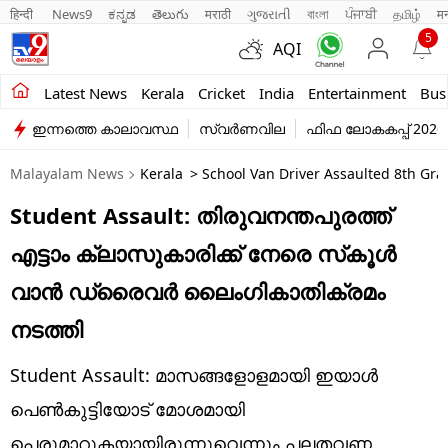
हिन्दी 
News9
ಕನ್ನಡ
తెలుగు
मराठी
ગુજરાતી
বাংলা
ਪੰਜਾਬੀ
தமிழ்
म
5
AQI
Kerala
Latest News
Kerala
Cricket
India
Entertainment
Bus
ഇന്നത്തെ കാലാവസ്ഥ
സ്വർണവില
ഫിഫ ലോകകപ്പ് 2026
India
Malayalam News
Kerala
> School Van Driver Assaulted 8th Gr
Entertainment
Student Assault: തിരുവനന്തപുരത്ത്
Business
എട്ടാം ക്ലാസുകാരിക്ക് നേരെ സ്‌കൂള്‍
Education
വാന്‍ ഡ്രൈവര്‍ ലൈംഗികാതിക്രമം
Sports
നടത്തി
Lifestyle
Student Assault: മാസങ്ങളോളമായി ഇയാൾ
world
പെൺകുട്ടിയോട് മോശമായി
പെരുമാറുകയായിരുന്നുവെന്നും പലതവണ