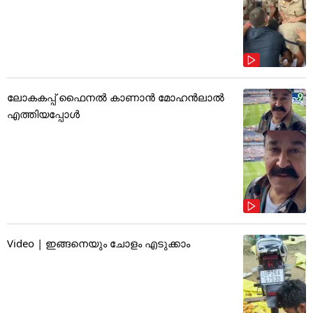
ലോകകപ്പ് ഫൈനൽ കാണാൻ മോഹൻലാൽ
എത്തിയപ്പോൾ
Video | ഇങ്ങനെയും ചോളം എടുക്കാം