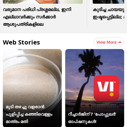
വരുമാന പരിധി പ്രശ്നമല്ല, ഇനി
കുടിച്ച ചായയു
എല്ലാവർക്കും സർക്കാർ
ഇഷ്ടപ്പെട്ടില്ല; മ
ആശുപത്രികളിലെ
Web Stories
View More
മുടി തഴച്ചു വളരാൻ
പുളിപ്പിച്ച കഞ്ഞിവെള്ളം
റീച്ചാർജിന് 7 ‘പോപ്പുലർ’
മാത്രം മതി
ഓപ്ഷനുകൾ!