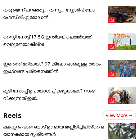
വരുമെന്ന് പറഞ്ഞു... വന്നു... സ്കോർപിയോ
ഫേസ് ലിഫ്റ്റ് മോഡൽ
റെഡ്മി നോട്ട് 17 5G ഇന്ത്യയിലെത്തിയത്
വെറുതേയാകില്ല!
ഇതെന്ത് മറിമായം? 97 കിലോ ഭാരമുള്ള താരം
ഇംഗ്ലണ്ട് പര്യടനത്തില്‍!
മുടി സോപ്പ് ഉപയോഗിച്ച് കഴുകാമോ? സംഭ
വിക്കുന്നത് ഇത്...
Reels
View More
മലപ്പുറം പാണക്കാട് ഉണ്ടായ മണ്ണിടിച്ചിലിൻ്റെ ഭ
യാനകമായ ദൃശ്യങ്ങൾ