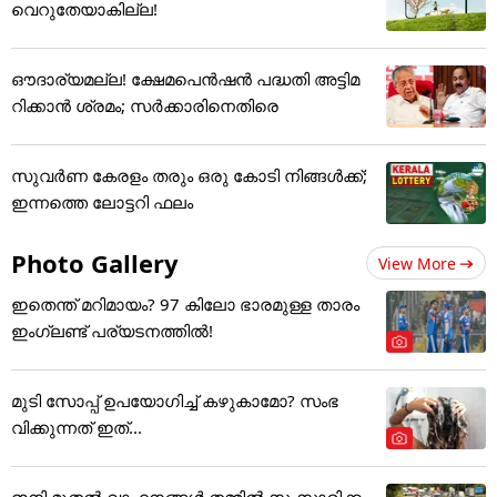
വെറുതേയാകില്ല!
ഔദാര്യമല്ല! ക്ഷേമപെൻഷൻ പദ്ധതി അട്ടിമ
റിക്കാൻ ശ്രമം; സർക്കാരിനെതിരെ
സുവർണ കേരളം തരും ഒരു കോടി നിങ്ങൾക്ക്;
ഇന്നത്തെ ലോട്ടറി ഫലം
Photo Gallery
View More
ഇതെന്ത് മറിമായം? 97 കിലോ ഭാരമുള്ള താരം
ഇംഗ്ലണ്ട് പര്യടനത്തില്‍!
മുടി സോപ്പ് ഉപയോഗിച്ച് കഴുകാമോ? സംഭ
വിക്കുന്നത് ഇത്...
ഇനി മുതൽ വാഹനങ്ങൾ തമ്മിൽ സംസാരിക്ക