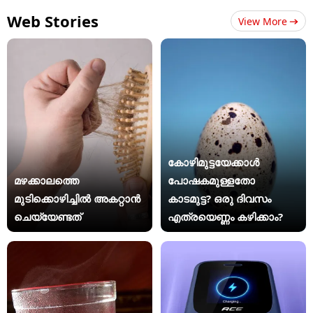
Web Stories
View More
കോഴിമുട്ടയേക്കാൾ
മഴക്കാലത്തെ
പോഷകമുള്ളതോ
മുടിക്കൊഴിച്ചിൽ അകറ്റാൻ
കാടമുട്ട? ഒരു ദിവസം
ചെയ്യേണ്ടത്
എത്രയെണ്ണം കഴിക്കാം?