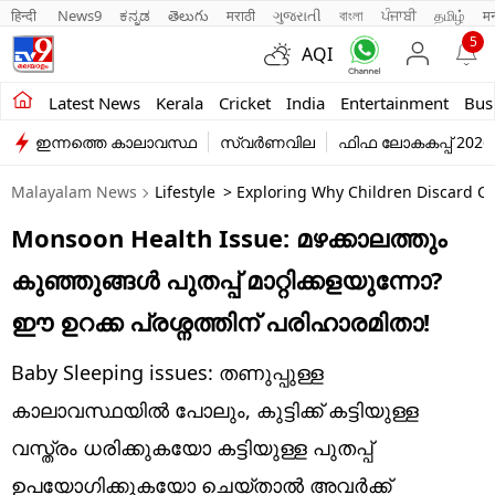
हिन्दी 
News9
ಕನ್ನಡ
తెలుగు
मराठी
ગુજરાતી
বাংলা
ਪੰਜਾਬੀ
தமிழ்
म
5
AQI
Kerala
Latest News
Kerala
Cricket
India
Entertainment
Bus
ഇന്നത്തെ കാലാവസ്ഥ
സ്വർണവില
ഫിഫ ലോകകപ്പ് 2026
India
Malayalam News
Lifestyle
> Exploring Why Children Discard C
Entertainment
Monsoon Health Issue: മഴക്കാലത്തും
Business
കുഞ്ഞുങ്ങൾ പുതപ്പ് മാറ്റിക്കളയുന്നോ?
Education
ഈ ഉറക്ക പ്രശ്നത്തിന് പരിഹാരമിതാ!
Sports
Baby Sleeping issues: തണുപ്പുള്ള
Lifestyle
കാലാവസ്ഥയിൽ പോലും, കുട്ടിക്ക് കട്ടിയുള്ള
വസ്ത്രം ധരിക്കുകയോ കട്ടിയുള്ള പുതപ്പ്
world
ഉപയോഗിക്കുകയോ ചെയ്താൽ അവർക്ക്