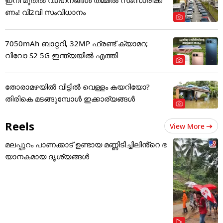
ണം! വി2വി സംവിധാനം
7050mAh ബാറ്ററി, 32MP ഫ്രണ്ട് ക്യാമറ;
വിവോ S2 5G ഇന്ത്യയിൽ എത്തി
തോരാമഴയിൽ വീട്ടിൽ വെള്ളം കയറിയോ?
തിരികെ മടങ്ങുമ്പോൾ ഇക്കാര്യങ്ങൾ
Reels
View More
മലപ്പുറം പാണക്കാട് ഉണ്ടായ മണ്ണിടിച്ചിലിൻ്റെ ഭ
യാനകമായ ദൃശ്യങ്ങൾ