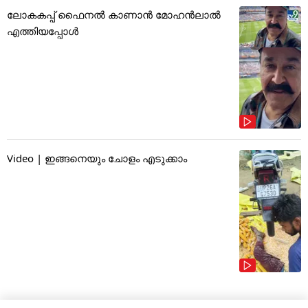
ലോകകപ്പ് ഫൈനൽ കാണാൻ മോഹൻലാൽ
എത്തിയപ്പോൾ
Video | ഇങ്ങനെയും ചോളം എടുക്കാം