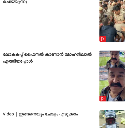
ചെയ്യുന്നു
ലോകകപ്പ് ഫൈനൽ കാണാൻ മോഹൻലാൽ
എത്തിയപ്പോൾ
Video | ഇങ്ങനെയും ചോളം എടുക്കാം