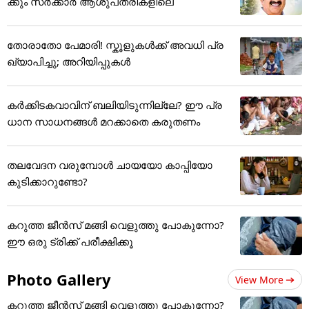
ക്കും സർക്കാർ ആശുപത്രികളിലെ
തോരാതോ പേമാരി! സ്കൂളുകൾക്ക് അവധി പ്ര
ഖ്യാപിച്ചു; അറിയിപ്പുകൾ
കർക്കിടകവാവിന് ബലിയിടുന്നില്ലേ? ഈ പ്ര
ധാന സാധനങ്ങൾ മറക്കാതെ കരുതണം
തലവേദന വരുമ്പോൾ ചായയോ കാപ്പിയോ
കുടിക്കാറുണ്ടോ?
കറുത്ത ജീൻസ് മങ്ങി വെളുത്തു പോകുന്നോ?
ഈ ഒരു ട്രിക്ക് പരീക്ഷിക്കൂ
Photo Gallery
View More
കറുത്ത ജീൻസ് മങ്ങി വെളുത്തു പോകുന്നോ?