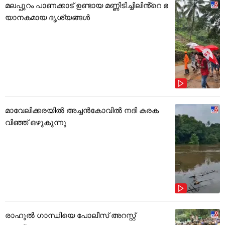
മലപ്പുറം പാണക്കാട് ഉണ്ടായ മണ്ണിടിച്ചിലിൻ്റെ ഭ
യാനകമായ ദൃശ്യങ്ങൾ
മാവേലിക്കരയിൽ അച്ചൻകോവിൽ നദി കരക
വിഞ്ഞ് ഒഴുകുന്നു
രാഹുൽ ഗാന്ധിയെ പോലീസ് അറസ്റ്റ്