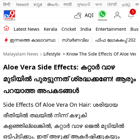
हिन्दी 
News9
ಕನ್ನಡ
తెలుగు
मराठी
ગુજરાતી
বাংলা
ਪੰਜਾਬੀ
தமிழ்
म
5
AQI
Kerala
Latest News
Kerala
Cricket
India
Entertainment
Bus
ഇന്നത്തെ കാലാവസ്ഥ
സ്വർണവില
ഫിഫ ലോകകപ്പ് 2026
India
Malayalam News
Lifestyle
> Know The Side Effects Of Aloe Vera
Entertainment
Aloe Vera Side Effects: കറ്റാർ വാഴ
Business
മുടിയിൽ പുരട്ടുന്നത് ശ്രദ്ധക്കണേ! ആരും
Education
പറയാത്ത അപകടങ്ങൾ
Sports
Side Effects Of Aloe Vera On Hair: ശരിയായ
Lifestyle
രീതിയിൽ തലയിൽ നിന്ന് കഴുകി
കളഞ്ഞില്ലെങ്കിൽ, കറ്റാർ വാഴ ജെൽ മുടിയിൽ
world
ഒട്ടിപ്പിടിക്കും. ഇത് അഴുക്ക് ആകർഷിക്കുകയും