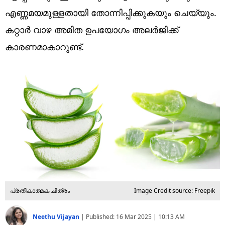
Technology
എണ്ണമയമുള്ളതായി തോന്നിപ്പിക്കുകയും ചെയ്യും.
Religion
കറ്റാർ വാഴ അമിത ഉപയോ​ഗം അലർജിക്ക്
കാരണമാകാറുണ്ട്.
Web Story
Photo
Short Videos
പ്രതീകാത്മക ചിത്രം
Image Credit source: Freepik
Neethu Vijayan
|
Published:
16 Mar 2025 | 10:13 AM