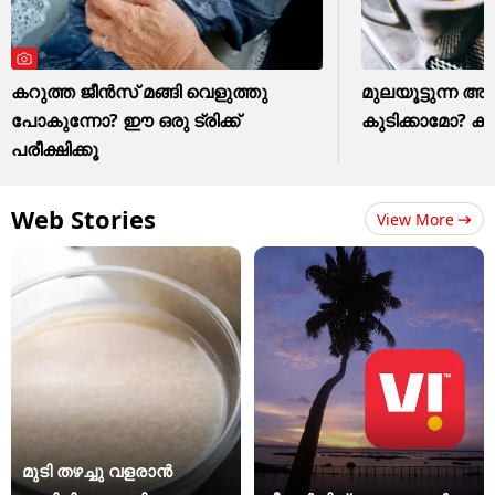
കറുത്ത ജീൻസ് മങ്ങി വെളുത്തു
മുലയൂട്ടുന്ന അമ്
പോകുന്നോ? ഈ ഒരു ട്രിക്ക്
കുടിക്കാമോ? കു
പരീക്ഷിക്കൂ
Web Stories
View More
മുടി തഴച്ചു വളരാൻ