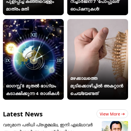
പുളിപ്പിച്ച കഞ്ഞിവെള്ളം
റീച്ചാർജിന് 7 ‘പോപ്പുലർ’
മാത്രം മതി
ഓപ്ഷനുകൾ!
മഴക്കാലത്തെ
ഓഗസ്റ്റ് 8 മുതൽ ഭാഗ്യം
മുടിക്കൊഴിച്ചിൽ അകറ്റാൻ
കടാക്ഷിക്കുന്ന 4 രാശികൾ
ചെയ്യേണ്ടത്
Latest News
View More
വരുമാന പരിധി പ്രശ്നമല്ല, ഇനി എല്ലാവർ