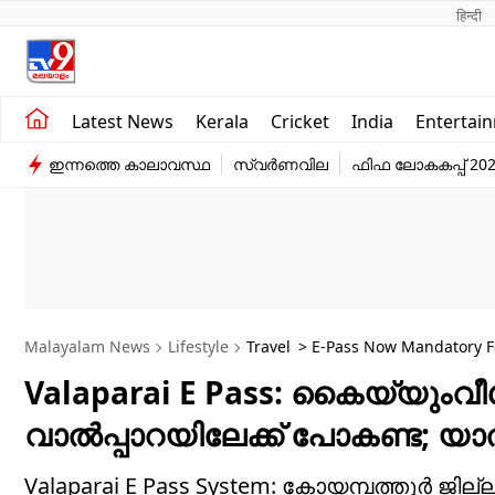
हिन्दी 
Kerala
Business
Latest News
Kerala
Cricket
India
Entertai
India
Education
ഇന്നത്തെ കാലാവസ്ഥ
സ്വർണവില
ഫിഫ ലോകകപ്പ് 20
Entertainment
Sports
Malayalam News
Lifestyle
Travel
> E-Pass Now Mandatory For
Valaparai E Pass: കൈയ്യും
വാൽപ്പാറയിലേക്ക് പോകണ്ട; യ
Valaparai E Pass System: കോയമ്പത്തൂർ ജ