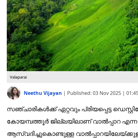
Valaparai
Neethu Vijayan
|
Published:
03 Nov 2025 | 01:4
സഞ്ചാരികൾക്ക് ഏറ്റവും പ്രിയപ്പെട്ട ഡെസ്റ്റ
കോയമ്പത്തൂർ ജില്ലയിലാണ് വാൽപ്പാറ എന്ന
ആസ്വദിച്ചുകൊണ്ടുള്ള വാൽപ്പാറയിലേയ്ക്ക