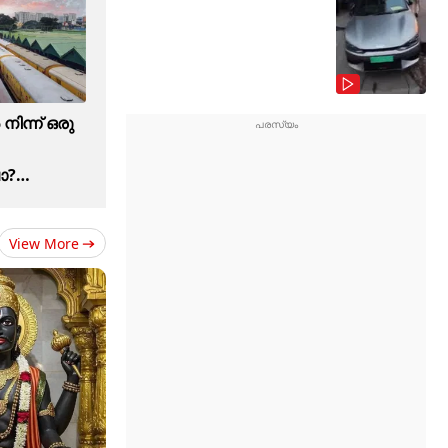
ിന്ന് ഒരു
ോ?
ില
View More