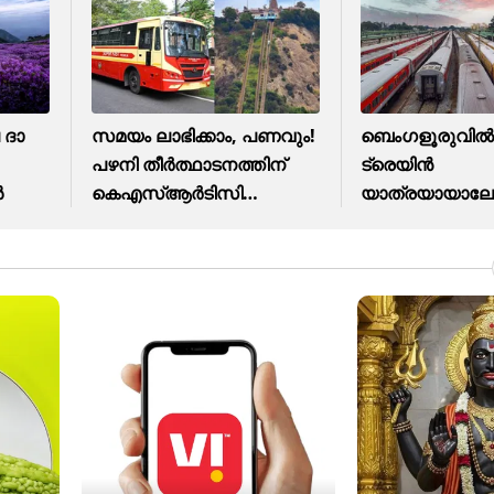
 ദാ
സമയം ലാഭിക്കാം, പണവും!
ബെംഗളൂരുവിൽ ന
പഴനി തീർത്ഥാടനത്തിന്
ട്രെയിൻ
ൾ
കെഎസ്ആർടിസി
യാത്രയായാല
ഉണ്ടല്ലോ
മനോഹരമായ ച
റൂട്ടുകൾ