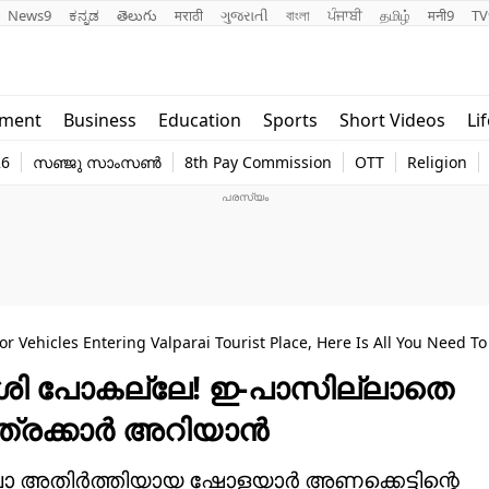
News9
ಕನ್ನಡ
తెలుగు
मराठी
ગુજરાતી
বাংলা
ਪੰਜਾਬੀ
தமிழ்
मनी9
TV
Lifestyle
Religion
nment
Business
Education
Sports
Short Videos
Li
world
Web Stor
26
സഞ്ജു സാംസൺ
8th Pay Commission
OTT
Religion
Technology
Photo
 Vehicles Entering Valparai Tourist Place, Here Is All You Need T
വീശി പോകല്ലേ! ഇ-പാസില്ലാതെ
ാത്രക്കാർ അറിയാൻ
ില്ലാ അതിർത്തിയായ ഷോളയാർ അണക്കെട്ടിന്റെ