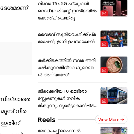
വിവോ T5x 5G ഫ്യൂഷൻ
്രദേശമാണ്
റെഡ് വേരിയന്റ് ഇന്ത്യയിൽ
ലോഞ്ച് ചെയ്തു
വൈഭവ് സൂര്യവംശിക്ക് പ്ര
മോഷന്‍; ഇനി ഉപനായകന്‍
കർക്കിടകത്തിൽ നവര അരി
കഴിക്കുന്നതിൻ്റെ ഗുണങ്ങ
ൾ അറിയാമോ?
തിരക്കേറിയ 10 മെട്രോ
ാസില്ലാതെ
സ്റ്റേഷനുകൾ നവീക
രിക്കുന്നു, സ്മാർട്ടാകാൻHMR
്പ് നീര​
L
Reels
View More
 ഇതിന്
ലോകകപ്പ് ഫൈനൽ