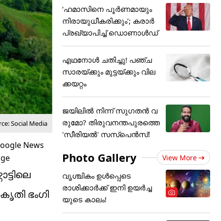
‘ഹമാസിനെ പൂർണമായും
നിരായുധീകരിക്കും’; കരാർ
പ്രഖ്യാപിച്ച് ഡൊണാൾഡ്
എഥനോള്‍ ചതിച്ചു! പഞ്ച
സാരയ്ക്കും മുട്ടയ്ക്കും വില
ക്കയറ്റം
ജയിലിൽ നിന്ന് സുഗതൻ വ
രുമോ? തിരുവനന്തപുരത്തെ
ce: Social Media
'സീരിയൽ' സസ്പെൻസ്!
Photo Gallery
View More
ാട്ടിലെ
വൃശ്ചികം ഉൾപ്പെടെ
രാശിക്കാർക്ക് ഇനി ഉയർച്ച
കൃതി ഭംഗി
യുടെ കാലം!