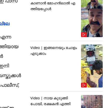
 ഇ പാസ്
കാണാൻ മോഹൻലാൽ എ
ത്തിയപ്പോൾ
ല്ലേ
 എന്ന
ത്തിയായ
Video | ഇങ്ങനെയും ചോളം
എടുക്കാം
റർ
 ഇനി
വസ്തുക്കൾ
 പോലീസ്,
Video | നായ കുടുങ്ങി
പോയി, രക്ഷകൻ എത്തി
ാണ് ഇ