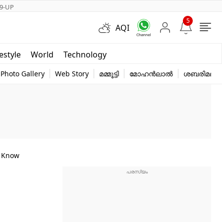
9-UP
5
AQI
Short Videos
festyle
World
Technology
y
Photo Gallery
Web Story
മമ്മൂട്ടി
മോഹൻലാൽ
ശബരിമല
o Know