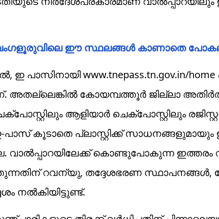
ിയുടെ നിർദേശപ്രകാരമാണ് വാൽപ്പാറയിലും
; ബം​ഗളൂരുവിലെ ഈ സ്ഥലങ്ങൾ കാണാതെ പോക
ൽ, ഇ പാസിനായി www.tnepass.tn.gov.in/home
ാണ്. അതല്ലെങ്കിൽ കോയമ്പത്തൂർ ജില്ലാ അതിർ
ോസ്റ്റിലും ആളിയാർ ചെക്‌പോസ്റ്റിലും രജിസ്റ്
ഇ-പാസ് കൂടാതെ പ്ലാസ്റ്റിക്ക് സാധനങ്ങളുമായും
്ല. വാൽപ്പാറയിലേക്ക് കൊണ്ടുപോകുന്ന ഇത്തരം 
തുന്നതിന് റവന്യു, തദ്ദേശഭരണ സ്ഥാപനങ്ങൾ,
ശം നൽകിയിട്ടുണ്ട്.
ചാരികളുടെ തിരക്ക് വർധിച്ചതിന് പിന്നാലെയ