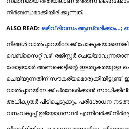
സമാനമായ രീതിയിലാണ് മദ്രാസ് ഹൈക്കോടത
നിർബന്ധമാക്കിയിരിക്കുന്നത്.
ALSO READ:
ഒഴിവ് ദിവസം ആസ്വദിക്കാം…
നിങ്ങൾ വാൽപ്പാറയിലേക്ക് പോകുകയാണെങ്കി
വെബ്‌സൈറ്റ് വഴി രജിസ്റ്റർ ചെയ്യാവുന്നത
ഷോളയാർ അണക്കെട്ടിന്റെ ഇടതുകരയുള്ള ചെക്‌പ
ചെയ്യുന്നതിന് സൗകര്യമൊരുക്കിയിട്ടുണ്ട്. 
വാൽപ്പാറയിലേക്ക് പ്രവേശിക്കാൻ സാധിക്കില
അധികൃതർ പിടിച്ചെടുക്കും. പരിശോധന നടത്
വനംവകുപ്പ് ഉദ്യോഗസ്ഥർ എന്നിവർക്ക് നിർദ്ദേ
നീലഗിരിയിലും കൊടൈക്കനാലിലും വിനോദസഞ്