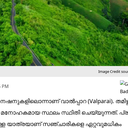
Image Credit sour
5 PM
ിനേഷനുകളിലൊന്നാണ് വാൽപ്പാറ (Valparai). തമിഴ്ന
 മനോഹകമായ സ്ഥലം സ്ഥിതി ചെയ്യുന്നത്. പ്ര
ുള്ള യാത്രയാണ് സഞ്ചാരികളെ ഏറ്റവുമധികം