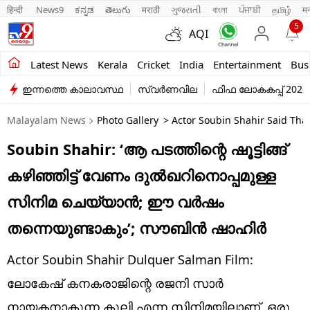
हिन्दी 
News9
ಕನ್ನಡ
తెలుగు
मराठी
ગુજરાતી
বাংলা
ਪੰਜਾਬੀ
தமிழ்
म
5
AQI
Kerala
Latest News
Kerala
Cricket
India
Entertainment
Bus
ഇന്നത്തെ കാലാവസ്ഥ
സ്വർണവില
ഫിഫ ലോകകപ്പ് 2026
India
Malayalam News
Photo Gallery
> Actor Soubin Shahir Said That
Entertainment
Soubin Shahir: ‘ആ പടത്തിന്റെ ഷൂട്ടിങ്ങ്
Business
കഴിഞ്ഞിട്ട് വേണം ദുൽഖറിനൊപ്പമുള്ള
Education
സിനിമ ചെയ്യാൻ; ഈ വർഷം
Sports
തന്നെയുണ്ടാകും’; സൗബിൻ ഷാഹിർ
Lifestyle
Actor Soubin Shahir Dulquer Salman Film:
world
ലോകേഷ് കനകരാജിന്റെ രജനി സാർ
നായകനാകുന്ന കൂലി എന്ന സിനിമയിലാണ്. ഒരു