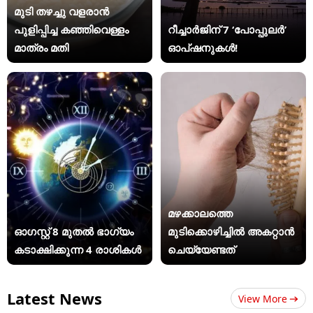
മുടി തഴച്ചു വളരാൻ
പുളിപ്പിച്ച കഞ്ഞിവെള്ളം
റീച്ചാർജിന് 7 ‘പോപ്പുലർ’
മാത്രം മതി
ഓപ്ഷനുകൾ!
മഴക്കാലത്തെ
ഓഗസ്റ്റ് 8 മുതൽ ഭാഗ്യം
മുടിക്കൊഴിച്ചിൽ അകറ്റാൻ
കടാക്ഷിക്കുന്ന 4 രാശികൾ
ചെയ്യേണ്ടത്
Latest News
View More