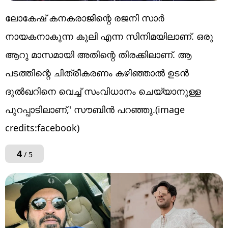
ലോകേഷ് കനകരാജിന്റെ രജനി സാർ
നായകനാകുന്ന കൂലി എന്ന സിനിമയിലാണ്. ഒരു
ആറു മാസമായി അതിന്റെ തിരക്കിലാണ്. ആ
പടത്തിന്റെ ചിത്രീകരണം കഴിഞ്ഞാൽ ഉടൻ
ദുൽഖറിനെ വെച്ച് സംവിധാനം ചെയ്യാനുള്ള
പുറപ്പാടിലാണ്,' സൗബിൻ പറഞ്ഞു.(image
credits:facebook)
4
/ 5