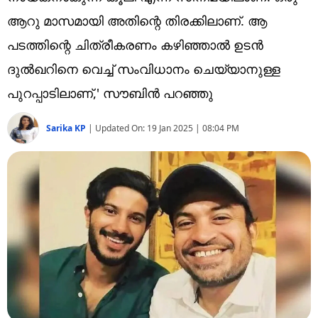
Technology
ആറു മാസമായി അതിന്റെ തിരക്കിലാണ്. ആ
Religion
പടത്തിന്റെ ചിത്രീകരണം കഴിഞ്ഞാൽ ഉടൻ
ദുൽഖറിനെ വെച്ച് സംവിധാനം ചെയ്യാനുള്ള
Web Story
പുറപ്പാടിലാണ്,' സൗബിൻ പറഞ്ഞു
Photo
Sarika KP
|
Updated On:
19 Jan 2025 | 08:04 PM
Short Videos