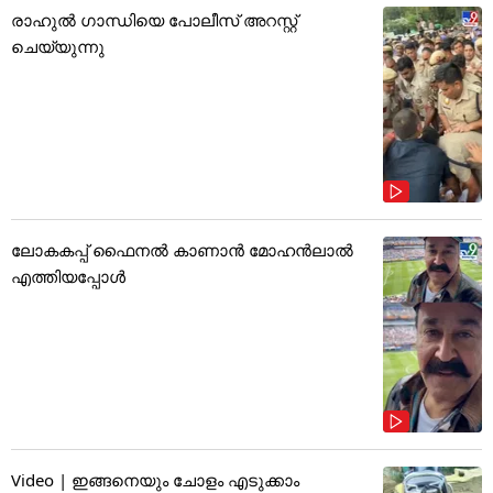
രാഹുൽ ഗാന്ധിയെ പോലീസ് അറസ്റ്റ്
ചെയ്യുന്നു
ലോകകപ്പ് ഫൈനൽ കാണാൻ മോഹൻലാൽ
എത്തിയപ്പോൾ
Video | ഇങ്ങനെയും ചോളം എടുക്കാം