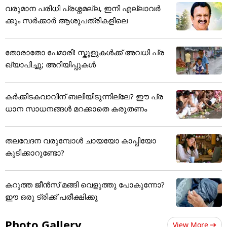
വരുമാന പരിധി പ്രശ്നമല്ല, ഇനി എല്ലാവർ
ക്കും സർക്കാർ ആശുപത്രികളിലെ
തോരാതോ പേമാരി! സ്കൂളുകൾക്ക് അവധി പ്ര
ഖ്യാപിച്ചു; അറിയിപ്പുകൾ
കർക്കിടകവാവിന് ബലിയിടുന്നില്ലേ? ഈ പ്ര
ധാന സാധനങ്ങൾ മറക്കാതെ കരുതണം
തലവേദന വരുമ്പോൾ ചായയോ കാപ്പിയോ
കുടിക്കാറുണ്ടോ?
കറുത്ത ജീൻസ് മങ്ങി വെളുത്തു പോകുന്നോ?
ഈ ഒരു ട്രിക്ക് പരീക്ഷിക്കൂ
Photo Gallery
View More