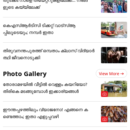
ളുടെ കയ്യിലേക്ക്
കെഎസ്ആർടിസി ടിക്കറ്റ് വാട്‌സ്ആ
പ്പിലൂടെയും; നമ്പർ ഇതാ
തിരുവനന്തപുരത്ത് ഒമ്പതാം ക്ലാസ് വിദ്യാർ
ത്ഥി ജീവനൊടുക്കി
Photo Gallery
View More
തോരാമഴയിൽ വീട്ടിൽ വെള്ളം കയറിയോ?
തിരികെ മടങ്ങുമ്പോൾ ഇക്കാര്യങ്ങൾ
ഈന്തപ്പഴത്തിലും വ്യാജനോ! എങ്ങനെ ക
ണ്ടെത്താം; ഇതാ എളുപ്പവഴി