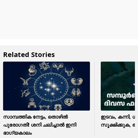
Related Stories
സാമ്പത്തിക നേട്ടം, തൊഴിൽ
ഇടവം, കന്നി, ധന
പുരോഗതി! ശനി ചലിച്ചാൽ ഇനി
സൂക്ഷിക്കുക, അ
ഭാഗ്യകാലം