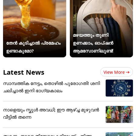
മഴയത്തും തുണി
തേൻ കുടിച്ചാൽ പ്രമേഹം
ഉണക്കാം, ഓപ്ഷൻ
ഉണ്ടാകുമോ?
ആമസോണിലുണ്ട്!
Latest News
View More
സാമ്പത്തിക നേട്ടം, തൊഴിൽ പുരോഗതി! ശനി
ചലിച്ചാൽ ഇനി ഭാഗ്യകാലം
നാളെയും സ്കൂൾ അവധി; ഈ ആഴ്ച്ച മുഴുവൻ
വീട്ടിൽ തന്നെ
തുടക്കം നാളെ തിയേറ്ററുകളിലേക്ക്... നിങ്ങ