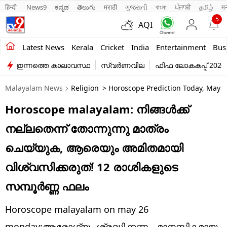
हिन्दी 
News9
ಕನ್ನಡ
తెలుగు
मराठी
ગુજરાતી
বাংলা
ਪੰਜਾਬੀ
தமிழ்
म
5
AQI
Kerala
Latest News
Kerala
Cricket
India
Entertainment
Bus
ഇന്നത്തെ കാലാവസ്ഥ
സ്വർണവില
ഫിഫ ലോകകപ്പ് 2026
India
Malayalam News
Religion
> Horoscope Prediction Today, May 25
Entertainment
Horoscope malayalam: നിങ്ങൾക്ക്
Business
നല്ലതെന്ന് തോന്നുന്നു മാത്രം
Education
ചെയ്യുക, ആരെയും അമിതമായി
Sports
വിശ്വസിക്കരുത്! 12 രാശികളുടെ
Lifestyle
സമ്പൂർണ്ണ ഫലം
world
Horoscope malayalam on may 26
monday:ആരോഗ്യം ശ്രദ്ധിക്കണം. മാനസികമായ