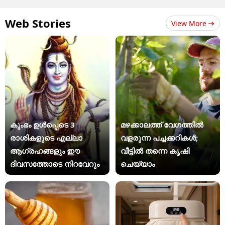
Web Stories
View More
കുംഭം ഉൾപ്പെടെ 3
മഴക്കാലത്ത് വേഗത്തിൽ
രാശികളുടെ എല്ലാ
വളരുന്ന പച്ചക്കറികൾ;
ആഗ്രഹങ്ങളും ഈ
വീട്ടിൽ തന്നെ കൃഷി
ദിവസത്തോടെ നിറവേറും
ചെയ്യാം