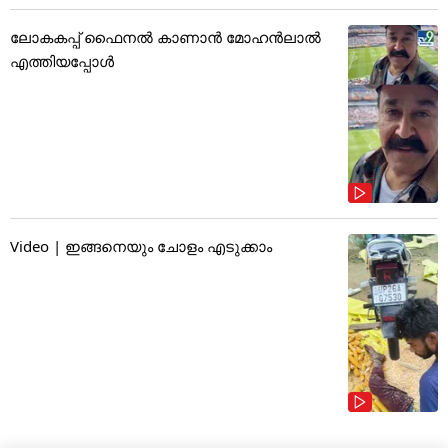
ലോകകപ്പ് ഫൈനൽ കാണാൻ മോഹൻലാൽ
എത്തിയപ്പോൾ
Video | ഇങ്ങനെയും ചോളം എടുക്കാം