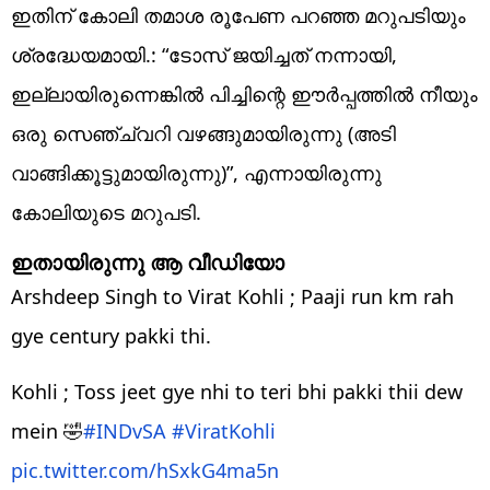
ഇതിന് കോലി തമാശ രൂപേണ പറഞ്ഞ മറുപടിയും
ശ്രദ്ധേയമായി.: “ടോസ് ജയിച്ചത് നന്നായി,
ഇല്ലായിരുന്നെങ്കിൽ പിച്ചിന്റെ ഈർപ്പത്തിൽ നീയും
ഒരു സെഞ്ച്വറി വഴങ്ങുമായിരുന്നു (അടി
വാങ്ങിക്കൂട്ടുമായിരുന്നു)”, എന്നായിരുന്നു
കോലിയുടെ മറുപടി.
ഇതായിരുന്നു ആ വീഡിയോ
Arshdeep Singh to Virat Kohli ; Paaji run km rah
gye century pakki thi.
Kohli ; Toss jeet gye nhi to teri bhi pakki thii dew
mein 🤣
#INDvSA
#ViratKohli
pic.twitter.com/hSxkG4ma5n