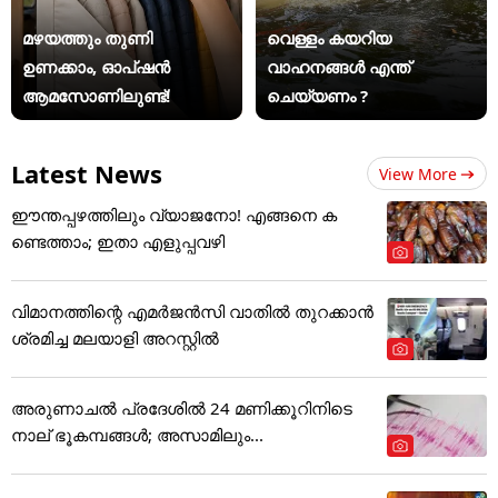
മഴയത്തും തുണി
വെള്ളം കയറിയ
ഉണക്കാം, ഓപ്ഷൻ
വാഹനങ്ങൾ എന്ത്
ആമസോണിലുണ്ട്!
ചെയ്യണം ?
Latest News
View More
ഈന്തപ്പഴത്തിലും വ്യാജനോ! എങ്ങനെ ക
ണ്ടെത്താം; ഇതാ എളുപ്പവഴി
വിമാനത്തിന്റെ എമർജൻസി വാതിൽ തുറക്കാൻ
ശ്രമിച്ച മലയാളി അറസ്റ്റിൽ
അരുണാചൽ പ്രദേശിൽ 24 മണിക്കൂറിനിടെ
നാല് ഭൂകമ്പങ്ങൾ; അസാമിലും...