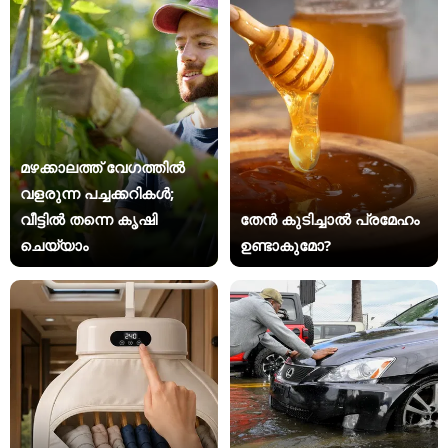
മഴക്കാലത്ത് വേഗത്തിൽ
വളരുന്ന പച്ചക്കറികൾ;
വീട്ടിൽ തന്നെ കൃഷി
തേൻ കുടിച്ചാൽ പ്രമേഹം
ചെയ്യാം
ഉണ്ടാകുമോ?