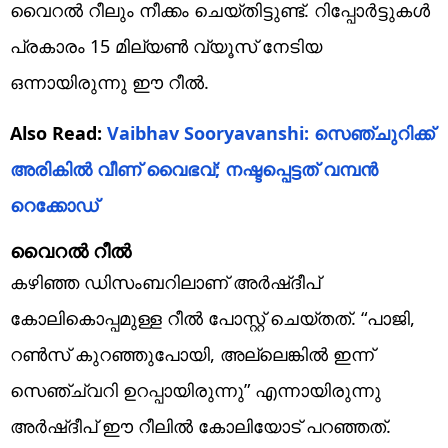
വൈറൽ റീലും നീക്കം ചെയ്തിട്ടുണ്ട്. റിപ്പോർട്ടുകൾ
പ്രകാരം 15 മില്യൺ വ്യൂസ് നേടിയ
ഒന്നായിരുന്നു ഈ റീൽ.
Also Read:
Vaibhav Sooryavanshi: സെഞ്ചുറിക്ക്
അരികില്‍ വീണ് വൈഭവ്; നഷ്ടപ്പെട്ടത് വമ്പന്‍
റെക്കോഡ്‌
വൈറല്‍ റീല്‍
കഴിഞ്ഞ ഡിസംബറിലാണ് അര്‍ഷ്ദീപ്
കോലികൊപ്പമുള്ള റീല്‍ പോസ്റ്റ് ചെയ്തത്. “പാജി,
റൺസ് കുറഞ്ഞുപോയി, അല്ലെങ്കിൽ ഇന്ന്
സെഞ്ച്വറി ഉറപ്പായിരുന്നു” എന്നായിരുന്നു
അർഷ്ദീപ് ഈ റീലില്‍ കോലിയോട്‌ പറഞ്ഞത്.