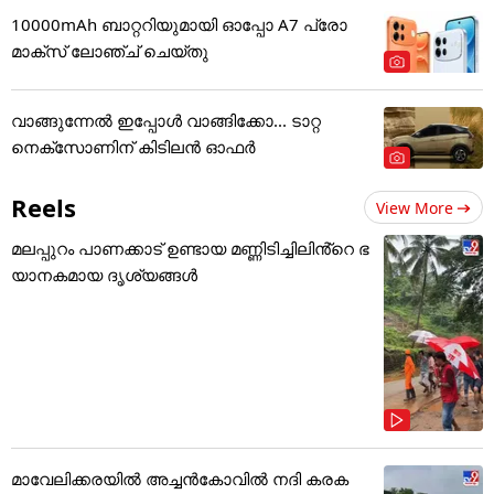
10000mAh ബാറ്ററിയുമായി ഓപ്പോ A7 പ്രോ
മാക്സ് ലോഞ്ച് ചെയ്തു
വാങ്ങുന്നേൽ ഇപ്പോൾ വാങ്ങിക്കോ... ടാറ്റ
നെക്സോണിന് കിടിലൻ ഓഫർ
Reels
View More
മലപ്പുറം പാണക്കാട് ഉണ്ടായ മണ്ണിടിച്ചിലിൻ്റെ ഭ
യാനകമായ ദൃശ്യങ്ങൾ
മാവേലിക്കരയിൽ അച്ചൻകോവിൽ നദി കരക