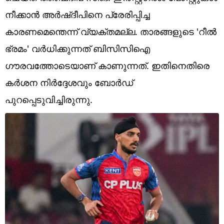
Technology
നീക്കാന്‍ അര്‍ഷ്ദീപിനെ പ്രേരിപ്പിച്ച
Religion
കാരണമെന്തെന്ന് വ്യക്തമല്ല. താരങ്ങളുടെ 'റീല്‍
ഭ്രമം' വര്‍ധിക്കുന്നത് ബിസിസിഐ
Web Story
ഗൗരവത്തോടെയാണ് കാണുന്നത്. ഇതിനെതിരെ
Photo
കര്‍ശന നിര്‍ദ്ദേശവും ബോര്‍ഡ്
Short Videos
പുറപ്പെടുവിച്ചിരുന്നു.