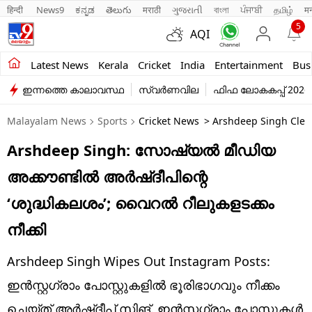
हिन्दी 
News9
ಕನ್ನಡ
తెలుగు
मराठी
ગુજરાતી
বাংলা
ਪੰਜਾਬੀ
தமிழ்
म
5
AQI
Kerala
Latest News
Kerala
Cricket
India
Entertainment
Bus
ഇന്നത്തെ കാലാവസ്ഥ
സ്വർണവില
ഫിഫ ലോകകപ്പ് 2026
India
Malayalam News
Sports
Cricket News
> Arshdeep Singh Clear
Entertainment
Arshdeep Singh: സോഷ്യല്‍ മീഡിയ
Business
അക്കൗണ്ടില്‍ അര്‍ഷ്ദീപിന്റെ
Education
‘ശുദ്ധികലശം’; വൈറല്‍ റീലുകളടക്കം
Sports
നീക്കി
Lifestyle
Arshdeep Singh Wipes Out Instagram Posts:
world
ഇന്‍സ്റ്റഗ്രാം പോസ്റ്റുകളില്‍ ഭൂരിഭാഗവും നീക്കം
ചെയ്ത് അര്‍ഷ്ദീപ് സിങ്. ഇന്‍സ്റ്റഗ്രാം പോസ്റ്റുകള്‍