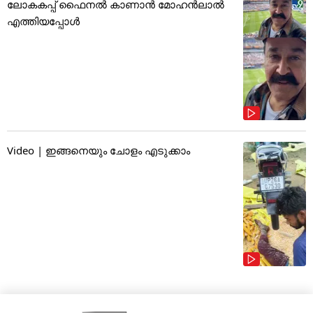
ലോകകപ്പ് ഫൈനൽ കാണാൻ മോഹൻലാൽ
എത്തിയപ്പോൾ
Video | ഇങ്ങനെയും ചോളം എടുക്കാം