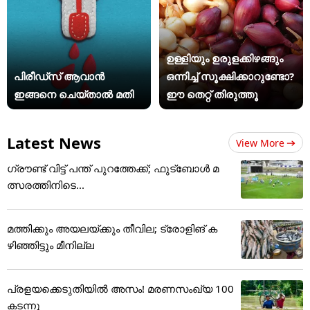
ഉള്ളിയും ഉരുളക്കിഴങ്ങും
പിരീഡ്സ് ആവാൻ
ഒന്നിച്ച് സൂക്ഷിക്കാറുണ്ടോ?
ഇങ്ങനെ ചെയ്താൽ മതി
ഈ തെറ്റ് തിരുത്തൂ
Latest News
View More
ഗ്രൗണ്ട് വിട്ട് പന്ത് പുറത്തേക്ക്; ഫുട്‌ബോള്‍ മ
ത്സരത്തിനിടെ...
മത്തിക്കും അയലയ്ക്കും തീവില; ട്രോളിങ് ക
ഴിഞ്ഞിട്ടും മീനില്ല
പ്രളയക്കെടുതിയിൽ അസം! മരണസംഖ്യ 100
കടന്നു