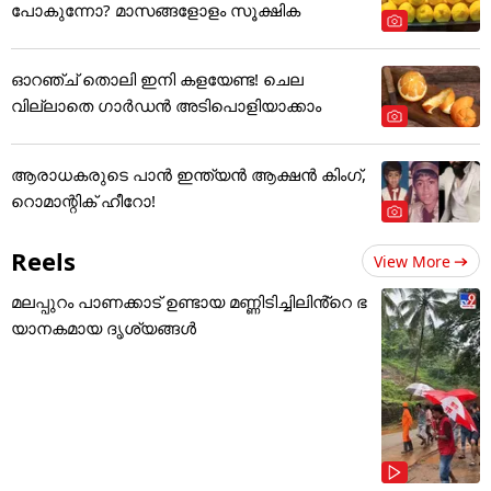
പോകുന്നോ? മാസങ്ങളോളം സൂക്ഷിക
ഓറഞ്ച് തൊലി ഇനി കളയേണ്ട! ചെല
വില്ലാതെ ഗാർഡൻ അടിപൊളിയാക്കാം
ആരാധകരുടെ പാൻ ഇന്ത്യൻ ആക്ഷൻ കിംഗ്,
റൊമാന്റിക് ഹീറോ!
Reels
View More
മലപ്പുറം പാണക്കാട് ഉണ്ടായ മണ്ണിടിച്ചിലിൻ്റെ ഭ
യാനകമായ ദൃശ്യങ്ങൾ