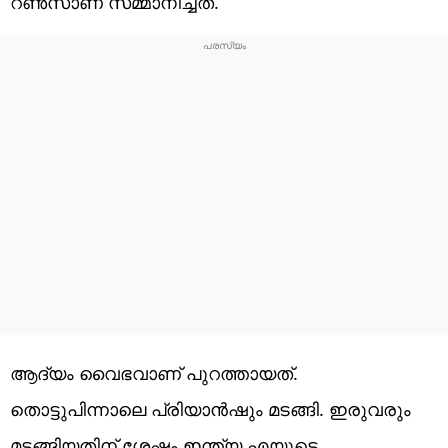
റണ്‍സാണ് സമ്മാനിച്ചത്.
ആദ്യം വൈഭവാണ് പുറത്തായത്.
തൊട്ടുപിന്നാലെ പ്രിയാന്‍ഷും മടങ്ങി. ഇരുവരും
മടങ്ങിയതിന് ശേഷം ഇന്ത്യ എയുടെ