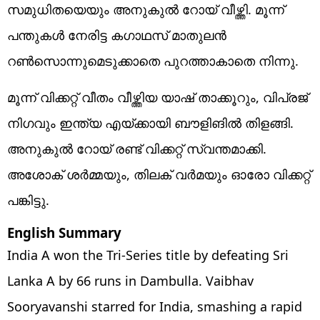
സമുധിതയെയും അനുകുല്‍ റോയ് വീഴ്ത്തി. മൂന്ന്
പന്തുകള്‍ നേരിട്ട കഗാഥസ് മാതുലന്‍
റണ്‍സൊന്നുമെടുക്കാതെ പുറത്താകാതെ നിന്നു.
മൂന്ന് വിക്കറ്റ് വീതം വീഴ്ത്തിയ യാഷ് താക്കൂറും, വിപ്രജ്
നിഗവും ഇന്ത്യ എയ്ക്കായി ബൗളിങില്‍ തിളങ്ങി.
അനുകുല്‍ റോയ് രണ്ട് വിക്കറ്റ് സ്വന്തമാക്കി.
അശോക് ശര്‍മ്മയും, തിലക് വര്‍മയും ഓരോ വിക്കറ്റ്
പങ്കിട്ടു.
English Summary
India A won the Tri-Series title by defeating Sri
Lanka A by 66 runs in Dambulla. Vaibhav
Sooryavanshi starred for India, smashing a rapid