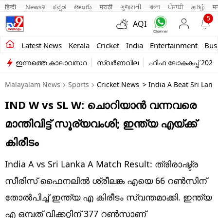
हिन्दी 
News9
ಕನ್ನಡ
తెలుగు
मराठी
ગુજરાતી
বাংলা
ਪੰਜਾਬੀ
தமிழ்
म
5
AQI
Kerala
Latest News
Kerala
Cricket
India
Entertainment
Bus
ഇന്നത്തെ കാലാവസ്ഥ
സ്വർണവില
ഫിഫ ലോകകപ്പ് 2026
India
Malayalam News
Sports
Cricket News
> India A Beat Sri Lank
Entertainment
IND W vs SL W: ചൊറിയാന്‍ വന്നവരെ
Business
മാന്തിവിട്ട് സൂര്യവംശി; ഇന്ത്യ എയ്ക്ക്
Education
കിരീടം
Sports
India A vs Sri Lanka A Match Result: ത്രിരാഷ്ട്ര
Lifestyle
സീരിസ് ഫൈനലില്‍ ശ്രീലങ്ക എയെ 66 റണ്‍സിന്
തോല്‍പിച്ച് ഇന്ത്യ എ കിരീടം സ്വന്തമാക്കി. ഇന്ത്യ
world
എ ഒമ്പത് വിക്കറ്റിന് 377 റണ്‍സാണ്