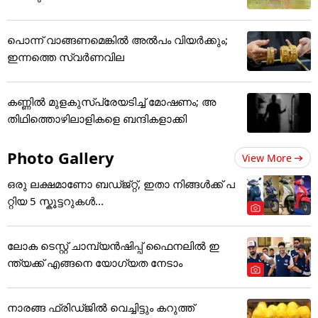
പൊന്ന് വാങ്ങണമെങ്കില്‍ അല്‍പം വിയര്‍ക്കും;
ഇന്നത്തെ സ്വര്‍ണവില
കണ്ണിൽ മുളകുസ്പ്രേയടിച്ച് മോഷണം; അ
തിഥിത്തൊഴിലാളികളെ ബന്ദികളാക്കി
Photo Gallery
View More
ഒരു ലക്ഷമാണോ ബഡ്ജ്റ്റ്, ഇതാ നിങ്ങൾക്ക് പ
റ്റിയ 5 സ്കൂട്ടറുകൾ...
ലോക ടെസ്റ്റ് ചാമ്പ്യൻഷിപ്പ് ഫൈനലിൽ ഇ
ന്ത്യക്ക് എങ്ങനെ യോഗ്യത നേടാം
നാരങ്ങ ഫ്രിഡ്ജിൽ വെച്ചിട്ടും കറുത്ത്