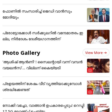
ഫോണില്‍ സംസാരിച്ച് ജെഡി വാന്‍സും
മോദിയും
പ്രോട്ടോക്കോൾ സർക്കുലറിൽ വന്ദേമാതരം ഇ
ല്ല, നിർദേശം ദേശീയഗാനത്തിന്
Photo Gallery
View More
'ആശിഷ് ആൻണി' ! സൈലന്റായി വന്ന് വമ്പൻ
വയലൻസ് ... വില്ലന് കൈയ്യടി
പ്രളയത്തിന് ശേഷം വീട് വൃത്തിയാക്കുമ്പോൾ
ശ്രദ്ധിക്കേണ്ടത്
നോക്കി വച്ചോ, വാങ്ങാൻ ഉപകാരപ്പെടും! റെഡ്മി
17 5G ലോഞ്ച് ചെയ്തു