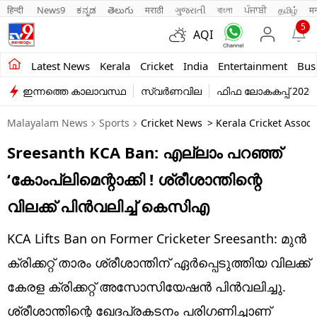
हिन्दी 
News9
ಕನ್ನಡ
తెలుగు
मराठी
ગુજરાતી
বাংলা
ਪੰਜਾਬੀ
தமிழ்
म
5
AQI
Kerala
Latest News
Kerala
Cricket
India
Entertainment
Bus
ഇന്നത്തെ കാലാവസ്ഥ
സ്വർണവില
ഫിഫ ലോകകപ്പ് 2026
India
Malayalam News
Sports
Cricket News
> Kerala Cricket Associ
Entertainment
Sreesanth KCA Ban: എല്ലാം പറഞ്ഞ്
Business
‘കോംപ്ലിമെന്റാക്കി ! ശ്രീശാന്തിന്റെ
Education
വിലക്ക് പിന്‍വലിച്ച് കെസിഎ
Sports
KCA Lifts Ban on Former Cricketer Sreesanth: മുന്‍
Lifestyle
ക്രിക്കറ്റ് താരം ശ്രീശാന്തിന് ഏര്‍പ്പെടുത്തിയ വിലക്ക്
കേരള ക്രിക്കറ്റ് അസോസിയേഷന്‍ പിന്‍വലിച്ചു.
world
ശ്രീശാന്തിന്റെ ഖേദപ്രകടനം പരിഗണിച്ചാണ്