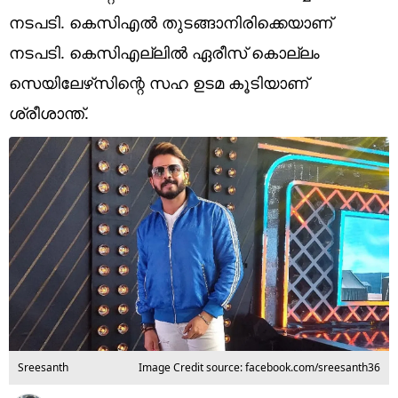
Technology
നടപടി. കെസിഎല്‍ തുടങ്ങാനിരിക്കെയാണ്
Religion
നടപടി. കെസിഎല്ലില്‍ ഏരീസ് കൊല്ലം
സെയിലേഴ്‌സിന്റെ സഹ ഉടമ കൂടിയാണ്
Web Story
ശ്രീശാന്ത്.
Photo
Short Videos
Sreesanth
Image Credit source: facebook.com/sreesanth36