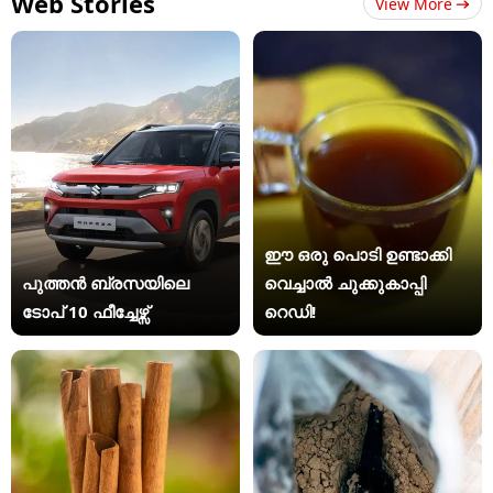
Web Stories
View More
ഈ ഒരു പൊടി ഉണ്ടാക്കി
പുത്തൻ ബ്രസയിലെ
വെച്ചാൽ ചുക്കുകാപ്പി
ടോപ് 10 ഫീച്ചേഴ്സ്
റെഡി!