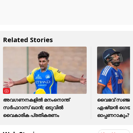
Related Stories
അവഗണനകളില്‍ മനംനൊന്ത്
വൈഭവ് സഞ്ജുവ
സര്‍ഫറാസ് ഖാന്‍; ഒടുവില്‍
ഏഷ്യന്‍ ഗെയി
വൈകാരിക പ്രതികരണം
ഓപ്പണറാകും?