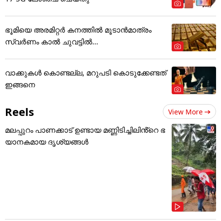
ഭൂമിയെ അരമിറ്റർ കനത്തിൽ മൂടാൻമാത്രം
സ്വർണം കാൽ ചുവട്ടിൽ...
വാക്കുകൾ കൊണ്ടല്ല, മറുപടി കൊടുക്കേണ്ടത്
ഇങ്ങനെ
Reels
View More
മലപ്പുറം പാണക്കാട് ഉണ്ടായ മണ്ണിടിച്ചിലിൻ്റെ ഭ
യാനകമായ ദൃശ്യങ്ങൾ