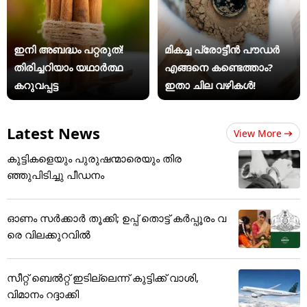
ഇനി അബദ്ധം പറ്റരുത്!
മികച്ച പ്രോട്ടീൻ പൗഡർ
തിരിച്ചറിയാം യഥാര്‍ത്ഥ
എങ്ങനെ കണ്ടെത്താം?
കറുവപ്പട്ട
ഇതാ ചില വഴികൾ!
Latest News
View More
കുട്ടികളെയും പുരുഷന്മാരെയും തിര
ഞ്ഞുപിടിച്ചു പീഡനം
ഓണം സര്‍ക്കാര്‍ തൂക്കി; ഉപ്പ് തൊട്ട് കര്‍പ്പൂരം വ
രെ വിലക്കുറവില്‍
സീറ്റ് ബെൽറ്റ് ഇടില്ലെന്ന് കുട്ടിക്ക് വാശി,
വിമാനം റദ്ദാക്കി