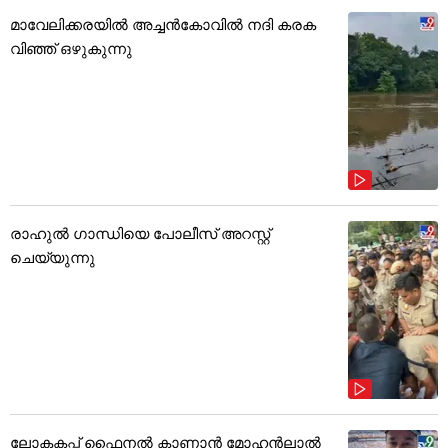
മാവേലിക്കരയിൽ അച്ചൻകോവിൽ നദി കരക
വിഞ്ഞ് ഒഴുകുന്നു
രാഹുൽ ഗാന്ധിയെ പോലീസ് അറസ്റ്റ്
ചെയ്യുന്നു
ലോകകപ്പ് ഫൈനൽ കാണാൻ മോഹൻലാൽ