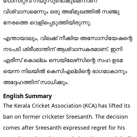
പോസിറ്റീവ് ന്യൂസുണ്ടാകുമെന്നാണ്
വിശ്വാസമെന്നും ഒരു അഭിമുഖത്തില്‍ സഞ്ജു
നേരത്തെ വെളിപ്പെടുത്തിയിരുന്നു.
എന്തായാലും, വിലക്ക് നീക്കിയ അസോസിയേഷന്റെ
നടപടി ശ്രീശാന്തിന് ആശ്വാസകരമാണ്. ഇനി
ഏരീസ് കൊല്ലം സെയിലേഴ്‌സിന്റെ സഹ ഉടമ
യെന്ന നിലയില്‍ കെസിഎല്ലിന്റെ ഭാഗമാകാനും
അദ്ദേഹത്തിന് സാധിക്കും.
English Summary
The Kerala Cricket Association (KCA) has lifted its
ban on former cricketer Sreesanth. The decision
comes after Sreesanth expressed regret for his