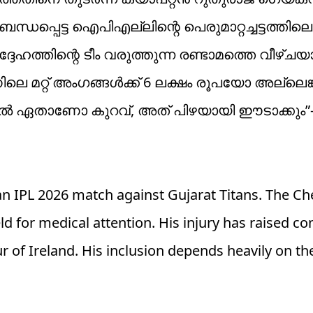
ന്ധപ്പെട്ട ഐപിഎല്ലിന്റെ പെരുമാറ്റച്ചട്ടത്തിലെ
ഹത്തിന്റെ ടീം വരുത്തുന്ന രണ്ടാമത്തെ വീഴ്ചയ
ലെ മറ്റ് അംഗങ്ങൾക്ക് 6 ലക്ഷം രൂപയോ അല്ലെങ
ിൽ ഏതാണോ കുറവ്, അത് പിഴയായി ഈടാക്കും”
an IPL 2026 match against Gujarat Titans. The C
ld for medical attention. His injury has raised c
ur of Ireland. His inclusion depends heavily on 