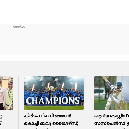
ഐ
കിരീടം നിലനിര്‍ത്താന്‍
ആദ്യ ടെസ്റ്റിന് മ
്
കൊച്ചി ബ്ലൂ ടൈഗേഴ്‌സ്;
സസ്‌പെന്‍സ്! ഇന