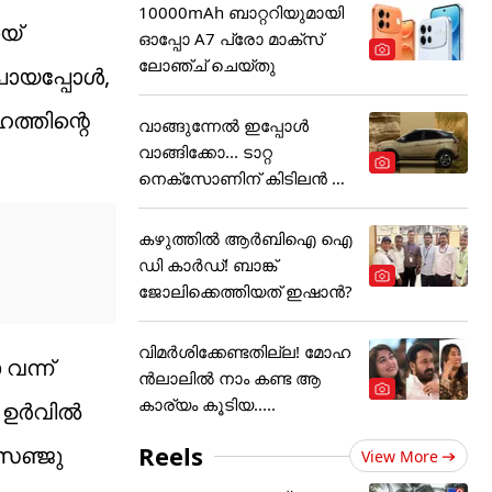
10000mAh ബാറ്ററിയുമായി
യ്
ഓപ്പോ A7 പ്രോ മാക്സ്
ലോഞ്ച് ചെയ്തു
ോയപ്പോൾ,
ത്തിന്റെ
വാങ്ങുന്നേൽ ഇപ്പോൾ
വാങ്ങിക്കോ... ടാറ്റ
നെക്സോണിന് കിടിലൻ ഓ
ഫർ
കഴുത്തില്‍ ആര്‍ബിഐ ഐ
ഡി കാര്‍ഡ്! ബാങ്ക്
ജോലിക്കെത്തിയത് ഇഷാന്‍?
വിമർശിക്കേണ്ടതില്ല! മോഹ
വന്ന്
ൻലാലിൽ നാം കണ്ട ആ
കാര്യം കൂടിയ.....
ു. ഉർവിൽ
Reels
 സഞ്ജു
View More