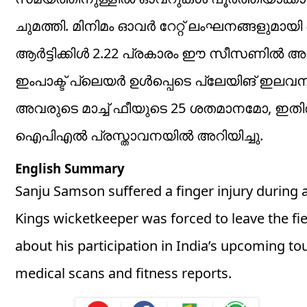
ചുമത്തി. മിനിമം ഓവർ റേറ്റ് ലംഘനങ്ങളുമായി ബ
ആർട്ടിക്കിൾ 2.22 പ്രകാരം ഈ സീസണിൽ അദ്ദേ
ഇംപാക്ട് പ്ലെയർ ഉൾപ്പെടെ പ്ലേയിങ് ഇലവനി
അവരുടെ മാച്ച് ഫീയുടെ 25 ശതമാനമോ, ഇത
ഐപിഎല്‍ പ്രസ്താവനയില്‍ അറിയിച്ചു.
English Summary
Sanju Samson suffered a finger injury during 
Kings wicketkeeper was forced to leave the fie
about his participation in India’s upcoming to
medical scans and fitness reports.