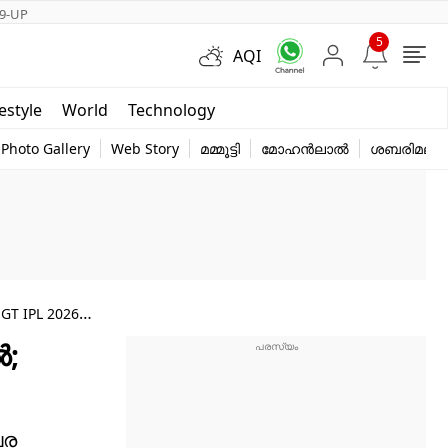
9-UP
5
AQI
Short Videos
festyle
World
Technology
y
Photo Gallery
Web Story
മമ്മൂട്ടി
മോഹൻലാൽ
ശബരിമല
 GT IPL 2026
‍;
പര