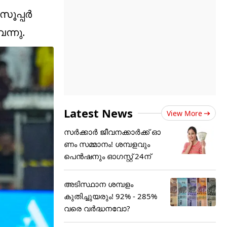
പ്പര്‍
വന്നു.
Latest News
View More
സർക്കാർ ജീവനക്കാർക്ക് ഓ
ണം സമ്മാനം! ശമ്പളവും
പെൻഷനും ഓഗസ്റ്റ് 24ന്
അടിസ്ഥാന ശമ്പളം
കുതിച്ചുയരും! 92% - 285%
വരെ വർദ്ധനവോ?