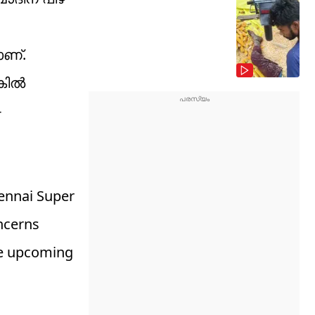
ാണ്.
്കിൽ
-
hennai Super
oncerns
the upcoming