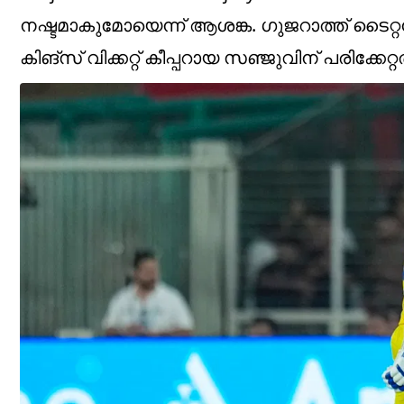
നഷ്ടമാകുമോയെന്ന് ആശങ്ക. ഗുജറാത്ത് ടൈറ്
കിങ്‌സ് വിക്കറ്റ് കീപ്പറായ സഞ്ജുവിന് പരിക്കേറ്