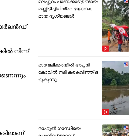
മലപ്പുറം പാണക്കാട് ഉണ്ടായ
മണ്ണിടിച്ചിലിൻ്റെ ഭയാനക
മായ ദൃശ്യങ്ങൾ
്‍ലന്‍ഡ്
ല്‍ നിന്ന്
മാവേലിക്കരയിൽ അച്ചൻ
കോവിൽ നദി കരകവിഞ്ഞ് ഒ
ാണെന്നും
ഴുകുന്നു
രാഹുൽ ഗാന്ധിയെ
ികളിലാണ്
പോലീസ് അറസ്റ്റ്