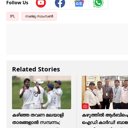
Follow Us
IPL
സഞ്ജു സാംസൺ
Related Stories
കഴിഞ്ഞ തവണ മലയാളി
കഴുത്തില്‍ ആര്‍ബി
താരങ്ങളാല്‍ സമ്പന്നം;
ഐഡി കാര്‍ഡ്! ബാങ്ക