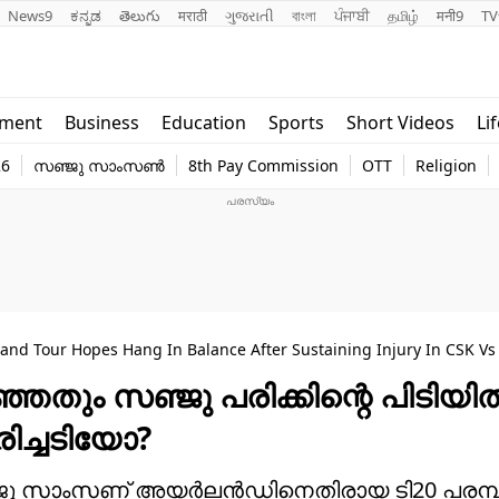
News9
ಕನ್ನಡ
తెలుగు
मराठी
ગુજરાતી
বাংলা
ਪੰਜਾਬੀ
தமிழ்
मनी9
TV
Lifestyle
Religion
nment
Business
Education
Sports
Short Videos
Li
world
Web Stor
26
സഞ്ജു സാംസൺ
8th Pay Commission
OTT
Religion
Technology
Photo
and Tour Hopes Hang In Balance After Sustaining Injury In CSK Vs
തും സഞ്ജു പരിക്കിന്റെ പിടിയില്
രിച്ചടിയോ?
 സഞ്ജു സാംസണ് അയര്‍ലന്‍ഡിനെതിരായ ടി20 പരമ്