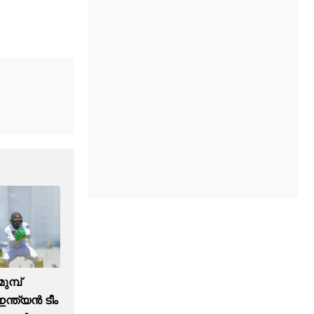
ുമ്പ്
്ത്യന്‍ ടീം