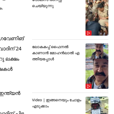
ചെയ്യുന്നു
ം.
‍ ഗവേണിങ്
ലോകകപ്പ് ഫൈനൽ
വാദിന് 24
കാണാൻ മോഹൻലാൽ എ
റു ലക്ഷം
ത്തിയപ്പോൾ
ഷകള്‍
 ഇന്ത്യൻ
Video | ഇങ്ങനെയും ചോളം
എടുക്കാം
ാദിന് പിഴ