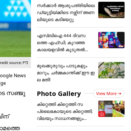
സർക്കാർ ആശുപത്രിയിലെ
ഡ്യൂട്ടിയ്ക്കിടെ നഴ്സിന് അ‌ണ
ലിയുടെ കടിയേറ്റു
എസ്ബിഐ 444 ദിവസ
ത്തെ എഫ്ഡി; കുറഞ്ഞ
കാലയളവില്‍ കൂടുതല്‍
നേട്ടം
edit source: PTI
മുഖക്കുരുവും പാടുകളും
മാറും, ചർമ്മകാന്തിക്ക് ഈ ഇ
ല മതി!
Photo Gallery
ടെ സഞ്ജു
View More
കിറ്റെത്തി കിറ്റെത്തി സ
പ്ലൈകോയുടെ കിറ്റെത്തി;
ിന്
വിലയും സാധനങ്ങളും...
്ടാമത്തെ