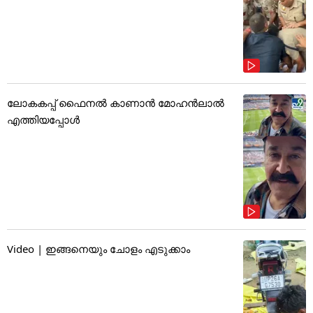
ലോകകപ്പ് ഫൈനൽ കാണാൻ മോഹൻലാൽ
എത്തിയപ്പോൾ
Video | ഇങ്ങനെയും ചോളം എടുക്കാം