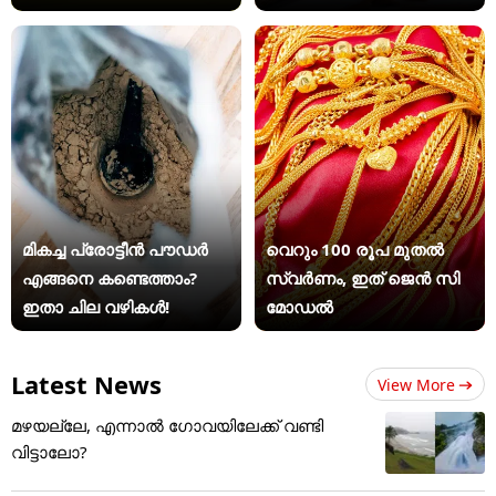
മികച്ച പ്രോട്ടീൻ പൗഡർ
വെറും 100 രൂപ മുതല്‍
എങ്ങനെ കണ്ടെത്താം?
സ്വർണം, ഇത് ജെൻ സി
ഇതാ ചില വഴികൾ!
മോഡൽ
Latest News
View More
മഴയല്ലേ, എന്നാൽ ഗോവയിലേക്ക് വണ്ടി
വിട്ടാലോ?