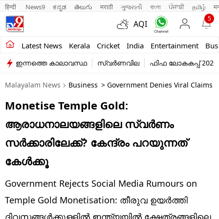
हिन्दी 
News9
ಕನ್ನಡ
తెలుగు
मराठी
ગુજરાતી
বাংলা
ਪੰਜਾਬੀ
தமிழ்
म
5
AQI
Kerala
Latest News
Kerala
Cricket
India
Entertainment
Bus
ഇന്നത്തെ കാലാവസ്ഥ
സ്വർണവില
ഫിഫ ലോകകപ്പ് 2026
India
Malayalam News
Business
> Government Denies Viral Claims 
Entertainment
Monetise Temple Gold:
Business
ആരാധനാലയങ്ങളിലെ സ്വര്‍ണം
Education
സര്‍ക്കാരിലേക്ക്? കേന്ദ്രം പറയുന്നത്
Sports
കേള്‍ക്കൂ
Lifestyle
Government Rejects Social Media Rumours on
world
Temple Gold Monetisation: തീരുവ ഉയര്‍ത്തി
ദിവസങ്ങള്‍ക്കുള്ളില്‍ ഇന്ത്യയില്‍ ക്ഷേത്രങ്ങളിലെ