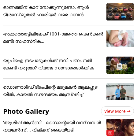
ഓണത്തിന് കാറ് നോക്കുന്നുണ്ടോ, ആൾ
ട്രോസ് മുതൽ ഹാരിയർ വരെ വമ്പൻ
അമ്മത്തൊട്ടിലിലേക്ക് 1001-ാമത്തെ പെൺകൺ
മണി! സഹസ്രിക...
യുപിഐ ഇടപാടുകൾക്ക് ഇനി പണം നൽ
കേണ്ടി വരുമോ? വ്യാജ സന്ദേശങ്ങൾക്ക് ക
ഡൊണാൾ‍ഡ് ട്രംപിന്റെ മരുമകൻ ആലപ്പുഴ
യിൽ, കായൽ സൗന്ദര്യം ആസ്വദിച്ച്
Photo Gallery
View More
'ആശിഷ് ആൻണി' ! സൈലന്റായി വന്ന് വമ്പൻ
വയലൻസ് ... വില്ലന് കൈയ്യടി