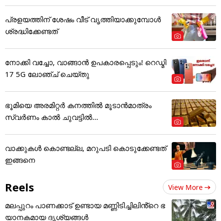
പ്രളയത്തിന് ശേഷം വീട് വൃത്തിയാക്കുമ്പോൾ
ശ്രദ്ധിക്കേണ്ടത്
നോക്കി വച്ചോ, വാങ്ങാൻ ഉപകാരപ്പെടും! റെഡ്മി
17 5G ലോഞ്ച് ചെയ്തു
ഭൂമിയെ അരമിറ്റർ കനത്തിൽ മൂടാൻമാത്രം
സ്വർണം കാൽ ചുവട്ടിൽ...
വാക്കുകൾ കൊണ്ടല്ല, മറുപടി കൊടുക്കേണ്ടത്
ഇങ്ങനെ
Reels
View More
മലപ്പുറം പാണക്കാട് ഉണ്ടായ മണ്ണിടിച്ചിലിൻ്റെ ഭ
യാനകമായ ദൃശ്യങ്ങൾ