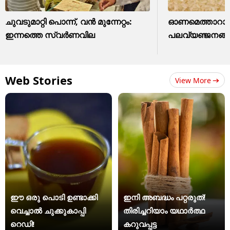
ചുവടുമാറ്റി പൊന്ന്, വന്‍ മുന്നേറ്റം:
ഓണമെത്താറായി
ഇന്നത്തെ സ്വര്‍ണവില
പലവ്യഞ്ജനങ്ങൾ
Web Stories
View More
ഈ ഒരു പൊടി ഉണ്ടാക്കി
ഇനി അബദ്ധം പറ്റരുത്!
വെച്ചാൽ ചുക്കുകാപ്പി
തിരിച്ചറിയാം യഥാര്‍ത്ഥ
റെഡി!
കറുവപ്പട്ട