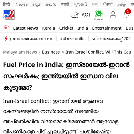
हिन्दी 
News9
ಕನ್ನಡ
తెలుగు
मराठी
ગુજરાતી
বাংলা
ਪੰਜਾਬੀ
தமிழ்
म
5
AQI
Kerala
Latest News
Kerala
Cricket
India
Entertainment
Bus
ഇന്നത്തെ കാലാവസ്ഥ
സ്വർണവില
ഫിഫ ലോകകപ്പ് 2026
India
Malayalam News
Business
> Iran-Israel Conflict, Will This Ca
Entertainment
Fuel Price in India: ഇസ്രായേൽ-ഇറാൻ
Business
സംഘർഷം; ഇന്ത്യയിൽ ഇന്ധന വില
Education
കൂടുമോ?
Sports
Iran-Israel conflict: ഇറാനിയൻ ആണവ
Lifestyle
കേന്ദ്രങ്ങളിൽ ഇസ്രായേൽ നടത്തിയ
അപ്രതീക്ഷിത വ്യോമാക്രമണങ്ങൾ ആഗോള
world
വിപണികളെ പിടിച്ചുലച്ചിട്ടുണ്ട്. പശ്ചിമേഷ്യ