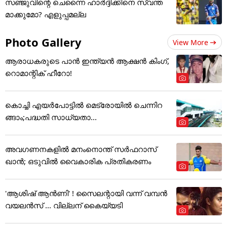
സഞ്ജുവിന്റെ ചെന്നൈ ഹാര്‍ദ്ദിക്കിനെ സ്വന്ത
മാക്കുമോ? എളുപ്പമല്ല
Photo Gallery
View More
ആരാധകരുടെ പാൻ ഇന്ത്യൻ ആക്ഷൻ കിംഗ്,
റൊമാന്റിക് ഹീറോ!
കൊച്ചി എയര്‍പോട്ടില്‍ മെട്രോയില്‍ ചെന്നിറ
ങ്ങാം;പദ്ധതി സാധ്യതാ...
അവഗണനകളില്‍ മനംനൊന്ത് സര്‍ഫറാസ്
ഖാന്‍; ഒടുവില്‍ വൈകാരിക പ്രതികരണം
'ആശിഷ് ആൻണി' ! സൈലന്റായി വന്ന് വമ്പൻ
വയലൻസ് ... വില്ലന് കൈയ്യടി