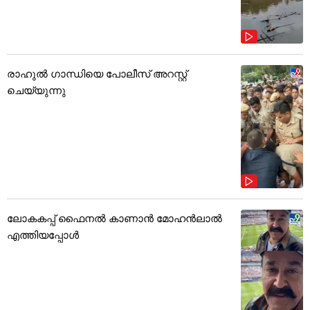
രാഹുൽ ഗാന്ധിയെ പോലീസ് അറസ്റ്റ്
ചെയ്യുന്നു
ലോകകപ്പ് ഫൈനൽ കാണാൻ മോഹൻലാൽ
എത്തിയപ്പോൾ