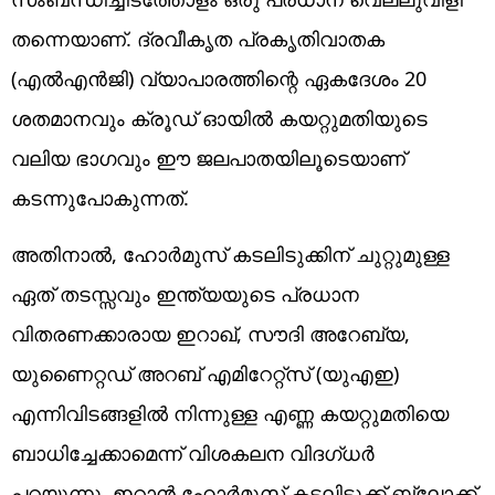
തന്നെയാണ്. ദ്രവീകൃത പ്രകൃതിവാതക
(എൽഎൻജി) വ്യാപാരത്തിന്റെ ഏകദേശം 20
ശതമാനവും ക്രൂഡ് ഓയിൽ കയറ്റുമതിയുടെ
വലിയ ഭാഗവും ഈ ജലപാതയിലൂടെയാണ്
കടന്നുപോകുന്നത്.
അതിനാൽ, ഹോർമുസ് കടലിടുക്കിന് ചുറ്റുമുള്ള
ഏത് തടസ്സവും ഇന്ത്യയുടെ പ്രധാന
വിതരണക്കാരായ ഇറാഖ്, സൗദി അറേബ്യ,
യുണൈറ്റഡ് അറബ് എമിറേറ്റ്സ് (യുഎഇ)
എന്നിവിടങ്ങളിൽ നിന്നുള്ള എണ്ണ കയറ്റുമതിയെ
ബാധിച്ചേക്കാമെന്ന് വിശകലന വിദഗ്ധർ
പറയുന്നു. ഇറാൻ ഹോർമുസ് കടലിടുക്ക് ബ്ലോക്ക്