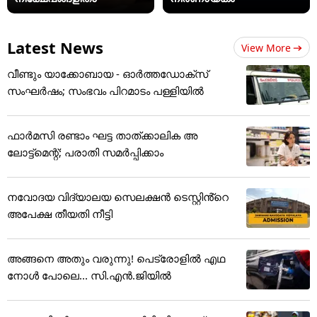
Latest News
View More
വീണ്ടും യാക്കോബായ - ഓർത്തഡോക്സ്
സംഘർഷം; സംഭവം പിറമാടം പള്ളിയിൽ
ഫാർമസി രണ്ടാം ഘട്ട താത്ക്കാലിക അ
ലോട്ട്മെന്റ്; പരാതി സമർപ്പിക്കാം
നവോദയ വിദ്യാലയ സെലക്ഷൻ ടെസ്റ്റിൻ്റെ
അപേക്ഷ തീയതി നീട്ടി
അങ്ങനെ അതും വരുന്നു! പെട്രോളിൽ എഥ
നോൾ പോലെ... സി.എൻ.ജിയിൽ