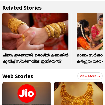
Related Stories
ചിങ്ങം ഇങ്ങെത്തി, തൊഴിൽ കണക്കിൽ
ഓണം സര്‍ക്കാര്‍ ത
കുതിച്ച് സ്വർണവില; ഇനിയെന്ത്?
കര്‍പ്പൂരം വരെ വ
Web Stories
View More