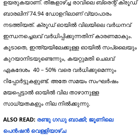
ഉയരുകയാണ്. തിങ്കളാഴ്ച്ച രാവിലെ ബ്രെന്റ് ക്രൂഡ്
ബാരലിന് 74.94 ഡോളറിലാണ് വ്യാപാരം
നടത്തിയത്. ക്രൂഡ് ഓയിൽ വിലയിലെ വർധനവ്
ഇന്ധനച്ചെലവ് വർധിപ്പിക്കുന്നതിന് കാരണമാകും.
കൂടാതെ, ഇന്ത്യയിലേക്കുള്ള ഓയിൽ സപ്ലൈയും
കുറയാനിടയുണ്ടെന്നും, കയറ്റുമതി ചെലവ്
ഏകദേശം 40 – 50% വരെ വർധിക്കുമെന്നും
റിപ്പോർട്ടുകളുണ്ട്. അതേ സമയം സംഘർഷം
മയപ്പെട്ടാൽ ഓയിൽ വില താഴാനുള്ള
സാധ്യതകളും നില നിൽക്കുന്നു.
ALSO READ:
രണ്ടു ഗഡു ബാക്കി; ജൂണിലെ
പെൻഷൻ വെള്ളിയാഴ്ച