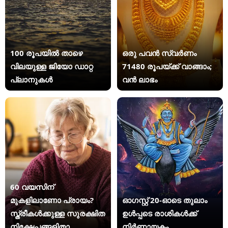
100 രൂപയിൽ താഴെ
ഒരു പവൻ സ്വർണം
വിലയുള്ള ജിയോ ഡാറ്റ
71480 രൂപയ്ക്ക് വാങ്ങാം;
പ്ലാനുകൾ
വൻ ലാഭം
60 വയസിന്
മുകളിലാണോ പ്രായം?
ഓഗസ്റ്റ് 20-ഓടെ തുലാം
സ്ത്രീകള്‍ക്കുള്ള സുരക്ഷിത
ഉൾപ്പടെ രാശികൾക്ക്
നിക്ഷേപങ്ങളിതാ
നിർണായകം