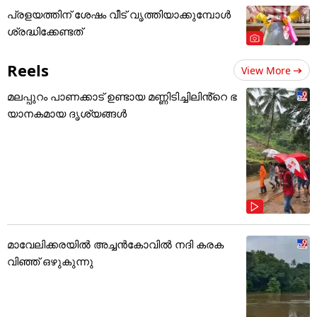
പ്രളയത്തിന് ശേഷം വീട് വൃത്തിയാക്കുമ്പോൾ
ശ്രദ്ധിക്കേണ്ടത്
Reels
View More
മലപ്പുറം പാണക്കാട് ഉണ്ടായ മണ്ണിടിച്ചിലിൻ്റെ ഭ
യാനകമായ ദൃശ്യങ്ങൾ
മാവേലിക്കരയിൽ അച്ചൻകോവിൽ നദി കരക
വിഞ്ഞ് ഒഴുകുന്നു