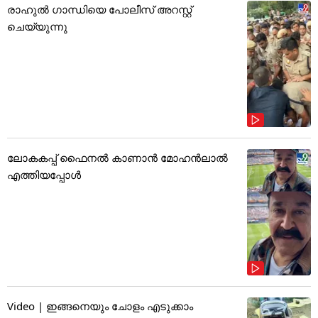
രാഹുൽ ഗാന്ധിയെ പോലീസ് അറസ്റ്റ്
ചെയ്യുന്നു
ലോകകപ്പ് ഫൈനൽ കാണാൻ മോഹൻലാൽ
എത്തിയപ്പോൾ
Video | ഇങ്ങനെയും ചോളം എടുക്കാം