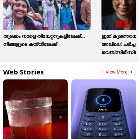
തുടക്കം നാളെ തിയേറ്ററുകളിലേക്ക്...
ഇത് കൂടത്തായ
നിങ്ങളുടെ കയ്യിലേക്ക്
അല്ലെ! ചർച്
വെബ്സീരീസിന്
Web Stories
View More