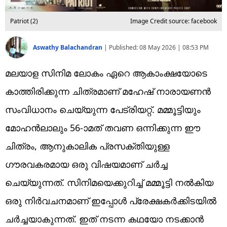
Patriot (2)
Image Credit source: facebook
Aswathy Balachandran
|
Published:
08 May 2026 | 08:53 PM
മലയാള സിനിമ ലോകം ഏറെ ആകാംക്ഷയോടെ
കാത്തിരിക്കുന്ന ചിത്രമാണ് മഹേഷ് നാരായണൻ
സംവിധാനം ചെയ്യുന്ന പേട്രിയറ്റ്. മമ്മൂട്ടിയും
മോഹൻലാലും 56-ാമത് തവണ ഒന്നിക്കുന്ന ഈ
ചിത്രം, ആനുകാലിക പ്രസക്തിയുള്ള
ഗൗരവകരമായ ഒരു വിഷയമാണ് ചർച്ച
ചെയ്യുന്നത്. സിനിമയെക്കുറിച്ച് മമ്മൂട്ടി നൽകിയ
ഒരു നിർവചനമാണ് ഇപ്പോൾ പ്രേക്ഷകർക്കിടയിൽ
ചർച്ചയാകുന്നത്. ഇത് നടന്ന കഥയോ നടക്കാൻ