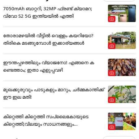
7050mAh ബാറ്ററി, 32MP ഫ്രണ്ട് ക്യാമറ;
വിവോ S2 5G ഇന്ത്യയിൽ എത്തി
തോരാമഴയിൽ വീട്ടിൽ വെള്ളം കയറിയോ?
തിരികെ മടങ്ങുമ്പോൾ ഇക്കാര്യങ്ങൾ
ഈന്തപ്പഴത്തിലും വ്യാജനോ! എങ്ങനെ ക
ണ്ടെത്താം; ഇതാ എളുപ്പവഴി
മുഖക്കുരുവും പാടുകളും മാറും, ചർമ്മകാന്തിക്ക്
ഈ ഇല മതി!
കിറ്റെത്തി കിറ്റെത്തി സപ്ലൈകോയുടെ
കിറ്റെത്തി;വിലയും സാധനങ്ങളും...