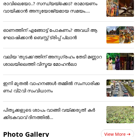
രാവിലെയോ..? സന്ധ്യയ്ക്കൊ? രാമായണം
വായിക്കാൻ അനുയോജ്യമായ സമയം....
ഓണത്തിന് എങ്ങോട്ട് പോകണം? അവധി ആ
ഘോഷിക്കാൻ ബെസ്റ്റ് ട്രിപ്പ് പ്ലാൻ
വലിയ 'തുടക്ക'ത്തിന് അനുഗ്രഹം തേടി മണ്ണാറ
ശാലയിലെത്തി വിസ്മയ മോഹൻലാ
ഇനി മുതൽ വാഹനങ്ങൾ തമ്മിൽ സംസാരിക്ക
ണം! വി2വി സംവിധാനം
പിതൃക്കളുടെ ശാപം വാങ്ങി വയ്ക്കരുത്! കർ
ക്കിടകവാവ് ദിനത്തിൽ...
Photo Gallery
View More