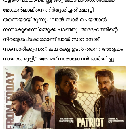
Technology
മോഹൻലാലിനെ നിർദ്ദേശിച്ചത് മമ്മൂട്ടി
Religion
തന്നെയായിരുന്നു. “ലാൽ സാർ ചെയ്താൽ
Web Story
നന്നാകുമെന്ന് മമ്മൂക്ക പറഞ്ഞു. അദ്ദേഹത്തിന്റെ
നിർദ്ദേശപ്രകാരമാണ് ലാൽ സാറിനോട്
Photo
സംസാരിക്കുന്നത്. കഥ കേട്ട ഉടൻ തന്നെ അദ്ദേഹം
Short Videos
സമ്മതം മൂളി,” മഹേഷ് നാരായണൻ ഓർമ്മിച്ചു.