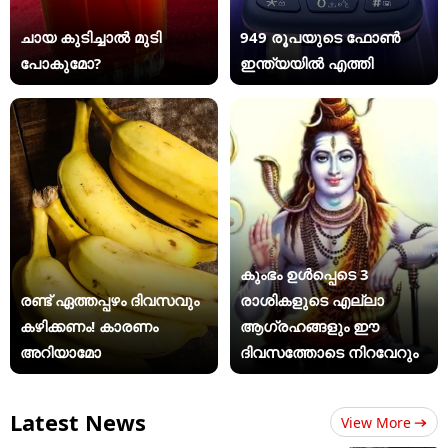
ചായ കുടിച്ചാൽ മുടി
949 രൂപയുടെ ഫോൺ
പോകുമോ?
ഇന്ത്യയിൽ എത്തി
കുംഭം ഉൾപ്പെടെ 3
രണ്ട് ഏത്തപ്പഴം ദിവസവും
രാശികളുടെ എല്ലാ
കഴിക്കണം! കാരണം
ആഗ്രഹങ്ങളും ഈ
അറിയാമോ
ദിവസത്തോടെ നിറവേറും
Latest News
View More