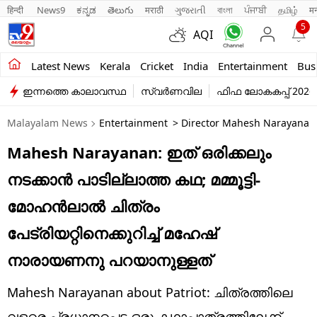
हिन्दी 
News9
ಕನ್ನಡ
తెలుగు
मराठी
ગુજરાતી
বাংলা
ਪੰਜਾਬੀ
தமிழ்
म
5
AQI
Kerala
Latest News
Kerala
Cricket
India
Entertainment
Bus
ഇന്നത്തെ കാലാവസ്ഥ
സ്വർണവില
ഫിഫ ലോകകപ്പ് 2026
India
Malayalam News
Entertainment
> Director Mahesh Narayanan 
Entertainment
Mahesh Narayanan: ഇത് ഒരിക്കലും
Business
നടക്കാൻ പാടില്ലാത്ത കഥ; മമ്മൂട്ടി-
Education
മോഹൻലാൽ ചിത്രം
Sports
പേട്രിയറ്റിനെക്കുറിച്ച് മഹേഷ്
Lifestyle
നാരായണനു പറയാനുള്ളത്
world
Mahesh Narayanan about Patriot: ചിത്രത്തിലെ
വളരെ പ്രധാനപ്പെട്ട ഒരു കഥാപാത്രത്തിലേക്ക്