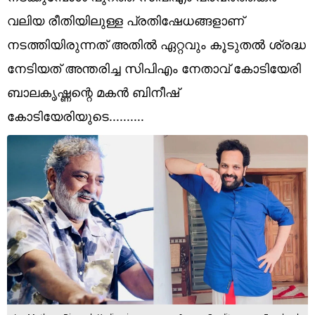
Technology
വലിയ രീതിയിലുള്ള പ്രതിഷേധങ്ങളാണ്
Religion
നടത്തിയിരുന്നത് അതിൽ ഏറ്റവും കൂടുതൽ ശ്രദ്ധ
നേടിയത് അന്തരിച്ച സിപിഎം നേതാവ് കോടിയേരി
Web Story
ബാലകൃഷ്ണന്റെ മകൻ ബിനീഷ്
Photo
കോടിയേരിയുടെ..........
Short Videos