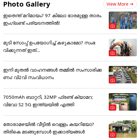
Photo Gallery
View More
ഇതെന്ത് മറിമായം? 97 കിലോ ഭാരമുള്ള താരം
ഇംഗ്ലണ്ട് പര്യടനത്തില്‍!
മുടി സോപ്പ് ഉപയോഗിച്ച് കഴുകാമോ? സംഭ
വിക്കുന്നത് ഇത്...
ഇനി മുതൽ വാഹനങ്ങൾ തമ്മിൽ സംസാരിക്ക
ണം! വി2വി സംവിധാനം
7050mAh ബാറ്ററി, 32MP ഫ്രണ്ട് ക്യാമറ;
വിവോ S2 5G ഇന്ത്യയിൽ എത്തി
തോരാമഴയിൽ വീട്ടിൽ വെള്ളം കയറിയോ?
തിരികെ മടങ്ങുമ്പോൾ ഇക്കാര്യങ്ങൾ