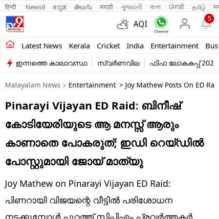
हिन्दी 
News9
ಕನ್ನಡ
తెలుగు
मराठी
ગુજરાતી
বাংলা
ਪੰਜਾਬੀ
தமிழ்
म
5
AQI
Kerala
Latest News
Kerala
Cricket
India
Entertainment
Bus
ഇന്നത്തെ കാലാവസ്ഥ
സ്വർണവില
ഫിഫ ലോകകപ്പ് 2026
India
Malayalam News
Entertainment
> Joy ​​Mathew Posts On ED Ra
Entertainment
Pinarayi Vijayan ED Raid: ബിനീഷ്
Business
കോടിയേരിയുടെ ആ മനസ്സ് ആരും
Education
കാണാതെ പോകരുത്; ഇഡി റെയ്ഡിൽ
Sports
പോസ്റ്റുമായി ജോയ് മാത്യു
Lifestyle
Joy Mathew on Pinarayi Vijayan ED Raid:
world
പിണറായി വിജയന്റെ വീട്ടിൽ പരിശോധന
നടക്കുമ്പോൾ പുറത്ത് സിപിഎം പ്രവർത്തകർ