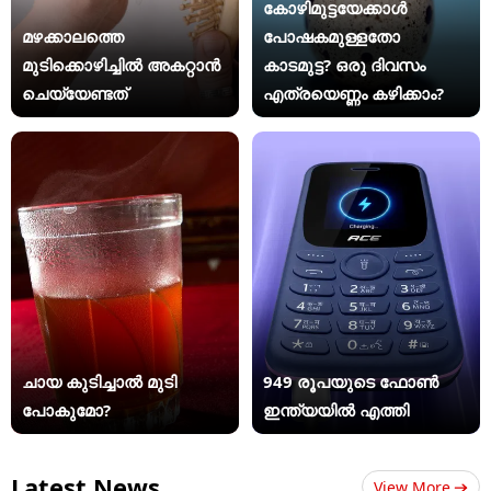
കോഴിമുട്ടയേക്കാൾ
മഴക്കാലത്തെ
പോഷകമുള്ളതോ
മുടിക്കൊഴിച്ചിൽ അകറ്റാൻ
കാടമുട്ട? ഒരു ദിവസം
ചെയ്യേണ്ടത്
എത്രയെണ്ണം കഴിക്കാം?
ചായ കുടിച്ചാൽ മുടി
949 രൂപയുടെ ഫോൺ
പോകുമോ?
ഇന്ത്യയിൽ എത്തി
Latest News
View More