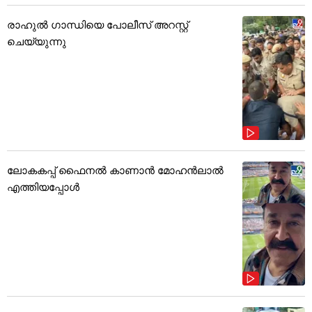
രാഹുൽ ഗാന്ധിയെ പോലീസ് അറസ്റ്റ്
ചെയ്യുന്നു
ലോകകപ്പ് ഫൈനൽ കാണാൻ മോഹൻലാൽ
എത്തിയപ്പോൾ