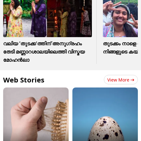
വലിയ 'തുടക്ക'ത്തിന് അനുഗ്രഹം
തുടക്കം നാളെ തി
തേടി മണ്ണാറശാലയിലെത്തി വിസ്മയ
നിങ്ങളുടെ കയ്യ
മോഹൻലാ
Web Stories
View More