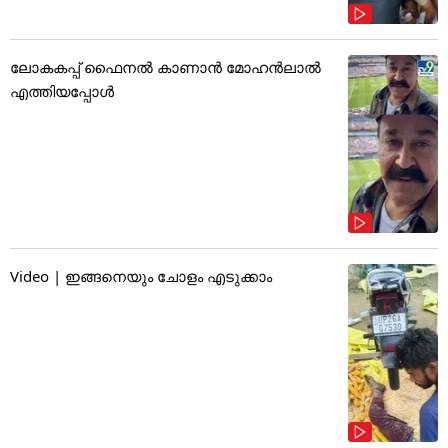
ലോകകപ്പ് ഫൈനൽ കാണാൻ മോഹൻലാൽ
എത്തിയപ്പോൾ
Video | ഇങ്ങനെയും ചോളം എടുക്കാം