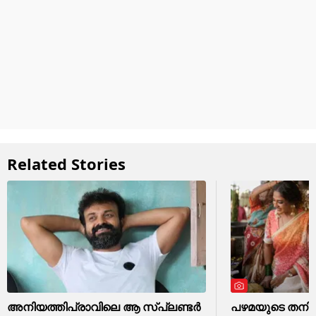
Related Stories
അനിയത്തിപ്രാവിലെ ആ സ്പ്ലണ്ടർ
പഴമയുടെ തനിമ