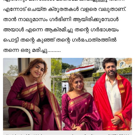
Technology
എന്നോട് ചെയ്ത ക്രൂരതകൾ വളരെ വലുതാണ്.
Religion
താൻ നാലുമാസം ഗർഭിണി ആയിരിക്കുമ്പോൾ
അയാൾ എന്നെ ആക്രമിച്ചു തന്റെ ഗർഭാശയം
Web Story
പൊട്ടി തന്റെ കുഞ്ഞ് തന്റെ ഗർഭപാത്രത്തിൽ
Photo
തന്നെ ഒരു മരിച്ചു.........
Short Videos