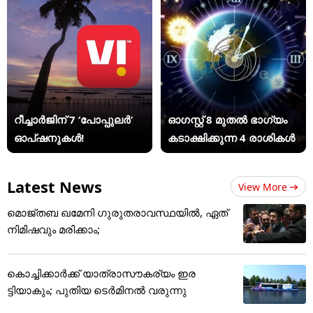
റീച്ചാർജിന് 7 ‘പോപ്പുലർ’
ഓഗസ്റ്റ് 8 മുതൽ ഭാഗ്യം
ഓപ്ഷനുകൾ!
കടാക്ഷിക്കുന്ന 4 രാശികൾ
Latest News
View More
മൊജ്തബ ഖമേനി ഗുരുതരാവസ്ഥയില്‍, ഏത്
നിമിഷവും മരിക്കാം;
കൊച്ചിക്കാർക്ക് യാത്രാസൗകര്യം ഇര
ട്ടിയാകും; പുതിയ ടെർമിനൽ വരുന്നു