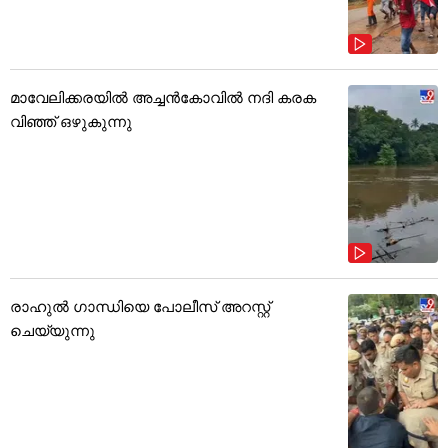
മാവേലിക്കരയിൽ അച്ചൻകോവിൽ നദി കരക
വിഞ്ഞ് ഒഴുകുന്നു
രാഹുൽ ഗാന്ധിയെ പോലീസ് അറസ്റ്റ്
ചെയ്യുന്നു