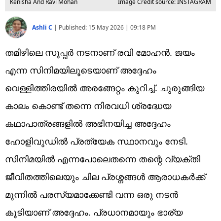
Kenisha And Ravi Mohan
Image Credit source: INSTAGRAM
Ashli C
|
Published:
15 May 2026 | 09:18 PM
തമിഴിലെ സൂപ്പർ നടനാണ് രവി മോഹൻ. ജയം
എന്ന സിനിമയിലൂടെയാണ് അദ്ദേഹം
വെള്ളിത്തിരയിൽ അരങ്ങേറ്റം കുറിച്ച്. ചുരുങ്ങിയ
കാലം കൊണ്ട് തന്നെ നിരവധി ശ്രദ്ധേയ
കഥാപാത്രങ്ങളിൽ അഭിനയിച്ച അദ്ദേഹം
ഹോളിവുഡിൽ പ്രത്യേക സ്ഥാനവും നേടി.
സിനിമയിൽ എന്നപോലെതന്നെ തന്റെ വ്യക്തി
ജീവിതത്തിലെയും ചില പ്രശ്നങ്ങൾ ആരാധകർക്ക്
മുന്നിൽ പരസ്യമാക്കേണ്ടി വന്ന ഒരു നടൻ
കൂടിയാണ് അദ്ദേഹം. പ്രധാനമായും ഭാര്യ