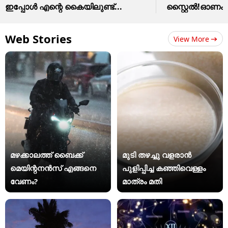
ഇപ്പോൾ എന്റെ കൈയിലുണ്ട്...
സ്റ്റൈൽ!ഓണം വസ
Web Stories
View More
മഴക്കാലത്ത് ബൈക്ക്
മുടി തഴച്ചു വളരാൻ
മെയിന്റനൻസ് എങ്ങനെ
പുളിപ്പിച്ച കഞ്ഞിവെള്ളം
വേണം?
മാത്രം മതി