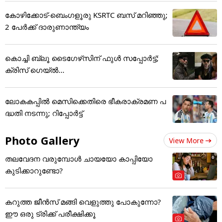
കോഴിക്കോട്-ബെംഗളൂരു KSRTC ബസ് മറിഞ്ഞു;
2 പേർക്ക് ദാരുണാന്ത്യം
കൊച്ചി ബ്ലൂ ടൈഗേഴ്‌സിന് ഫുള്‍ സപ്പോര്‍ട്ട്;
ക്രിസ് ഗെയ്ല്‍...
ലോകകപ്പിൽ മെസിക്കെതിരെ ഭീകരാക്രമണ പ
ദ്ധതി നടന്നു; റിപ്പോർട്ട്
Photo Gallery
View More
തലവേദന വരുമ്പോൾ ചായയോ കാപ്പിയോ
കുടിക്കാറുണ്ടോ?
കറുത്ത ജീൻസ് മങ്ങി വെളുത്തു പോകുന്നോ?
ഈ ഒരു ട്രിക്ക് പരീക്ഷിക്കൂ