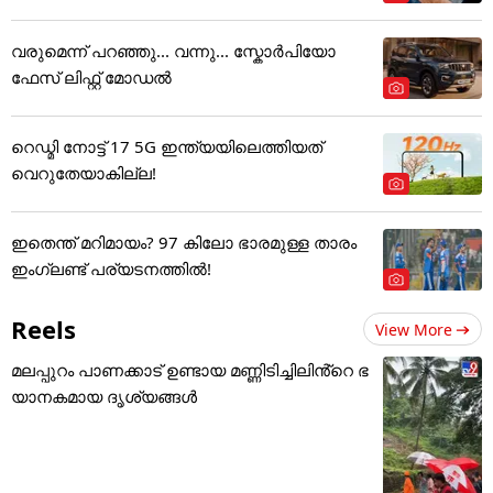
വരുമെന്ന് പറഞ്ഞു... വന്നു... സ്കോർപിയോ
ഫേസ് ലിഫ്റ്റ് മോഡൽ
റെഡ്മി നോട്ട് 17 5G ഇന്ത്യയിലെത്തിയത്
വെറുതേയാകില്ല!
ഇതെന്ത് മറിമായം? 97 കിലോ ഭാരമുള്ള താരം
ഇംഗ്ലണ്ട് പര്യടനത്തില്‍!
Reels
View More
മലപ്പുറം പാണക്കാട് ഉണ്ടായ മണ്ണിടിച്ചിലിൻ്റെ ഭ
യാനകമായ ദൃശ്യങ്ങൾ