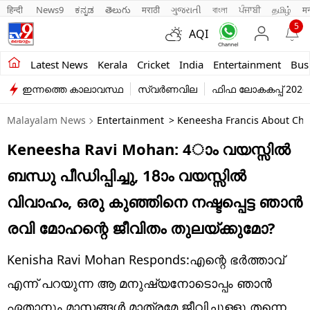
हिन्दी 
News9
ಕನ್ನಡ
తెలుగు
मराठी
ગુજરાતી
বাংলা
ਪੰਜਾਬੀ
தமிழ்
म
5
AQI
Kerala
Latest News
Kerala
Cricket
India
Entertainment
Bus
ഇന്നത്തെ കാലാവസ്ഥ
സ്വർണവില
ഫിഫ ലോകകപ്പ് 2026
India
Malayalam News
Entertainment
> Keneesha Francis About Chi
Entertainment
Keneesha Ravi Mohan: 4ാം വയസ്സിൽ
Business
ബന്ധു പീഡിപ്പിച്ചു, 18ാം വയസ്സിൽ
Education
വിവാഹം, ഒരു കുഞ്ഞിനെ നഷ്ടപ്പെട്ട ഞാൻ
Sports
രവി മോഹന്റെ ജീവിതം തുലയ്ക്കുമോ?
Lifestyle
Kenisha Ravi Mohan Responds:എന്റെ ഭർത്താവ്
world
എന്ന് പറയുന്ന ആ മനുഷ്യനോടൊപ്പം ഞാൻ
ഏതാനും മാസങ്ങൾ മാത്രമേ ജീവിച്ചുള്ളൂ തന്നെ