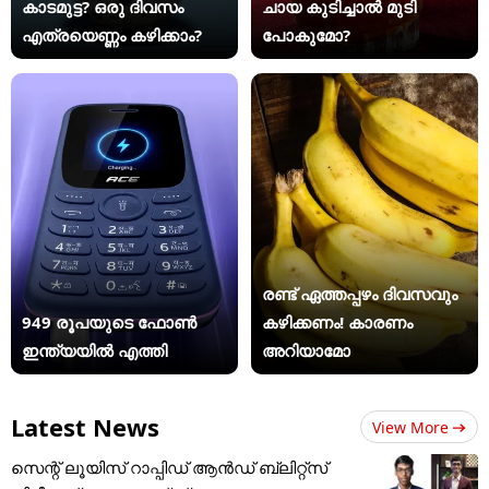
കാടമുട്ട? ഒരു ദിവസം
ചായ കുടിച്ചാൽ മുടി
എത്രയെണ്ണം കഴിക്കാം?
പോകുമോ?
രണ്ട് ഏത്തപ്പഴം ദിവസവും
949 രൂപയുടെ ഫോൺ
കഴിക്കണം! കാരണം
ഇന്ത്യയിൽ എത്തി
അറിയാമോ
Latest News
View More
സെന്റ് ലൂയിസ് റാപ്പിഡ് ആൻഡ് ബ്ലിറ്റ്സ്