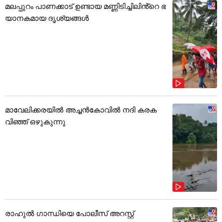
മലപ്പുറം പാണക്കാട് ഉണ്ടായ മണ്ണിടിച്ചിലിൻ്റെ ഭ
യാനകമായ ദൃശ്യങ്ങൾ
മാവേലിക്കരയിൽ അച്ചൻകോവിൽ നദി കരക
വിഞ്ഞ് ഒഴുകുന്നു
രാഹുൽ ഗാന്ധിയെ പോലീസ് അറസ്റ്റ്