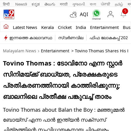
हिन्दी 
News9
ಕನ್ನಡ
తెలుగు
मराठी
ગુજરાતી
বাংলা
ਪੰਜਾਬੀ
தமிழ்
म
5
AQI
Kerala
Latest News
Kerala
Cricket
India
Entertainment
Bus
ഇന്നത്തെ കാലാവസ്ഥ
സ്വർണവില
ഫിഫ ലോകകപ്പ് 2026
India
Malayalam News
Entertainment
> Tovino Thomas Shares His H
Entertainment
Tovino Thomas : ടോവിനോ എന്ന സ്റ്റാര്‍
Business
സിനിമയ്ക്ക് ബാധ്യത, പ്രേക്ഷകരുടെ
Education
പ്രതികരണത്തിനായി കാത്തിരിക്കുന്നു;
Sports
ബാലനിലെ പ്രതീക്ഷ പങ്കുവച്ച് താരം
Lifestyle
Tovino Thomas about Balan the Boy : മഞ്ഞുമ്മല്‍
world
ബോയ്‌സ് എന്ന പാന്‍ ഇന്ത്യന്‍ സക്‌സസ്
ചിത്രത്തിന്റെ സംവിധായകനായ ചിദംബരം