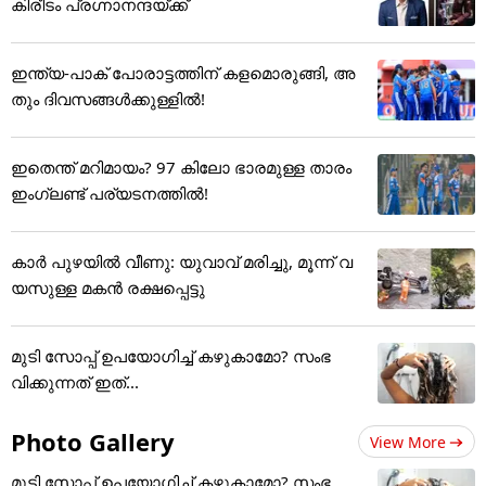
കിരീടം പ്രഗ്നാനന്ദയ്ക്ക്
ഇന്ത്യ-പാക് പോരാട്ടത്തിന് കളമൊരുങ്ങി, അ
തും ദിവസങ്ങള്‍ക്കുള്ളില്‍!
ഇതെന്ത് മറിമായം? 97 കിലോ ഭാരമുള്ള താരം
ഇംഗ്ലണ്ട് പര്യടനത്തില്‍!
കാർ പുഴയിൽ വീണു: യുവാവ് മരിച്ചു, മൂന്ന് വ
യസുള്ള മകൻ രക്ഷപ്പെട്ടു
മുടി സോപ്പ് ഉപയോഗിച്ച് കഴുകാമോ? സംഭ
വിക്കുന്നത് ഇത്...
Photo Gallery
View More
മുടി സോപ്പ് ഉപയോഗിച്ച് കഴുകാമോ? സംഭ