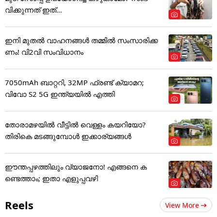
വിക്കുന്നത് ഇത്...
ഇനി മുതൽ വാഹനങ്ങൾ തമ്മിൽ സംസാരിക്ക
ണം! വി2വി സംവിധാനം
7050mAh ബാറ്ററി, 32MP ഫ്രണ്ട് ക്യാമറ;
വിവോ S2 5G ഇന്ത്യയിൽ എത്തി
തോരാമഴയിൽ വീട്ടിൽ വെള്ളം കയറിയോ?
തിരികെ മടങ്ങുമ്പോൾ ഇക്കാര്യങ്ങൾ
ഈന്തപ്പഴത്തിലും വ്യാജനോ! എങ്ങനെ ക
ണ്ടെത്താം; ഇതാ എളുപ്പവഴി
Reels
View More