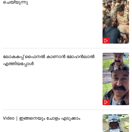
ചെയ്യുന്നു
ലോകകപ്പ് ഫൈനൽ കാണാൻ മോഹൻലാൽ
എത്തിയപ്പോൾ
Video | ഇങ്ങനെയും ചോളം എടുക്കാം