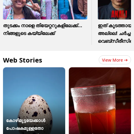
തുടക്കം നാളെ തിയേറ്ററുകളിലേക്ക്...
ഇത് കൂടത്തായ
നിങ്ങളുടെ കയ്യിലേക്ക്
അല്ലെ! ചർച്
വെബ്സീരീസിന്
Web Stories
View More
കോഴിമുട്ടയേക്കാൾ
പോഷകമുള്ളതോ