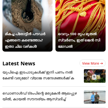
മികച്ച പ്രോട്ടീൻ പൗഡർ
വെറും 100 രൂപ മുതല്‍
എങ്ങനെ കണ്ടെത്താം?
സ്വർണം, ഇത് ജെൻ സി
ഇതാ ചില വഴികൾ!
മോഡൽ
Latest News
View More
യുപിഐ ഇടപാടുകൾക്ക് ഇനി പണം നൽ
കേണ്ടി വരുമോ? വ്യാജ സന്ദേശങ്ങൾക്ക് ക
ഡൊണാൾ‍ഡ് ട്രംപിന്റെ മരുമകൻ ആലപ്പുഴ
യിൽ, കായൽ സൗന്ദര്യം ആസ്വദിച്ച്