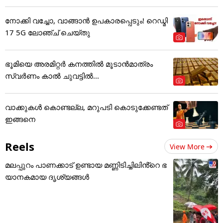
നോക്കി വച്ചോ, വാങ്ങാൻ ഉപകാരപ്പെടും! റെഡ്മി
17 5G ലോഞ്ച് ചെയ്തു
ഭൂമിയെ അരമിറ്റർ കനത്തിൽ മൂടാൻമാത്രം
സ്വർണം കാൽ ചുവട്ടിൽ...
വാക്കുകൾ കൊണ്ടല്ല, മറുപടി കൊടുക്കേണ്ടത്
ഇങ്ങനെ
Reels
View More
മലപ്പുറം പാണക്കാട് ഉണ്ടായ മണ്ണിടിച്ചിലിൻ്റെ ഭ
യാനകമായ ദൃശ്യങ്ങൾ