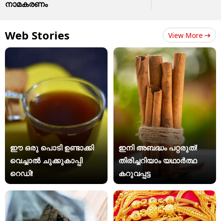
നാമകരണം
Web Stories
View More
ഈ ഒരു പൊടി ഉണ്ടാക്കി
ഇനി അബദ്ധം പറ്റരുത്!
വെച്ചാൽ ചുക്കുകാപ്പി
തിരിച്ചറിയാം യഥാര്‍ത്ഥ
റെഡി!
കറുവപ്പട്ട