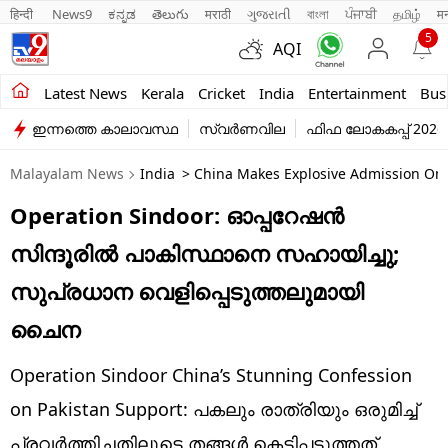
हिन्दी 
News9
ಕನ್ನಡ
తెలుగు
मराठी
ગુજરાતી
বাংলা
ਪੰਜਾਬੀ
தமிழ்
म
5
AQI
Kerala
Latest News
Kerala
Cricket
India
Entertainment
Bus
ഇന്നത്തെ കാലാവസ്ഥ
സ്വർണവില
ഫിഫ ലോകകപ്പ് 2026
India
Malayalam News
India
> China Makes Explosive Admission On 
Entertainment
Operation Sindoor: ഓപ്പറേഷന്‍
Business
സിന്ദൂരില്‍ പാകിസ്ഥാനെ സഹായിച്ചു;
Education
സുപ്രധാന വെളിപ്പെടുത്തലുമായി
Sports
ചൈന
Lifestyle
Operation Sindoor China’s Stunning Confession
world
on Pakistan Support: പകലും രാത്രിയും ഒരുമിച്ച്
പ്രവര്‍ത്തിച്ചതിലൂടെ തങ്ങള്‍ കെട്ടിപ്പടുത്തത്