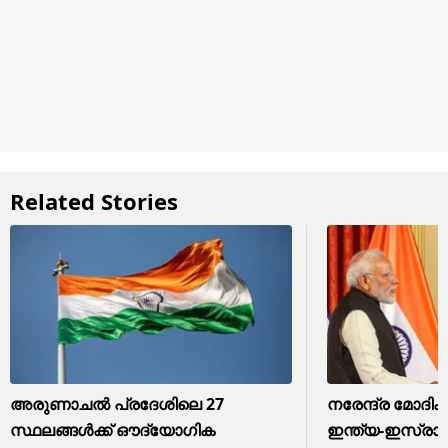
Related Stories
അരുണാചൽ പ്രദേശിലെ 27
നരേന്ദ്ര മോദിക്ക
സ്ഥലങ്ങൾക്ക് ഔദ്യോഗിക
ഇന്ത്യ-ഇസ്രായ