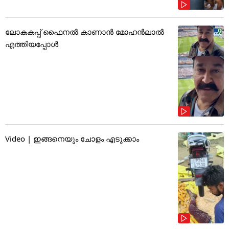
ലോകകപ്പ് ഫൈനൽ കാണാൻ മോഹൻലാൽ
എത്തിയപ്പോൾ
Video | ഇങ്ങനെയും ചോളം എടുക്കാം