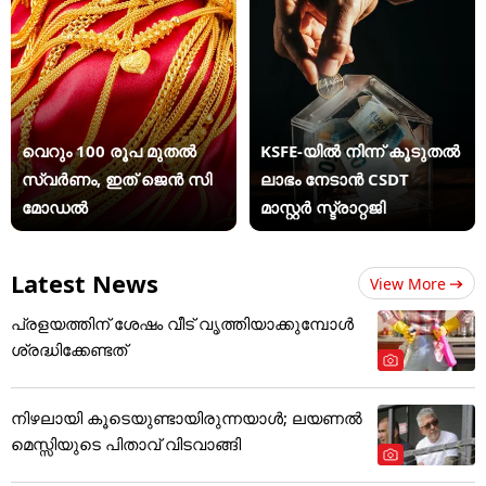
വെറും 100 രൂപ മുതല്‍
KSFE-യില്‍ നിന്ന് കൂടുതല്‍
സ്വർണം, ഇത് ജെൻ സി
ലാഭം നേടാന്‍ CSDT
മോഡൽ
മാസ്റ്റര്‍ സ്ട്രാറ്റജി
Latest News
View More
പ്രളയത്തിന് ശേഷം വീട് വൃത്തിയാക്കുമ്പോൾ
ശ്രദ്ധിക്കേണ്ടത്
നിഴലായി കൂടെയുണ്ടായിരുന്നയാൾ; ലയണൽ
മെസ്സിയുടെ പിതാവ് വിടവാങ്ങി