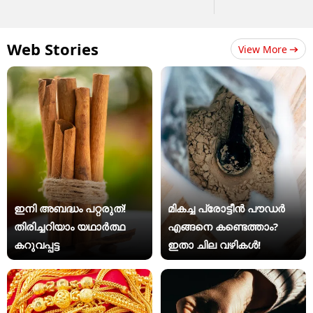
Web Stories
View More
ഇനി അബദ്ധം പറ്റരുത്!
മികച്ച പ്രോട്ടീൻ പൗഡർ
തിരിച്ചറിയാം യഥാര്‍ത്ഥ
എങ്ങനെ കണ്ടെത്താം?
കറുവപ്പട്ട
ഇതാ ചില വഴികൾ!