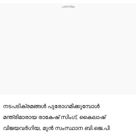
നടപടിക്രമങ്ങൾ പുരോഗമിക്കുമ്പോൾ
മന്ത്രിമാരായ രാകേഷ് സിംഗ്, കൈലാഷ്
വിജയവർഗിയ, മുൻ സംസ്ഥാന ബി.ജെ.പി