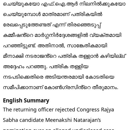
ചെയ്യുകയോ എഫ്.ഐ.ആർ നിലനിൽക്കുകയോ
ചെയ്യുമ്പോൾ മാത്രമാണ് പത്രികയിൽ
രേഖപ്പെടുത്തേണ്ടത് എന്ന് തിരഞ്ഞെടുപ്പ്
കമ്മീഷൻ്റെ മാർഗ്ഗനിർദ്ദേശങ്ങളിൽ വ്യക്തമായി
പറഞ്ഞിട്ടുണ്ട്. അതിനാൽ, സാങ്കേതികമായി
മീനാക്ഷി നടരാജൻ്റെ പത്രിക തള്ളാൻ കഴിയില്ല”
അദ്ദേഹം പറഞ്ഞു. പത്രിക തള്ളിയ
നടപടിക്കെതിരെ അടിയന്തരമായി കോടതിയെ
സമീപിക്കാനാണ് കോൺഗ്രസിൻ്റെ തീരുമാനം.
English Summary
The returning officer rejected Congress Rajya
Sabha candidate Meenakshi Natarajan’s