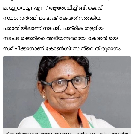
Technology
മറച്ചുവെച്ചു എന്ന് ആരോപിച്ച് ബി.ജെ.പി
Religion
സ്ഥാനാർത്ഥി മഹേഷ് കേവത് നൽകിയ
പരാതിയിലാണ് നടപടി. പത്രിക തള്ളിയ
Web Story
നടപടിക്കെതിരെ അടിയന്തരമായി കോടതിയെ
Photo
സമീപിക്കാനാണ് കോൺഗ്രസിൻ്റെ തീരുമാനം.
Short Videos
മീനാക്ഷി നടരാജൻ
Image Credit source: Facebook Meenakshi Natarajan