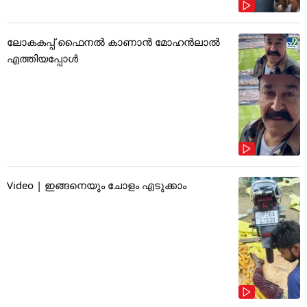
ലോകകപ്പ് ഫൈനൽ കാണാൻ മോഹൻലാൽ
എത്തിയപ്പോൾ
Video | ഇങ്ങനെയും ചോളം എടുക്കാം