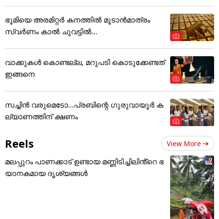
ഭൂമിയെ അരമിറ്റർ കനത്തിൽ മൂടാൻമാത്രം
സ്വർണം കാൽ ചുവട്ടിൽ...
വാക്കുകൾ കൊണ്ടല്ല, മറുപടി കൊടുക്കേണ്ടത്
ഇങ്ങനെ
സച്ചിന്‍ വരുമെടോ...പ്രബിന്റെ ഗുരുവായൂര്‍ ക
ല്യാണത്തിന് ക്ഷണം
Reels
View More
മലപ്പുറം പാണക്കാട് ഉണ്ടായ മണ്ണിടിച്ചിലിൻ്റെ ഭ
യാനകമായ ദൃശ്യങ്ങൾ