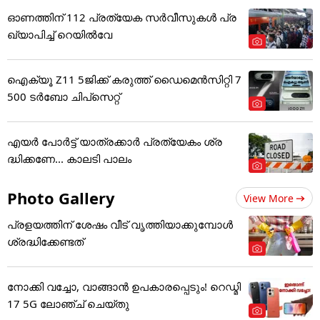
ഓണത്തിന് 112 പ്രത്യേക സർവീസുകൾ പ്ര
ഖ്യാപിച്ച് റെയിൽവേ
ഐക്യൂ Z11 5ജിക്ക് കരുത്ത് ഡൈമെൻസിറ്റി 7
500 ടർബോ ചിപ്‌സെറ്റ്
എയർ പോർട്ട് യാത്രക്കാർ പ്രത്യേകം ശ്ര
ദ്ധിക്കണേ... കാലടി പാലം
Photo Gallery
View More
പ്രളയത്തിന് ശേഷം വീട് വൃത്തിയാക്കുമ്പോൾ
ശ്രദ്ധിക്കേണ്ടത്
നോക്കി വച്ചോ, വാങ്ങാൻ ഉപകാരപ്പെടും! റെഡ്മി
17 5G ലോഞ്ച് ചെയ്തു