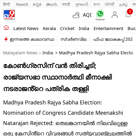
हिन्दी 
News9
ಕನ್ನಡ
తెలుగు
मराठी
ગુજરાતી
বাংলা
ਪੰਜਾਬੀ
தமிழ்
म
5
AQI
Kerala
Latest News
Kerala
Cricket
India
Entertainment
Bus
ഇന്നത്തെ കാലാവസ്ഥ
സ്വർണവില
ഫിഫ ലോകകപ്പ് 2026
India
Malayalam News
India
> Madhya Pradesh Rajya Sabha Election
Entertainment
കോൺഗ്രസിന് വൻ തിരിച്ചടി;
Business
രാജ്യസഭാ സ്ഥാനാർത്ഥി മീനാക്ഷി
Education
നടരാജൻ്റെ പത്രിക തള്ളി
Sports
Madhya Pradesh Rajya Sabha Election:
Lifestyle
Nomination of Congress Candidate Meenakshi
Natarajan Rejected: തെലങ്കാനയിൽ നിലവിലുള്ള
world
ഒരു കേസിൻ്റെ വിവരങ്ങൾ സത്യവാങ്മൂലത്തിൽ