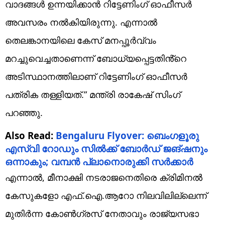
വാദങ്ങൾ ഉന്നയിക്കാൻ റിട്ടേണിംഗ് ഓഫീസർ
അവസരം നൽകിയിരുന്നു. എന്നാൽ
തെലങ്കാനയിലെ കേസ് മനപ്പൂർവ്വം
മറച്ചുവെച്ചതാണെന്ന് ബോധ്യപ്പെട്ടതിൻ്റെ
അടിസ്ഥാനത്തിലാണ് റിട്ടേണിംഗ് ഓഫീസർ
പത്രിക തള്ളിയത്.” മന്ത്രി രാകേഷ് സിംഗ്
പറഞ്ഞു.
Also Read:
Bengaluru Flyover: ബെംഗളൂരു
എസ്‌വി റോഡും സില്‍ക്ക് ബോര്‍ഡ് ജങ്ഷനും
ഒന്നാകും; വമ്പന്‍ പ്ലാനൊരുക്കി സര്‍ക്കാര്‍
എന്നാൽ, മീനാക്ഷി നടരാജനെതിരെ ക്രിമിനൽ
കേസുകളോ എഫ്.ഐ.ആറോ നിലവിലില്ലെന്ന്
മുതിർന്ന കോൺഗ്രസ് നേതാവും രാജ്യസഭാ