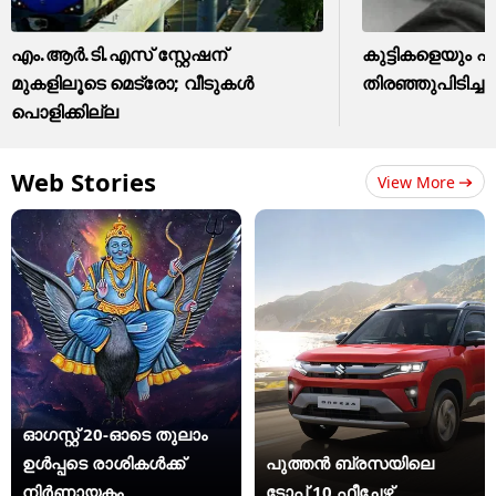
എം.ആർ.ടി.എസ് സ്റ്റേഷന്
കുട്ടികളെയും പ
മുകളിലൂടെ മെട്രോ; വീടുകൾ
തിരഞ്ഞുപിടിച്ച
പൊളിക്കില്ല
Web Stories
View More
ഓഗസ്റ്റ് 20-ഓടെ തുലാം
ഉൾപ്പടെ രാശികൾക്ക്
പുത്തൻ ബ്രസയിലെ
നിർണായകം
ടോപ് 10 ഫീച്ചേഴ്സ്