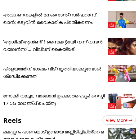
അവഗണനകളില്‍ മനംനൊന്ത് സര്‍ഫറാസ്
ഖാന്‍; ഒടുവില്‍ വൈകാരിക പ്രതികരണം
'ആശിഷ് ആൻണി' ! സൈലന്റായി വന്ന് വമ്പൻ
വയലൻസ് ... വില്ലന് കൈയ്യടി
പ്രളയത്തിന് ശേഷം വീട് വൃത്തിയാക്കുമ്പോൾ
ശ്രദ്ധിക്കേണ്ടത്
നോക്കി വച്ചോ, വാങ്ങാൻ ഉപകാരപ്പെടും! റെഡ്മി
17 5G ലോഞ്ച് ചെയ്തു
Reels
View More
മലപ്പുറം പാണക്കാട് ഉണ്ടായ മണ്ണിടിച്ചിലിൻ്റെ ഭ
യാനകമായ ദൃശ്യങ്ങൾ