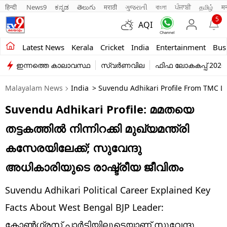
हिन्दी 
News9
ಕನ್ನಡ
తెలుగు
मराठी
ગુજરાતી
বাংলা
ਪੰਜਾਬੀ
தமிழ்
म
5
AQI
Kerala
Latest News
Kerala
Cricket
India
Entertainment
Bus
ഇന്നത്തെ കാലാവസ്ഥ
സ്വർണവില
ഫിഫ ലോകകപ്പ് 2026
India
Malayalam News
India
> Suvendu Adhikari Profile From TMC Le
Entertainment
Suvendu Adhikari Profile: മമതയെ
Business
തട്ടകത്തില്‍ നിന്നിറക്കി മുഖ്യമന്ത്രി
Education
കസേരയിലേക്ക്; സുവേന്ദു
Sports
അധികാരിയുടെ രാഷ്ട്രീയ ജീവിതം
Lifestyle
Suvendu Adhikari Political Career Explained Key
world
Facts About West Bengal BJP Leader:
കോണ്‍ഗ്രസ് പാര്‍ട്ടിയിലൂടെയാണ് സുവേന്ദു