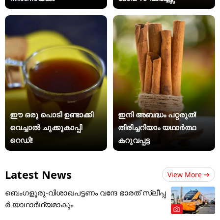
ഈ ഒരു പൊടി ഉണ്ടാക്കി
ഇനി അബദ്ധം പറ്റരുത്!
വെച്ചാൽ ചുക്കുകാപ്പി
തിരിച്ചറിയാം യഥാര്‍ത്ഥ
റെഡി!
കറുവപ്പട്ട
Latest News
View More
ബെംഗളൂരു-വിശാഖപട്ടണം വന്ദേ ഭാരത് സ്ലീപ്പ
ര്‍ യാഥാര്‍ഥ്യമാകും