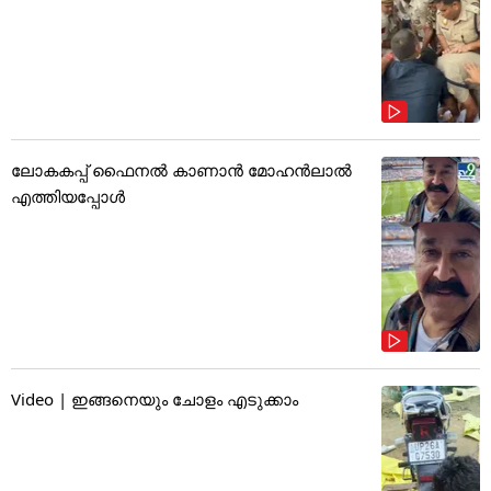
ലോകകപ്പ് ഫൈനൽ കാണാൻ മോഹൻലാൽ
എത്തിയപ്പോൾ
Video | ഇങ്ങനെയും ചോളം എടുക്കാം