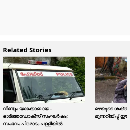
Related Stories
വീണ്ടും യാക്കോബായ -
മഴയുടെ ശക്തി
ഓർത്തഡോക്സ് സംഘർഷം;
മുന്നറിയിപ്പ് 
സംഭവം പിറമാടം പള്ളിയിൽ