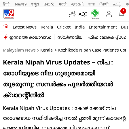
हिन्दी 
News9
ಕನ್ನಡ
తెలుగు
मराठी
ગુજરાતી
বাংলা
ਪੰਜਾਬੀ
தமிழ்
म
5
AQI
Kerala
Latest News
Kerala
Cricket
India
Entertainment
Bus
ഇന്നത്തെ കാലാവസ്ഥ
സ്വർണവില
ഫിഫ ലോകകപ്പ് 2026
India
Malayalam News
Kerala
> Kozhikode Nipah Case Patient's Cond
Entertainment
Kerala Nipah Virus Updates – നിപ :
Business
രോഗിയുടെ നില ഗുരുതരമായി
Education
തുടരുന്നു; സമ്പര്‍ക്കം പുലര്‍ത്തിയവര്‍
Sports
ക്വാറന്റീനില്‍
Lifestyle
Kerala Nipah Virus Updates : കോഴിക്കോട് നിപ
world
രോഗബാധ സ്ഥിരീകരിച്ച നാല്‍പ്പത്തി മൂന്ന് കാരന്റെ
ആരോഗ്യനില ഗുരുതരമായി തുടരുന്നെന്ന്