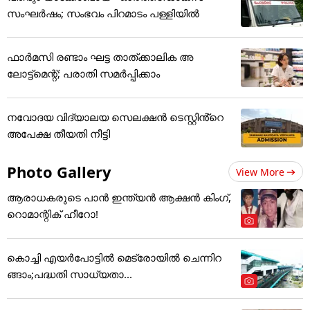
സംഘർഷം; സംഭവം പിറമാടം പള്ളിയിൽ
ഫാർമസി രണ്ടാം ഘട്ട താത്ക്കാലിക അ
ലോട്ട്മെന്റ്; പരാതി സമർപ്പിക്കാം
നവോദയ വിദ്യാലയ സെലക്ഷൻ ടെസ്റ്റിൻ്റെ
അപേക്ഷ തീയതി നീട്ടി
Photo Gallery
View More
ആരാധകരുടെ പാൻ ഇന്ത്യൻ ആക്ഷൻ കിംഗ്,
റൊമാന്റിക് ഹീറോ!
കൊച്ചി എയര്‍പോട്ടില്‍ മെട്രോയില്‍ ചെന്നിറ
ങ്ങാം;പദ്ധതി സാധ്യതാ...