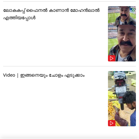
ലോകകപ്പ് ഫൈനൽ കാണാൻ മോഹൻലാൽ
എത്തിയപ്പോൾ
Video | ഇങ്ങനെയും ചോളം എടുക്കാം