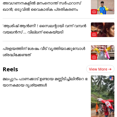
അവഗണനകളില്‍ മനംനൊന്ത് സര്‍ഫറാസ്
ഖാന്‍; ഒടുവില്‍ വൈകാരിക പ്രതികരണം
'ആശിഷ് ആൻണി' ! സൈലന്റായി വന്ന് വമ്പൻ
വയലൻസ് ... വില്ലന് കൈയ്യടി
പ്രളയത്തിന് ശേഷം വീട് വൃത്തിയാക്കുമ്പോൾ
ശ്രദ്ധിക്കേണ്ടത്
Reels
View More
മലപ്പുറം പാണക്കാട് ഉണ്ടായ മണ്ണിടിച്ചിലിൻ്റെ ഭ
യാനകമായ ദൃശ്യങ്ങൾ