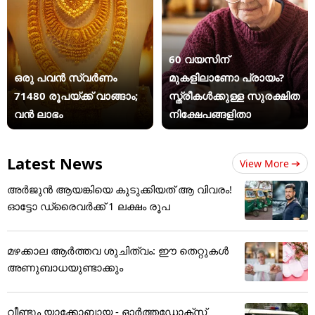
60 വയസിന്
ഒരു പവൻ സ്വർണം
മുകളിലാണോ പ്രായം?
71480 രൂപയ്ക്ക് വാങ്ങാം;
സ്ത്രീകള്‍ക്കുള്ള സുരക്ഷിത
വൻ ലാഭം
നിക്ഷേപങ്ങളിതാ
Latest News
View More
അർജുൻ ആയങ്കിയെ കുടുക്കിയത് ആ വിവരം!
ഓട്ടോ ഡ്രൈവർക്ക് 1 ലക്ഷം രൂപ
മഴക്കാല ആർത്തവ ശുചിത്വം: ഈ തെറ്റുകൾ
അണുബാധയുണ്ടാക്കും
വീണ്ടും യാക്കോബായ - ഓർത്തഡോക്സ്