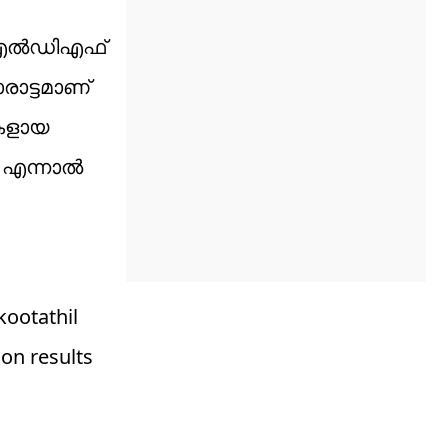
്. എൽഡിഎഫ്
ാട്ടമാണ്
ടകളായ
. എന്നാൽ
kootathil
on results