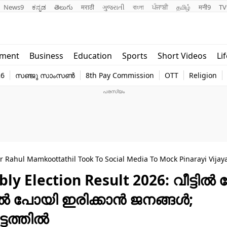
News9
ಕನ್ನಡ
తెలుగు
मराठी
ગુજરાતી
বাংলা
ਪੰਜਾਬੀ
தமிழ்
मनी9
TV
Lifestyle
Religion
nment
Business
Education
Sports
Short Videos
Li
world
Web Stor
26
സഞ്ജു സാംസൺ
8th Pay Commission
OTT
Religion
Technology
Photo
Rahul Mamkoottathil Took To Social Media To Mock Pinarayi Vija
ly Election Result 2026: വീട്ടി
ിൽ പോയി ഇരിക്കാൻ ജനങ്ങൾ;
്ടത്തിൽ