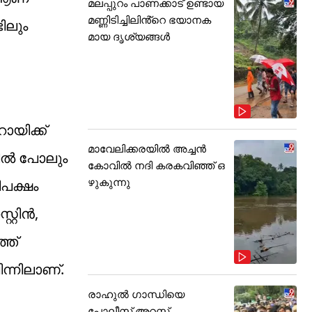
മലപ്പുറം പാണക്കാട് ഉണ്ടായ
മണ്ണിടിച്ചിലിൻ്റെ ഭയാനക
ിലും
മായ ദൃശ്യങ്ങൾ
യിക്ക്
മാവേലിക്കരയിൽ അച്ചൻ
്തിൽ പോലും
കോവിൽ നദി കരകവിഞ്ഞ് ഒ
ഴുകുന്നു
പക്ഷം
റിന്‍,
്ത്
ിന്നിലാണ്.
രാഹുൽ ഗാന്ധിയെ
പോലീസ് അറസ്റ്റ്