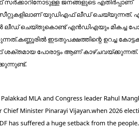
 സർക്കാറിനോടുള്ള ജനങ്ങളുടെ എതിർപ്പാണ്
6 സീറ്റുകളിലാണ് യുഡിഎഫ് ലീഡ് ചെയ്യുന്നത
ൽ ലീഡ് ചെയ്തുകൊണ്ട് എൻഡിഎയും മികച്ച പോര
്നത്.കണ്ണൂരിൽ ഇടതുപക്ഷത്തിന്റെ ഉറച്ച കോട്
ഫ് ശക്തമായ പോരാട്ടം ആണ് കാഴ്ചവയ്ക്കുന്നത്
ന്നുണ്ട്.
er Palakkad MLA and Congress leader Rahul Mang
Chief Minister Pinarayi Vijayan.when 2026 electi
LDF has suffered a huge setback from the people.