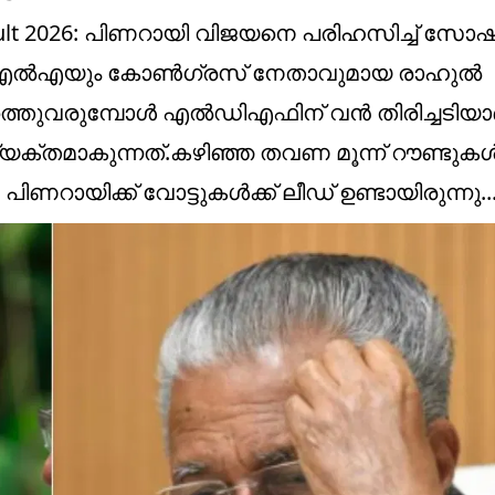
n Result 2026: പിണറായി വിജയനെ പരിഹസിച്ച് സ
് എംഎൽഎയും കോൺഗ്രസ് നേതാവുമായ രാഹുൽ
ം പുറത്തുവരുമ്പോൾ എൽഡിഎഫിന് വൻ തിരിച്ചടിയ
് വ്യക്തമാകുന്നത്.കഴിഞ്ഞ തവണ മൂന്ന് റൗണ്ടുക
റായിക്ക് വോട്ടുകൾക്ക് ലീഡ് ഉണ്ടായിരുന്നു...