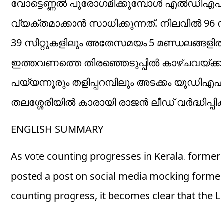
വോട്ടെണ്ണൽ പുരോഗമിക്കുമ്പോൾ എൽഡിഎഫ്
വ്യക്തമാക്കാൻ സാധിക്കുന്നത്. നിലവിൽ 9
39 സീറ്റുകളിലും അതേസമയം 5 മണ്ഡലങ്ങളി
ഇത്തവണത്തെ തിരഞ്ഞെടുപ്പിൽ കാഴ്ചവയ്ക്കുന
പയ്യന്നൂരും തളിപ്പറമ്പിലും അടക്കം യുഡിഎ
തലശ്ശേരിയിൽ കാരായി രാജൻ ലീഡ് വർദ്ധിപ്പിക്കു
ENGLISH SUMMARY
As vote counting progresses in Kerala, form
posted a post on social media mocking former 
counting progress, it becomes clear that the 