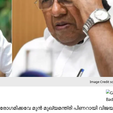
Image Credit s
ുരോഗമിക്കവേ മുൻ മുഖ്യമന്ത്രി പിണറായി വി