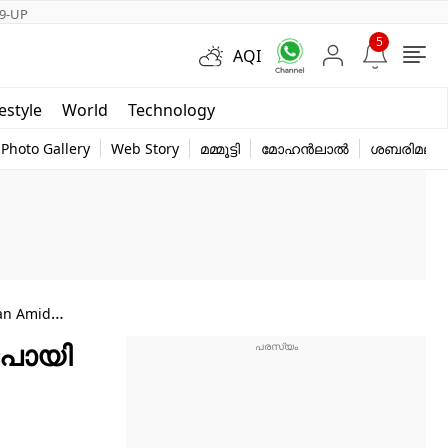
9-UP
5
AQI
Short Videos
festyle
World
Technology
y
Photo Gallery
Web Story
മമ്മൂട്ടി
മോഹൻലാൽ
ശബരിമല
yan Amid
ൽ പോയി