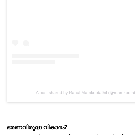
A post shared by Rahul Mamkootathil (@mamkootath
ഭരണവിരുദ്ധ വികാരം?