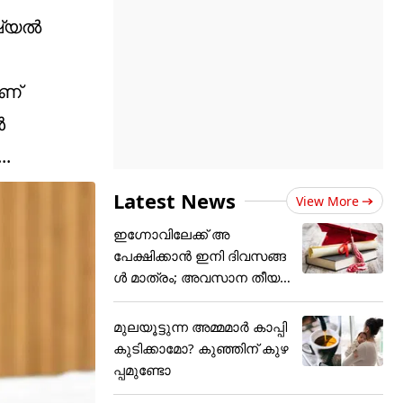
ോഷ്യൽ
ാണ്
ൾ
..
Latest News
View More
ഇഗ്നോവിലേക്ക് അ
പേക്ഷിക്കാൻ ഇനി ദിവസങ്ങ
ൾ മാത്രം; അവസാന തീയ
തി
മുലയൂട്ടുന്ന അമ്മമാർ കാപ്പി
കുടിക്കാമോ? കുഞ്ഞിന് കുഴ
പ്പമുണ്ടോ