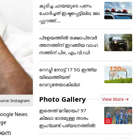
കുടിച്ച ചായയുടെ പണം
ചോദിച്ചത് ഇഷ്ടപ്പെട്ടില്ല; മല
പ്പുറത്ത്....
പ്രളയത്തിൽ രക്ഷാപ്രവർ
ത്തനത്തിന് ഇറങ്ങിയ വാഹ
നത്തിന് പിഴ, എം.വി.ഡി
റെഡ്മി നോട്ട് 17 5G ഇന്ത്യ
യിലെത്തിയത്
വെറുതേയാകില്ല!
Photo Gallery
View More
ource: Instagram
ഇതെന്ത് മറിമായം? 97
കിലോ ഭാരമുള്ള താരം
ഇംഗ്ലണ്ട് പര്യടനത്തില്‍!
ജയനെ