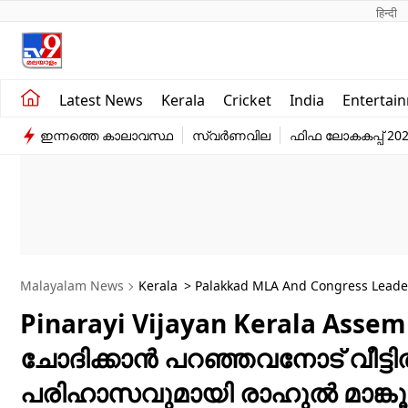
हिन्दी 
Kerala
Business
Latest News
Kerala
Cricket
India
Entertai
India
Education
ഇന്നത്തെ കാലാവസ്ഥ
സ്വർണവില
ഫിഫ ലോകകപ്പ് 20
Entertainment
Sports
Malayalam News
Kerala
> Palakkad MLA And Congress Leader 
Counting Progress
Pinarayi Vijayan Kerala Assemb
ചോദിക്കാൻ പറഞ്ഞവനോട് വീട്ട
പരിഹാസവുമായി രാഹുൽ മാങ്കൂട