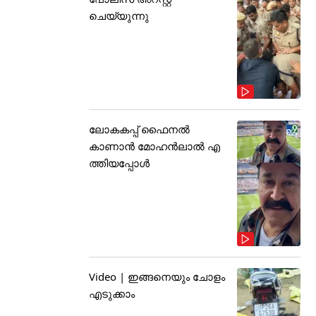
ചെയ്യുന്നു
ലോകകപ്പ് ഫൈനൽ
കാണാൻ മോഹൻലാൽ എ
ത്തിയപ്പോൾ
Video | ഇങ്ങനെയും ചോളം
എടുക്കാം