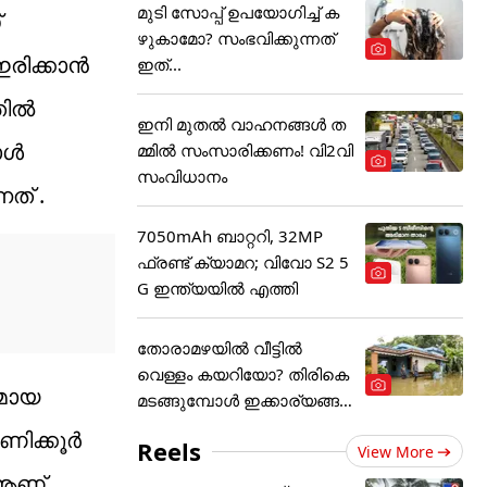
മുടി സോപ്പ് ഉപയോഗിച്ച് ക
്
ഴുകാമോ? സംഭവിക്കുന്നത്
ഇരിക്കാൻ
ഇത്...
തിൽ
ഇനി മുതൽ വാഹനങ്ങൾ ത
ോൾ
മ്മിൽ സംസാരിക്കണം! വി2വി
സംവിധാനം
ത് .
7050mAh ബാറ്ററി, 32MP
ഫ്രണ്ട് ക്യാമറ; വിവോ S2 5
G ഇന്ത്യയിൽ എത്തി
തോരാമഴയിൽ വീട്ടിൽ
വെള്ളം കയറിയോ? തിരികെ
തമായ
മടങ്ങുമ്പോൾ ഇക്കാര്യങ്ങ
ൾ
ണിക്കൂർ
Reels
View More
 ആണ്