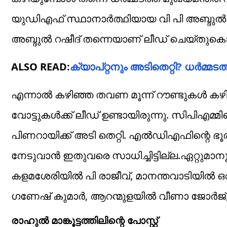
യുഡിഎഫ് സ്ഥാനാർത്ഥിയായ വി പി അബ്ദുൽ റഷീ
അബ്ദുൽ റഷീദ് തന്നെയാണ് ലീഡ് ചെയ്തുകൊണ്ട
ALSO READ:
ക്യാപ്റ്റനും അടിതെറ്റി? ധര്‍മ്മടത
എന്നാൽ കഴിഞ്ഞ തവണ മൂന്ന് റൗണ്ടുകൾ കഴി
വോട്ടുകൾക്ക് ലീഡ് ഉണ്ടായിരുന്നു. സിപിഎമ്
പിണറായിക്ക് അടി തെറ്റി. എൽഡിഎഫിന്റെ ഭൂ
നേടുവാൻ ഇതുവരെ സാധിച്ചിട്ടില്ല.ഏറ്റുമാനൂരി
കളമശേരിയില്‍ പി രാജീവ്, മാനന്തവാടിയില്‍ ഒആ
ഗണേഷ് കുമാര്‍, ആറന്മുളയില്‍ വീണാ ജോര്‍ജ്, 
രാഹുൽ മാങ്കൂട്ടത്തിലിന്റെ പോസ്റ്റ്