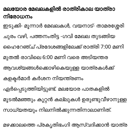
മലയോര മേഖലകളിൽ രാത്രികാല യാത്രാ
നിരോധനം
ഇടുക്കി- മൂന്നാർ മേഖലകൾ, വയനാട്- താമരശ്ശേരി
ചുരം വഴി, പത്തനംതിട്ട -ഗവി മേഖല തുടങ്ങിയ
ഹൈറേഞ്ച് പ്രദേശങ്ങളിലേക്ക് രാത്രി 7:00 മണി
മുതൽ രാവിലെ 6:00 മണി വരെ അടിയന്തര
ആവശ്യങ്ങൾക്കൊഴികെയുള്ള യാത്രകൾക്ക്
കളക്ടർമാർ കർശന നിയന്ത്രണം
ഏർപ്പെടുത്തിയിട്ടുണ്ട്. മലയോര പാതകളിൽ
മൂടൽമഞ്ഞും കൂറ്റൻ കല്ലുകൾ ഉരുണ്ടുവീഴാനുള്ള
സാധ്യതയും നിലനിൽക്കുന്നതിനാലാണിത്.
മഴക്കാലത്തെ പ്രകൃതിഭംഗി ആസ്വദിക്കാൻ യാത്ര