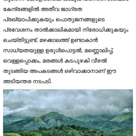
Technology
കേന്ദ്രങ്ങളിൽ അതീവ ജാഗ്രത
Religion
പ്രഖ്യാപിക്കുകയും പൊതുജനങ്ങളുടെ
പ്രവേശനം താൽക്കാലികമായി നിരോധിക്കുകയും
Web Story
ചെയ്തിട്ടുണ്ട്. മഴക്കാലത്ത് ഉണ്ടാകാൻ
Photo
സാധ്യതയുള്ള ഉരുൾപൊട്ടൽ, മണ്ണൊലിപ്പ്,
Short Videos
വെള്ളപ്പൊക്കം, മരങ്ങൾ കടപുഴകി വീഴൽ
തുടങ്ങിയ അപകടങ്ങൾ ഒഴിവാക്കാനാണ് ഈ
അടിയന്തര നടപടി.