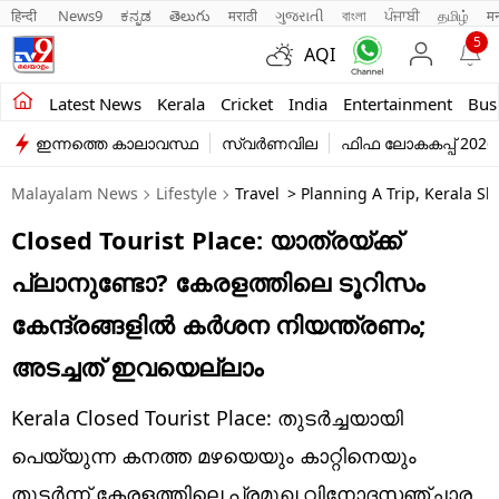
हिन्दी 
News9
ಕನ್ನಡ
తెలుగు
मराठी
ગુજરાતી
বাংলা
ਪੰਜਾਬੀ
தமிழ்
म
5
AQI
Kerala
Latest News
Kerala
Cricket
India
Entertainment
Bus
ഇന്നത്തെ കാലാവസ്ഥ
സ്വർണവില
ഫിഫ ലോകകപ്പ് 2026
India
Malayalam News
Lifestyle
Travel
> Planning A Trip, Kerala Sh
Entertainment
Closed Tourist Place: യാത്രയ്ക്ക്
Business
പ്ലാനുണ്ടോ? കേരളത്തിലെ ടൂറിസം
Education
കേന്ദ്രങ്ങളിൽ കർശന നിയന്ത്രണം;
Sports
അടച്ചത് ഇവയെല്ലാം
Lifestyle
Kerala Closed Tourist Place: തുടർച്ചയായി
world
പെയ്യുന്ന കനത്ത മഴയെയും കാറ്റിനെയും
തുടർന്ന് കേരളത്തിലെ പ്രമുഖ വിനോദസഞ്ചാര