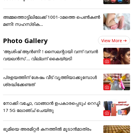
അമ്മത്തൊട്ടിലിലേക്ക് 1001-ാമത്തെ പെൺകൺ
മണി! സഹസ്രിക...
Photo Gallery
View More
'ആശിഷ് ആൻണി' ! സൈലന്റായി വന്ന് വമ്പൻ
വയലൻസ് ... വില്ലന് കൈയ്യടി
പ്രളയത്തിന് ശേഷം വീട് വൃത്തിയാക്കുമ്പോൾ
ശ്രദ്ധിക്കേണ്ടത്
നോക്കി വച്ചോ, വാങ്ങാൻ ഉപകാരപ്പെടും! റെഡ്മി
17 5G ലോഞ്ച് ചെയ്തു
ഭൂമിയെ അരമിറ്റർ കനത്തിൽ മൂടാൻമാത്രം