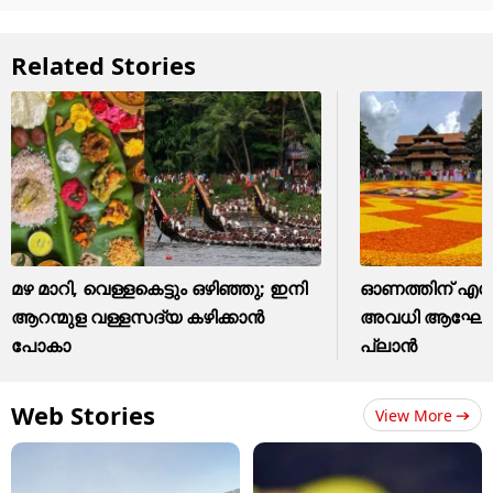
Related Stories
മഴ മാറി, വെള്ളകെട്ടും ഒഴിഞ്ഞു; ഇനി
ഓണത്തിന് എങ്
ആറന്മുള വള്ളസദ്യ കഴിക്കാൻ
അവധി ആഘോഷിക്കാ
പോകാ
പ്ലാൻ
Web Stories
View More