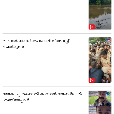
രാഹുൽ ഗാന്ധിയെ പോലീസ് അറസ്റ്റ്
ചെയ്യുന്നു
ലോകകപ്പ് ഫൈനൽ കാണാൻ മോഹൻലാൽ
എത്തിയപ്പോൾ