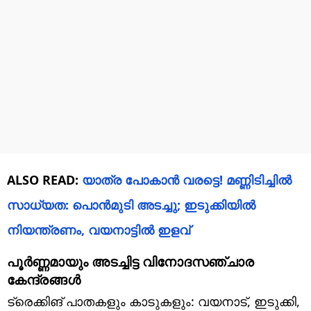
ALSO READ:
യാത്ര പോകാൻ വരട്ടെ! മണ്ണിടിച്ചിൽ
സാധ്യത: പൊൻമുടി അ‌ടച്ചു; ഇടുക്കിയിൽ
നിയന്ത്രണം, വയനാട്ടിൽ ഇളവ്
പൂർണ്ണമായും അടച്ചിട്ട വിനോദസഞ്ചാര
കേന്ദ്രങ്ങൾ
ട്രെക്കിങ് പാതകളും കാടുകളും: വയനാട്, ഇടുക്കി,