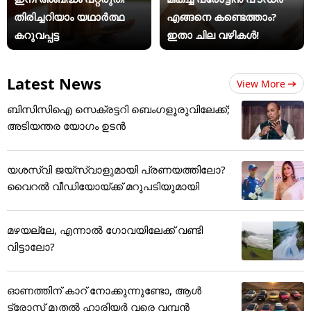
തിരിച്ചറിയാം യഥാര്‍ത്ഥ
എങ്ങനെ കണ്ടെത്താം?
കറുവപ്പട്ട
ഇതാ ചില വഴികൾ!
Latest News
View More
ബിസിസിഐ സെക്രട്ടറി ബെംഗളൂരുവിലേക്ക്;
അടിയന്തര യോഗം ഉടന്‍
യശസ്വി ജയ്‌സ്വാളുമായി പ്രണയത്തിലോ?
വൈറൽ വീഡിയോയ്ക്ക് മറുപടിയുമായി
മഴയല്ലേ, എന്നാൽ ഗോവയിലേക്ക് വണ്ടി
വിട്ടാലോ?
ഓണത്തിന് കാറ് നോക്കുന്നുണ്ടോ, ആൾ
ട്രോസ് മുതൽ ഹാരിയർ വരെ വമ്പൻ