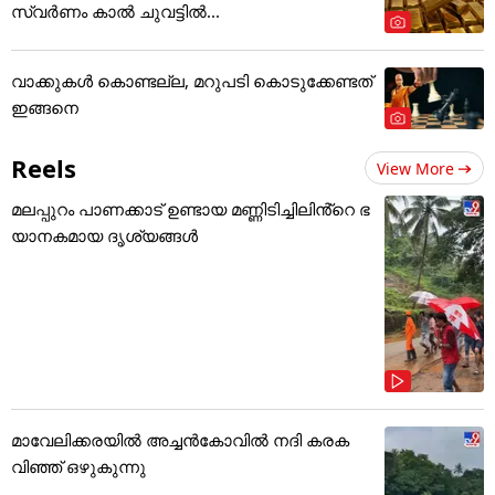
സ്വർണം കാൽ ചുവട്ടിൽ...
വാക്കുകൾ കൊണ്ടല്ല, മറുപടി കൊടുക്കേണ്ടത്
ഇങ്ങനെ
Reels
View More
മലപ്പുറം പാണക്കാട് ഉണ്ടായ മണ്ണിടിച്ചിലിൻ്റെ ഭ
യാനകമായ ദൃശ്യങ്ങൾ
മാവേലിക്കരയിൽ അച്ചൻകോവിൽ നദി കരക
വിഞ്ഞ് ഒഴുകുന്നു