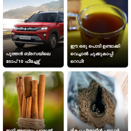
ഈ ഒരു പൊടി ഉണ്ടാക്കി
പുത്തൻ ബ്രസയിലെ
വെച്ചാൽ ചുക്കുകാപ്പി
ടോപ് 10 ഫീച്ചേഴ്സ്
റെഡി!
ഇനി അബദ്ധം പറ്റരുത്!
മികച്ച പ്രോട്ടീൻ പൗഡർ