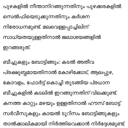
പുഴകളിൽ നീന്താനിറങ്ങുന്നതിനും പുഴക്കരകളിൽ
സെൽഫിയെടുക്കുന്നതിനും കർശന
നിരോധനമുണ്ട്. മലവെള്ളപ്പാച്ചിലിന്
സാധ്യതയുള്ളതിനാൽ ജലാശയങ്ങളിൽ
ഇറങ്ങരുത്.
ബീച്ചുകളും ബോട്ടിങ്ങും: കടൽ അതീവ
പ്രക്ഷുബ്ധമായതിനാൽ കോഴിക്കോട്, ആലപ്പുഴ,
കോവളം, ഫോർട്ട് കൊച്ചി തുടങ്ങിയ പ്രധാന
ബീച്ചുകളിൽ കടലിൽ ഇറങ്ങുന്നതിന് വിലക്കുണ്ട്.
കനത്ത കാറ്റും മഴയും ഉള്ളതിനാൽ ഹൗസ് ബോട്ട്
സർവീസുകളും കായൽ ടൂറിസം ബോട്ടിങ്ങുകളും
താൽക്കാലികമായി നിർത്തിവെക്കാൻ നിർദ്ദേശമുണ്ട്.