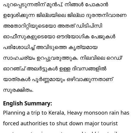
പുറപ്പെടുന്നതിന് മുൻപ്, നിങ്ങൾ പോകാൻ
ഉദ്ദേശിക്കുന്ന ജില്ലയിലെ ജില്ലാ ദുരന്തനിവാരണ
അതോറിറ്റിയുടെയോ അതത് ഡിടിപിസി
ഓഫീസുകളുടെയോ ഔദ്യോഗിക പേജുകൾ
പരിശോധിച്ച് അവിടുത്തെ കൃത്യമായ
സാഹചര്യം ഉറപ്പുവരുത്തുക. നിലവിലെ റെഡ്/
ഓറഞ്ച് അലർട്ടുകൾ ഉള്ള ദിവസങ്ങളിൽ
യാത്രകൾ പൂർണ്ണമായും ഒഴിവാക്കുന്നതാണ്
സുരക്ഷിതം.
English Summary:
Planning a trip to Kerala, Heavy monsoon rain has
forced authorities to shut down major tourist