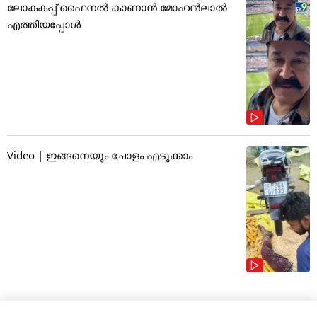
ലോകകപ്പ് ഫൈനൽ കാണാൻ മോഹൻലാൽ
എത്തിയപ്പോൾ
Video | ഇങ്ങനെയും ചോളം എടുക്കാം