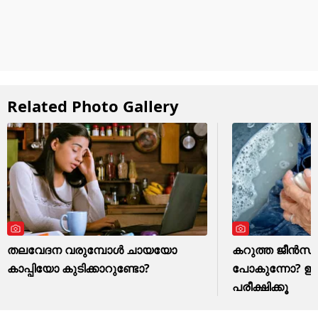
Related Photo Gallery
തലവേദന വരുമ്പോൾ ചായയോ
കറുത്ത ജീൻസ് മ
കാപ്പിയോ കുടിക്കാറുണ്ടോ?
പോകുന്നോ? ഈ ഒര
പരീക്ഷിക്കൂ