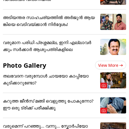
അടിയന്തര സാഹചര്യത്തിൽ അർജുൻ ആയ
ങ്കിയെ വെടിവയ്ക്കാൻ നിർദ്ദേശം!
വരുമാന പരിധി പ്രശ്നമല്ല, ഇനി എല്ലാവർ
ക്കും സർക്കാർ ആശുപത്രികളിലെ
Photo Gallery
View More
തലവേദന വരുമ്പോൾ ചായയോ കാപ്പിയോ
കുടിക്കാറുണ്ടോ?
കറുത്ത ജീൻസ് മങ്ങി വെളുത്തു പോകുന്നോ?
ഈ ഒരു ട്രിക്ക് പരീക്ഷിക്കൂ
വരുമെന്ന് പറഞ്ഞു... വന്നു... സ്കോർപിയോ