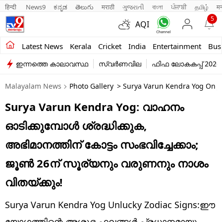
हिन्दी 
News9
ಕನ್ನಡ
తెలుగు
मराठी
ગુજરાતી
বাংলা
ਪੰਜਾਬੀ
தமிழ்
म
5
AQI
Kerala
Latest News
Kerala
Cricket
India
Entertainment
Bus
ഇന്നത്തെ കാലാവസ്ഥ
സ്വർണവില
ഫിഫ ലോകകപ്പ് 2026
India
Malayalam News
Photo Gallery
> Surya Varun Kendra Yog On Ju
Entertainment
Surya Varun Kendra Yog: വാഹനം
Business
ഓടിക്കുമ്പോൾ ശ്രദ്ധിക്കുക,
Education
അഭിമാനത്തിന് കോട്ടം സംഭവിച്ചേക്കാം;
Sports
ജൂൺ 26ന് സൂര്യനും വരുണനും നാശം
Lifestyle
വിതയ്ക്കും!
world
Surya Varun Kendra Yog Unlucky Zodiac Signs:ഈ
യോഗത്തിന്റെ അശുഭ ഫലങ്ങൾ പ്രധാനമായും