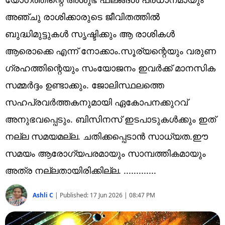
Technology
അഞ്ചു രാശിക്കാരുടെ ജീവിതത്തിൽ
Religion
ബുദ്ധിമുട്ടുകൾ സൃഷ്ടിക്കും ആ രാശികൾ
Web Story
ആരൊക്കെ എന്ന് നോക്കാം.സൂര്യന്റെയും വരുണ
ഗ്രഹത്തിന്റെയും സംയോജനം ഇവർക്ക് മാനസിക
Photo
സമ്മർദ്ദം ഉണ്ടാക്കും. ജോലിസ്ഥലത്തെ
Short Videos
സഹപ്രവർത്തകനുമായി ഏകോപനക്കുറവ്
അനുഭവപ്പെടും. ബിസിനസ് ഇടപാടുകൾക്കും ഇത്
നല്ല സമയമല്ല. ചതിക്കപ്പെടാൻ സാധ്യത.ഈ
സമയം ആരോഗ്യപരമായും സാമ്പത്തികമായും
അത്ര നല്ലതായിരിക്കില്ല. .............
Ashli C
|
Published:
17 Jun 2026 | 08:47 PM