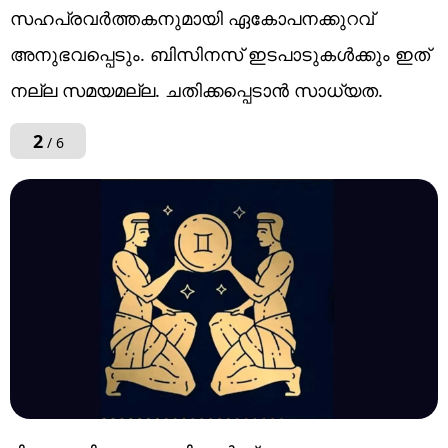
സഹപ്രവർത്തകനുമായി ഏകോപനക്കുറവ്
അനുഭവപ്പെടും. ബിസിനസ് ഇടപാടുകൾക്കും ഇത്
നല്ല സമയമല്ല. ചതിക്കപ്പെടാൻ സാധ്യത.
2
/ 6