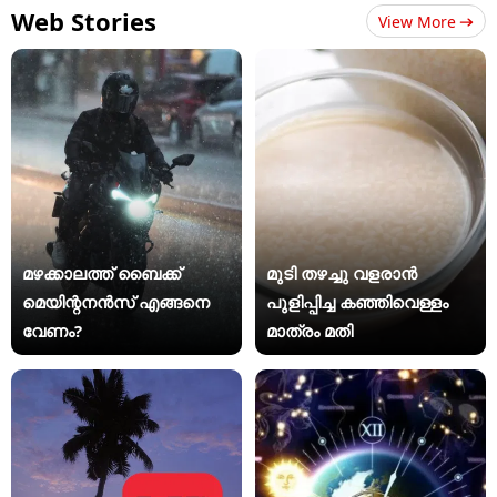
Web Stories
View More
മഴക്കാലത്ത് ബൈക്ക്
മുടി തഴച്ചു വളരാൻ
മെയിന്റനൻസ് എങ്ങനെ
പുളിപ്പിച്ച കഞ്ഞിവെള്ളം
വേണം?
മാത്രം മതി