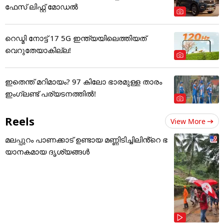
ഫേസ് ലിഫ്റ്റ് മോഡൽ
റെഡ്മി നോട്ട് 17 5G ഇന്ത്യയിലെത്തിയത്
വെറുതേയാകില്ല!
ഇതെന്ത് മറിമായം? 97 കിലോ ഭാരമുള്ള താരം
ഇംഗ്ലണ്ട് പര്യടനത്തില്‍!
Reels
View More
മലപ്പുറം പാണക്കാട് ഉണ്ടായ മണ്ണിടിച്ചിലിൻ്റെ ഭ
യാനകമായ ദൃശ്യങ്ങൾ