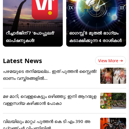
റീച്ചാർജിന് 7 ‘പോപ്പുലർ’
ഓഗസ്റ്റ് 8 മുതൽ ഭാഗ്യം
ഓപ്ഷനുകൾ!
കടാക്ഷിക്കുന്ന 4 രാശികൾ
Latest News
View More
പഴമയുടെ തനിമയല്ല.. ഇത് പുത്തൻ സ്റ്റൈൽ!
ഓണം വസ്ത്രങ്ങളിൽ...
മഴ മാറി, വെള്ളകെട്ടും ഒഴിഞ്ഞു; ഇനി ആറന്മുള
വള്ളസദ്യ കഴിക്കാൻ പോകാ
വിലയിലും മാറ്റം! പുത്തൻ കെ ടി എം 390 അ
ഡ്വഞ്ചർ വിപണിയിൽ