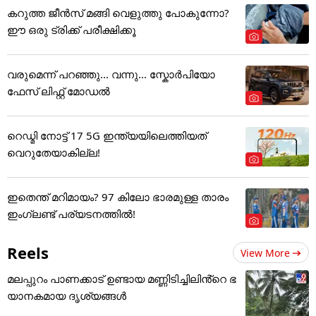
കറുത്ത ജീൻസ് മങ്ങി വെളുത്തു പോകുന്നോ?
ഈ ഒരു ട്രിക്ക് പരീക്ഷിക്കൂ
വരുമെന്ന് പറഞ്ഞു... വന്നു... സ്കോർപിയോ
ഫേസ് ലിഫ്റ്റ് മോഡൽ
റെഡ്മി നോട്ട് 17 5G ഇന്ത്യയിലെത്തിയത്
വെറുതേയാകില്ല!
ഇതെന്ത് മറിമായം? 97 കിലോ ഭാരമുള്ള താരം
ഇംഗ്ലണ്ട് പര്യടനത്തില്‍!
Reels
View More
മലപ്പുറം പാണക്കാട് ഉണ്ടായ മണ്ണിടിച്ചിലിൻ്റെ ഭ
യാനകമായ ദൃശ്യങ്ങൾ