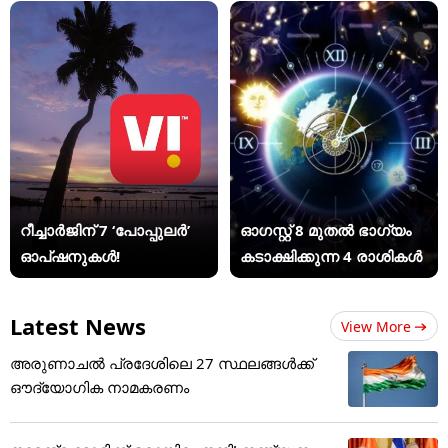
റീച്ചാർജിന് 7 ‘പോപ്പുലർ’
ഓഗസ്റ്റ് 8 മുതൽ ഭാഗ്യം
ഓപ്ഷനുകൾ!
കടാക്ഷിക്കുന്ന 4 രാശികൾ
Latest News
View More
അരുണാചൽ പ്രദേശിലെ 27 സ്ഥലങ്ങൾക്ക്
ഔദ്യോഗിക നാമകരണം