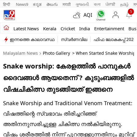
हिन्दी 
News9
ಕನ್ನಡ
తెలుగు
मराठी
ગુજરાતી
বাংলা
ਪੰਜਾਬੀ
தமிழ்
म
5
AQI
Kerala
Latest News
Kerala
Cricket
India
Entertainment
Bus
ഇന്നത്തെ കാലാവസ്ഥ
സ്വർണവില
ഫിഫ ലോകകപ്പ് 2026
India
Malayalam News
Photo Gallery
> When Started Snake Worship 
Entertainment
Snake worship: കേരളത്തിൽ പാമ്പുകൾ
Business
ദൈവങ്ങൾ ആയതെന്ന് ? കുടുംബങ്ങളിൽ
Education
വിഷചികിത്സ തുടങ്ങിയത് ഇങ്ങനെ
Sports
Snake Worship and Traditional Venom Treatment:
Lifestyle
വിഷത്തിന്റെ സ്വഭാവം തിരിച്ചറിഞ്ഞ്
അതിനനുസരിച്ചുള്ള ചികിത്സ നൽകിയിരുന്നു.
world
വിഷം ശരീരത്തിൽ നിന്ന് പുറന്തള്ളുന്നതിനും മുറിവ്