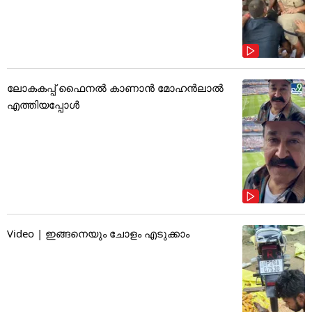
ലോകകപ്പ് ഫൈനൽ കാണാൻ മോഹൻലാൽ
എത്തിയപ്പോൾ
Video | ഇങ്ങനെയും ചോളം എടുക്കാം