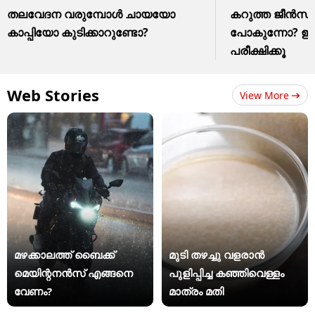
തലവേദന വരുമ്പോൾ ചായയോ
കറുത്ത ജീൻസ് മ
കാപ്പിയോ കുടിക്കാറുണ്ടോ?
പോകുന്നോ? ഈ ഒര
പരീക്ഷിക്കൂ
Web Stories
View More
മഴക്കാലത്ത് ബൈക്ക്
മുടി തഴച്ചു വളരാൻ
മെയിന്റനൻസ് എങ്ങനെ
പുളിപ്പിച്ച കഞ്ഞിവെള്ളം
വേണം?
മാത്രം മതി