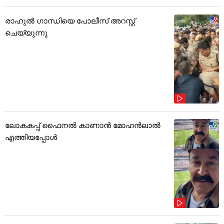
രാഹുൽ ഗാന്ധിയെ പോലീസ് അറസ്റ്റ്
ചെയ്യുന്നു
ലോകകപ്പ് ഫൈനൽ കാണാൻ മോഹൻലാൽ
എത്തിയപ്പോൾ