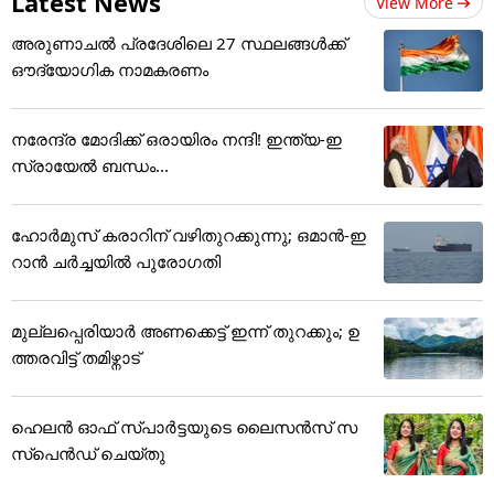
Latest News
View More
അരുണാചൽ പ്രദേശിലെ 27 സ്ഥലങ്ങൾക്ക്
ഔദ്യോഗിക നാമകരണം
നരേന്ദ്ര മോദിക്ക് ഒരായിരം നന്ദി! ഇന്ത്യ-ഇ
സ്രായേല്‍ ബന്ധം...
ഹോർമുസ് കരാറിന് വഴിതുറക്കുന്നു; ഒമാൻ-ഇ
റാൻ ചർച്ചയിൽ പുരോഗതി
മുല്ലപ്പെരിയാർ അണക്കെട്ട് ഇന്ന് തുറക്കും; ഉ
ത്തരവിട്ട് തമിഴ്നാട്
ഹെലന്‍ ഓഫ് സ്പാര്‍ട്ടയുടെ ലൈസന്‍സ് സ
സ്‌പെന്‍ഡ് ചെയ്തു