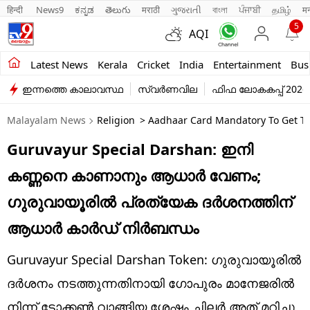
हिन्दी 
News9
ಕನ್ನಡ
తెలుగు
मराठी
ગુજરાતી
বাংলা
ਪੰਜਾਬੀ
தமிழ்
म
5
AQI
Kerala
Latest News
Kerala
Cricket
India
Entertainment
Bus
ഇന്നത്തെ കാലാവസ്ഥ
സ്വർണവില
ഫിഫ ലോകകപ്പ് 2026
India
Malayalam News
Religion
> Aadhaar Card Mandatory To Get To
Entertainment
Guruvayur Special Darshan: ഇനി
Business
കണ്ണനെ കാണാനും ആധാർ വേണം;
Education
ഗുരുവായൂരിൽ പ്രത്യേക ദർശനത്തിന്
Sports
ആധാർ കാർഡ് നിർബന്ധം
Lifestyle
Guruvayur Special Darshan Token: ഗുരുവായൂരിൽ
world
ദർശനം നടത്തുന്നതിനായി ഗോപുരം മാനേജരിൽ
നിന്ന് ടോക്കൺ വാങ്ങിയ ശേഷം ചിലർ അത് മറിച്ചു