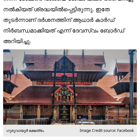
Technology
നൽകിയത് ശ്രദ്ധയിൽപ്പെട്ടിരുന്നു. ഇതേ
Religion
തുടർന്നാണ് ദർശനത്തിന് ആധാർ കാർഡ്
നിർബന്ധമാക്കിയത് എന്ന് ദേവസ്വം ബോർഡ്
Web Story
അറിയിച്ചു.
Photo
Short Videos
ഗുരുവായൂർ ക്ഷേത്രം
Image Credit source: Facebook