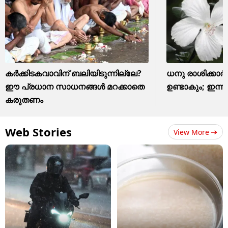
കർക്കിടകവാവിന് ബലിയിടുന്നില്ലേ?
ധനു രാശിക്കാർക
ഈ പ്രധാന സാധനങ്ങൾ മറക്കാതെ
ഉണ്ടാകും; ഇന്
കരുതണം
Web Stories
View More