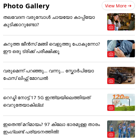
Photo Gallery
View More
തലവേദന വരുമ്പോൾ ചായയോ കാപ്പിയോ
കുടിക്കാറുണ്ടോ?
കറുത്ത ജീൻസ് മങ്ങി വെളുത്തു പോകുന്നോ?
ഈ ഒരു ട്രിക്ക് പരീക്ഷിക്കൂ
വരുമെന്ന് പറഞ്ഞു... വന്നു... സ്കോർപിയോ
ഫേസ് ലിഫ്റ്റ് മോഡൽ
റെഡ്മി നോട്ട് 17 5G ഇന്ത്യയിലെത്തിയത്
വെറുതേയാകില്ല!
ഇതെന്ത് മറിമായം? 97 കിലോ ഭാരമുള്ള താരം
ഇംഗ്ലണ്ട് പര്യടനത്തില്‍!