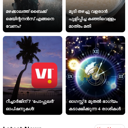
മഴക്കാലത്ത് ബൈക്ക്
മുടി തഴച്ചു വളരാൻ
മെയിന്റനൻസ് എങ്ങനെ
പുളിപ്പിച്ച കഞ്ഞിവെള്ളം
വേണം?
മാത്രം മതി
റീച്ചാർജിന് 7 ‘പോപ്പുലർ’
ഓഗസ്റ്റ് 8 മുതൽ ഭാഗ്യം
ഓപ്ഷനുകൾ!
കടാക്ഷിക്കുന്ന 4 രാശികൾ