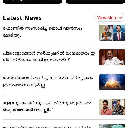
Latest News
View More
ഫോണില്‍ സംസാരിച്ച് ജെഡി വാന്‍സും
മോദിയും
പ്രോട്ടോക്കോൾ സർക്കുലറിൽ വന്ദേമാതരം ഇ
ല്ല, നിർദേശം ദേശീയഗാനത്തിന്
മാനസികമായി തളർച്ച, നിരാശ ബാധിച്ചേക്കാം!
ഇന്നത്തെ സമ്പൂർണ്ണ...
കള്ളനും പോലീസും കളി തീര്‍ന്നു;ഒടുക്കം അ
ര്‍ജുന്‍ ആയങ്കി അറസ്റ്റില്
ഡോൾഫിൻ പോയാലും മഴ തുടരും, 4 ജില്ല