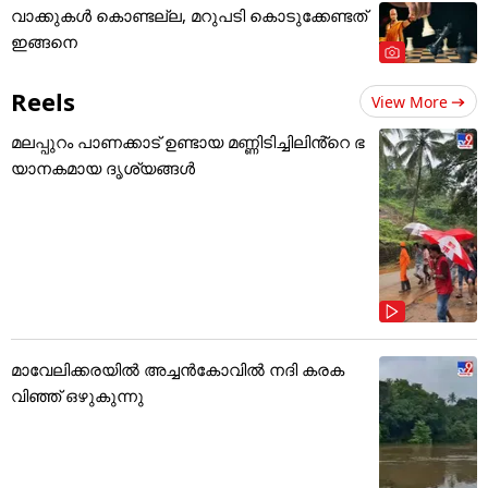
വാക്കുകൾ കൊണ്ടല്ല, മറുപടി കൊടുക്കേണ്ടത്
ഇങ്ങനെ
Reels
View More
മലപ്പുറം പാണക്കാട് ഉണ്ടായ മണ്ണിടിച്ചിലിൻ്റെ ഭ
യാനകമായ ദൃശ്യങ്ങൾ
മാവേലിക്കരയിൽ അച്ചൻകോവിൽ നദി കരക
വിഞ്ഞ് ഒഴുകുന്നു