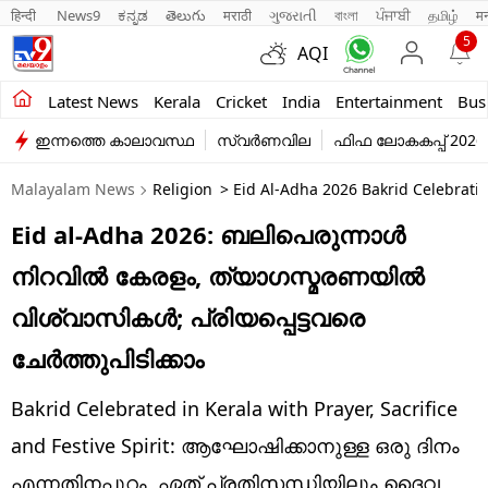
हिन्दी 
News9
ಕನ್ನಡ
తెలుగు
मराठी
ગુજરાતી
বাংলা
ਪੰਜਾਬੀ
தமிழ்
म
5
AQI
Kerala
Latest News
Kerala
Cricket
India
Entertainment
Bus
ഇന്നത്തെ കാലാവസ്ഥ
സ്വർണവില
ഫിഫ ലോകകപ്പ് 2026
India
Malayalam News
Religion
> Eid Al-Adha 2026 Bakrid Celebrati
Entertainment
Eid al-Adha 2026: ബലിപെരുന്നാള്‍
Business
നിറവില്‍ കേരളം, ത്യാഗസ്മരണയില്‍
Education
വിശ്വാസികള്‍; പ്രിയപ്പെട്ടവരെ
Sports
ചേര്‍ത്തുപിടിക്കാം
Lifestyle
Bakrid Celebrated in Kerala with Prayer, Sacrifice
world
and Festive Spirit: ആഘോഷിക്കാനുള്ള ഒരു ദിനം
എന്നതിനപ്പുറം, ഏത് പ്രതിസന്ധിയിലും ദൈവ