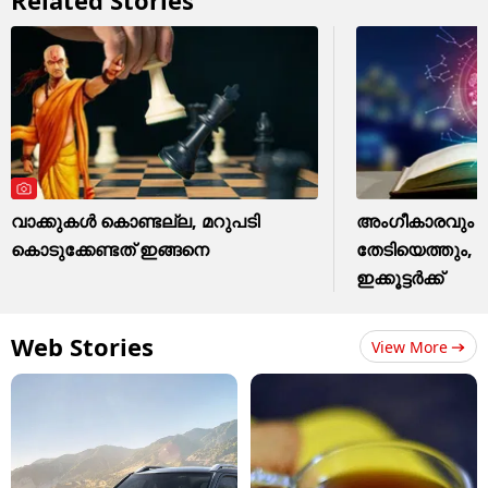
വാക്കുകൾ കൊണ്ടല്ല, മറുപടി
അംഗീകാരവും നേ
കൊടുക്കേണ്ടത് ഇങ്ങനെ
തേടിയെത്തും, 
ഇക്കൂട്ടർക്ക്
Web Stories
View More