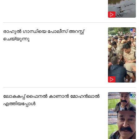
രാഹുൽ ഗാന്ധിയെ പോലീസ് അറസ്റ്റ്
ചെയ്യുന്നു
ലോകകപ്പ് ഫൈനൽ കാണാൻ മോഹൻലാൽ
എത്തിയപ്പോൾ