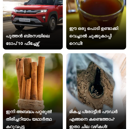
ഈ ഒരു പൊടി ഉണ്ടാക്കി
പുത്തൻ ബ്രസയിലെ
വെച്ചാൽ ചുക്കുകാപ്പി
ടോപ് 10 ഫീച്ചേഴ്സ്
റെഡി!
ഇനി അബദ്ധം പറ്റരുത്!
മികച്ച പ്രോട്ടീൻ പൗഡർ
തിരിച്ചറിയാം യഥാര്‍ത്ഥ
എങ്ങനെ കണ്ടെത്താം?
കറുവപ്പട്ട
ഇതാ ചില വഴികൾ!