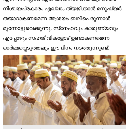
Technology
നിശ്ചയപ്രകാരം എല്ലാം ത്യജിക്കാന്‍ മനുഷ്യര്‍
Religion
തയാറാകണമെന്ന ആശയം ബലിപെരുന്നാള്‍
മുന്നോട്ടുവെക്കുന്നു. സ്‌നേഹവും കാരുണ്യവും
Web Story
എപ്പോഴും സഹജീവികളോട് ഉണ്ടാകണമെന്ന
Photo
ഓര്‍മ്മപ്പെടുത്തലും ഈ ദിനം നടത്തുന്നുണ്ട്.
Short Videos