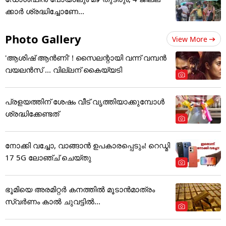
ക്കാർ ശ്രദ്ധിച്ചോണേ...
Photo Gallery
View More
'ആശിഷ് ആൻണി' ! സൈലന്റായി വന്ന് വമ്പൻ
വയലൻസ് ... വില്ലന് കൈയ്യടി
പ്രളയത്തിന് ശേഷം വീട് വൃത്തിയാക്കുമ്പോൾ
ശ്രദ്ധിക്കേണ്ടത്
നോക്കി വച്ചോ, വാങ്ങാൻ ഉപകാരപ്പെടും! റെഡ്മി
17 5G ലോഞ്ച് ചെയ്തു
ഭൂമിയെ അരമിറ്റർ കനത്തിൽ മൂടാൻമാത്രം
സ്വർണം കാൽ ചുവട്ടിൽ...