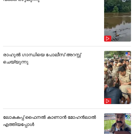
രാഹുൽ ഗാന്ധിയെ പോലീസ് അറസ്റ്റ്
ചെയ്യുന്നു
ലോകകപ്പ് ഫൈനൽ കാണാൻ മോഹൻലാൽ
എത്തിയപ്പോൾ