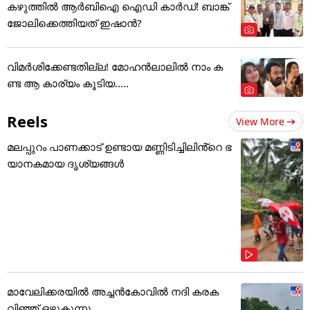
കഴുത്തില്‍ ആര്‍ബിഐ ഐഡി കാര്‍ഡ്! ബാങ്ക്
ജോലിക്കെത്തിയത് ഇഷാന്‍?
വിമർശിക്കേണ്ടതില്ല! മോഹൻലാലിൽ നാം ക
ണ്ട ആ കാര്യം കൂടിയ.....
Reels
View More
മലപ്പുറം പാണക്കാട് ഉണ്ടായ മണ്ണിടിച്ചിലിൻ്റെ ഭ
യാനകമായ ദൃശ്യങ്ങൾ
മാവേലിക്കരയിൽ അച്ചൻകോവിൽ നദി കരക
വിഞ്ഞ് ഒഴുകുന്നു