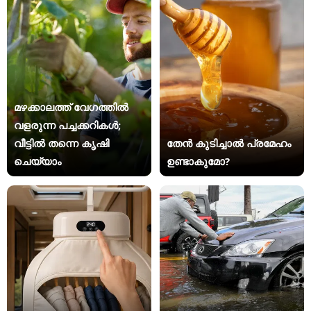
മഴക്കാലത്ത് വേഗത്തിൽ
വളരുന്ന പച്ചക്കറികൾ;
വീട്ടിൽ തന്നെ കൃഷി
തേൻ കുടിച്ചാൽ പ്രമേഹം
ചെയ്യാം
ഉണ്ടാകുമോ?