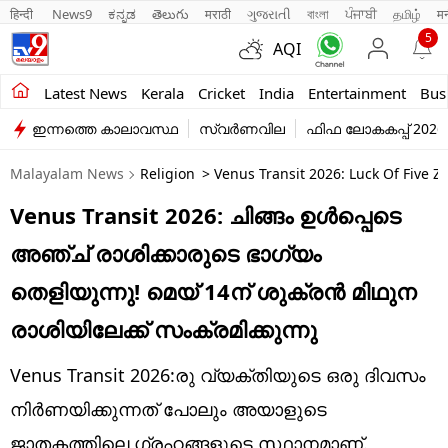
हिन्दी 
News9
ಕನ್ನಡ
తెలుగు
मराठी
ગુજરાતી
বাংলা
ਪੰਜਾਬੀ
தமிழ்
म
5
AQI
Kerala
Latest News
Kerala
Cricket
India
Entertainment
Bus
ഇന്നത്തെ കാലാവസ്ഥ
സ്വർണവില
ഫിഫ ലോകകപ്പ് 2026
India
Malayalam News
Religion
> Venus Transit 2026: Luck Of Five Z
Entertainment
Venus Transit 2026: ചിങ്ങം ഉൾപ്പെടെ
Business
അഞ്ച് രാശിക്കാരുടെ ഭാഗ്യം
Education
തെളിയുന്നു! മെയ് 14ന് ശുക്രൻ മിഥുന
Sports
രാശിയിലേക്ക് സംക്രമിക്കുന്നു
Lifestyle
Venus Transit 2026:രു വ്യക്തിയുടെ ഒരു ദിവസം
world
നിർണയിക്കുന്നത് പോലും അയാളുടെ
ജാതകത്തിലെ ഗ്രഹങ്ങളുടെ സ്ഥാനമാണ്.