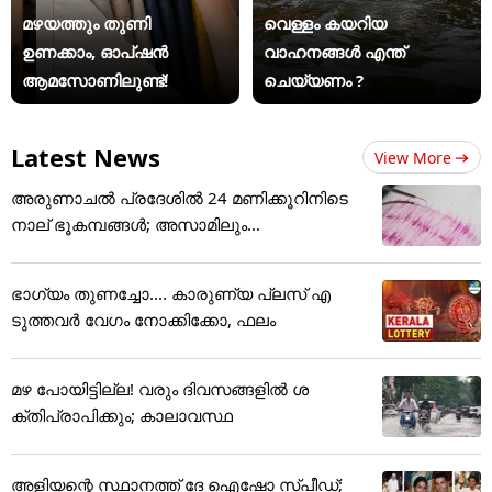
മഴയത്തും തുണി
വെള്ളം കയറിയ
ഉണക്കാം, ഓപ്ഷൻ
വാഹനങ്ങൾ എന്ത്
ആമസോണിലുണ്ട്!
ചെയ്യണം ?
Latest News
View More
അരുണാചൽ പ്രദേശിൽ 24 മണിക്കൂറിനിടെ
നാല് ഭൂകമ്പങ്ങൾ; അസാമിലും...
ഭാഗ്യം തുണച്ചോ.... കാരുണ്യ പ്ലസ് എ
ടുത്തവര്‍ വേഗം നോക്കിക്കോ, ഫലം
മഴ പോയിട്ടില്ല! വരും ദിവസങ്ങളിൽ ശ
ക്തിപ്രാപിക്കും; കാലാവസ്ഥ
അ‌ളിയന്റെ സ്ഥാനത്ത് ദേ ഐഷോ സ്പീഡ്; ​