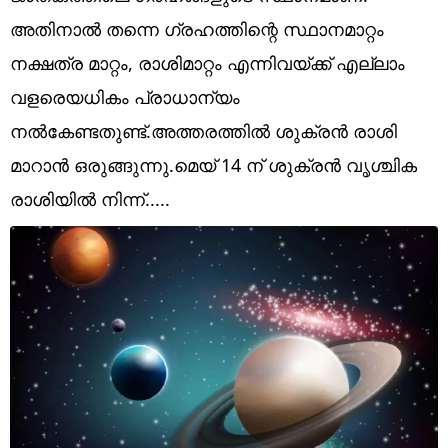
Technology
അതിനാൽ തന്നെ ഗ്രഹത്തിന്റെ സ്ഥാനമാറ്റം
Religion
നക്ഷത്ര മാറ്റം, രാശിമാറ്റം എന്നിവയ്ക്ക് എല്ലാം
വളരെയധികം പ്രാധാന്യം
Web Story
നൽകേണ്ടതുണ്ട്.അത്തരത്തിൽ ശുക്രൻ രാശി
Photo
മാറാൻ ഒരുങ്ങുന്നു.മെയ് 14 ന് ശുക്രൻ വൃശ്ചിക
Short Videos
രാശിയിൽ നിന്ന്.....