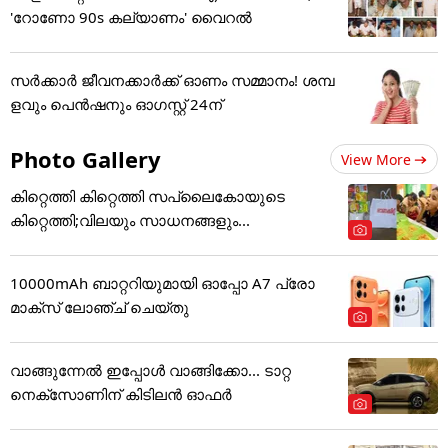
'റോണോ 90s കല്യാണം' വൈറൽ
സർക്കാർ ജീവനക്കാർക്ക് ഓണം സമ്മാനം! ശമ്പ
ളവും പെൻഷനും ഓഗസ്റ്റ് 24ന്
Photo Gallery
View More
കിറ്റെത്തി കിറ്റെത്തി സപ്ലൈകോയുടെ
കിറ്റെത്തി;വിലയും സാധനങ്ങളും...
10000mAh ബാറ്ററിയുമായി ഓപ്പോ A7 പ്രോ
മാക്സ് ലോഞ്ച് ചെയ്തു
വാങ്ങുന്നേൽ ഇപ്പോൾ വാങ്ങിക്കോ... ടാറ്റ
നെക്സോണിന് കിടിലൻ ഓഫർ