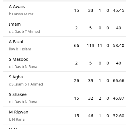
A Awais
15
33
1
0
45.45
b Hasan Miraz
Imam
2
5
0
0
40
c L Das b T Ahmed
A Fazal
66
113
11
0
58.40
lbw b T Islam
S Masood
2
5
0
0
40
c L Das b N Rana
S Agha
26
39
1
0
66.66
c S Islam b T Ahmed
S Shakeel
15
32
2
0
46.87
c L Das b N Rana
M Rizwan
15
46
1
0
32.60
b N Rana