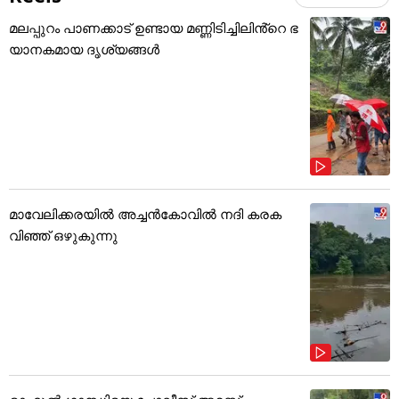
മലപ്പുറം പാണക്കാട് ഉണ്ടായ മണ്ണിടിച്ചിലിൻ്റെ ഭ
യാനകമായ ദൃശ്യങ്ങൾ
മാവേലിക്കരയിൽ അച്ചൻകോവിൽ നദി കരക
വിഞ്ഞ് ഒഴുകുന്നു