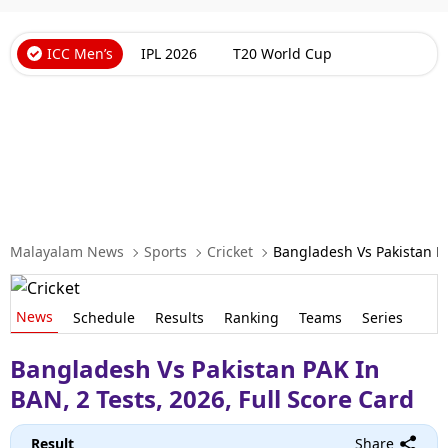
Technology
Religion
ICC Men’s
IPL 2026
T20 World Cup
Web Story
Photo
Short Videos
Malayalam News
Sports
Cricket
Bangladesh Vs Pakistan PA
News
Schedule
Results
Ranking
Teams
Series
Bangladesh Vs Pakistan PAK In
BAN, 2 Tests, 2026, Full Score Card
Result
Share