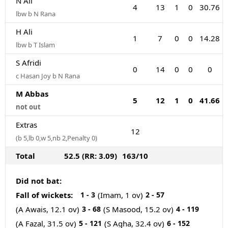
N Ali
4
13
1
0
30.76
lbw b N Rana
H Ali
1
7
0
0
14.28
lbw b T Islam
S Afridi
0
14
0
0
0
c Hasan Joy b N Rana
M Abbas
5
12
1
0
41.66
not out
Extras
12
(b 5,lb 0,w 5,nb 2,Penalty 0)
Total
52.5 (RR: 3.09)
163/10
Did not bat:
Fall of wickets:
1 - 3
(Imam, 1 ov)
2 - 57
(A Awais, 12.1 ov)
3 - 68
(S Masood, 15.2 ov)
4 - 119
(A Fazal, 31.5 ov)
5 - 121
(S Agha, 32.4 ov)
6 - 152