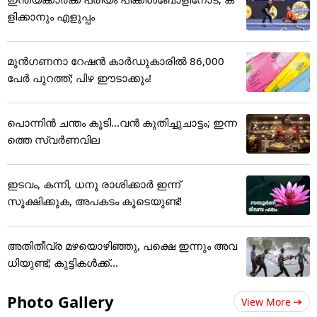
ളിക്കാനും എളുപ്പം
മുൻഗണനാ റേഷൻ കാർഡുകാരിൽ 86,000
പേർ പുറത്ത്; പിഴ ഈടാക്കും!
പൊന്നിന്‍ ചന്തം കൂടി...വന്‍ കുതിച്ചുചാട്ടം; ഇന്ന
ത്തെ സ്വര്‍ണവില
ഇടവം, കന്നി, ധനു രാശിക്കാർ ഇന്ന്
സൂക്ഷിക്കുക, അ‌പകടം കൂടെയുണ്ട്!
അതിതീവ്ര മഴയൊഴിഞ്ഞു, പക്ഷെ ഇന്നും അവ
ധിയുണ്ട്; കുട്ടികള്‍ക്ക്...
Photo Gallery
View More