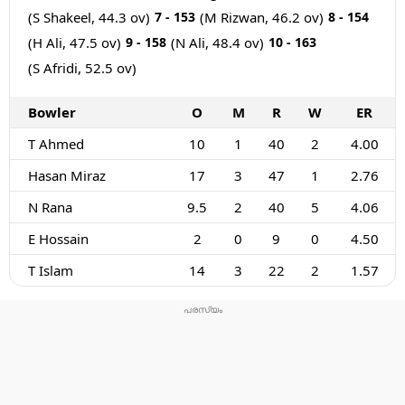
(S Shakeel, 44.3 ov)
7 - 153
(M Rizwan, 46.2 ov)
8 - 154
(H Ali, 47.5 ov)
9 - 158
(N Ali, 48.4 ov)
10 - 163
(S Afridi, 52.5 ov)
Bowler
O
M
R
W
ER
T Ahmed
10
1
40
2
4.00
Hasan Miraz
17
3
47
1
2.76
N Rana
9.5
2
40
5
4.06
E Hossain
2
0
9
0
4.50
T Islam
14
3
22
2
1.57