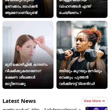
ഉണക്കാം, ഓപ്ഷൻ
വാഹനങ്ങൾ എന്ത്
ആമസോണിലുണ്ട്!
ചെയ്യണം ?
മുടി കൊഴിച്ചിൽ കാരണം
വിഷമിക്കുകയാണോ?
തടിയും കുറയും മസിലും
ഭക്ഷണ ശീലങ്ങൾ
വെക്കും; പുത്തൻ
മാറ്റിനോക്കൂ
വർക്ക്ഔട്ട് ട്രെൻഡ്!
Latest News
View More
ഇന്ത്യക്കാര്‍ക്ക് പ്രിയം പിക്കിള്‍ബോളിനോട്; ക