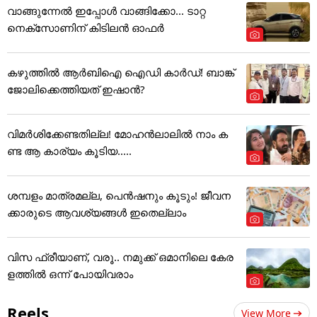
വാങ്ങുന്നേൽ ഇപ്പോൾ വാങ്ങിക്കോ... ടാറ്റ
നെക്സോണിന് കിടിലൻ ഓഫർ
കഴുത്തില്‍ ആര്‍ബിഐ ഐഡി കാര്‍ഡ്! ബാങ്ക്
ജോലിക്കെത്തിയത് ഇഷാന്‍?
വിമർശിക്കേണ്ടതില്ല! മോഹൻലാലിൽ നാം ക
ണ്ട ആ കാര്യം കൂടിയ.....
ശമ്പളം മാത്രമല്ല, പെൻഷനും കൂടും! ജീവന
ക്കാരുടെ ആവശ്യങ്ങൾ ഇതെല്ലാം
വിസ ഫ്രീയാണ്, വരൂ.. നമുക്ക് ഒമാനിലെ കേര
ളത്തിൽ ഒന്ന് പോയിവരാം
Reels
View More