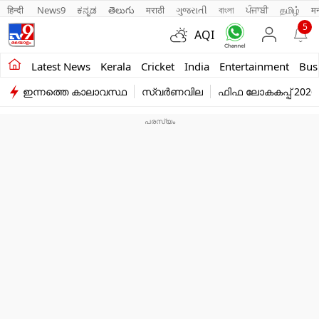
हिन्दी 
News9
ಕನ್ನಡ
తెలుగు
मराठी
ગુજરાતી
বাংলা
ਪੰਜਾਬੀ
தமிழ்
म
5
AQI
Kerala
Latest News
Kerala
Cricket
India
Entertainment
Bus
ഇന്നത്തെ കാലാവസ്ഥ
സ്വർണവില
ഫിഫ ലോകകപ്പ് 2026
India
Entertainment
Business
Education
Sports
Lifestyle
world