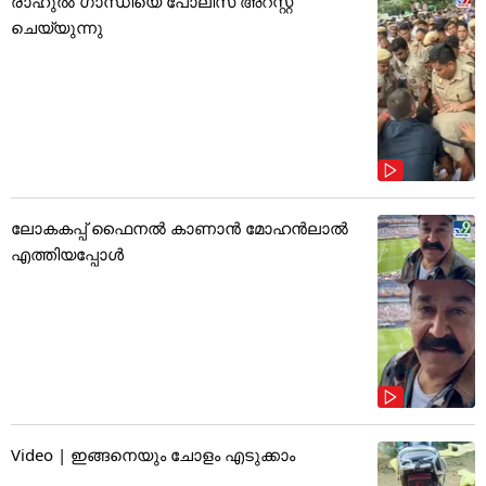
രാഹുൽ ഗാന്ധിയെ പോലീസ് അറസ്റ്റ്
ചെയ്യുന്നു
ലോകകപ്പ് ഫൈനൽ കാണാൻ മോഹൻലാൽ
എത്തിയപ്പോൾ
Video | ഇങ്ങനെയും ചോളം എടുക്കാം