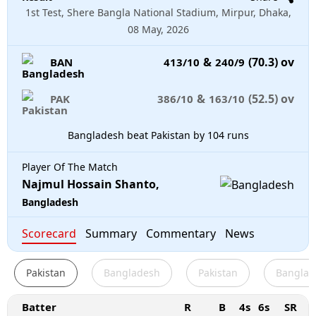
1st Test, Shere Bangla National Stadium, Mirpur, Dhaka,
08 May, 2026
&
(70.3) ov
BAN
413/10
240/9
&
(52.5) ov
PAK
386/10
163/10
Bangladesh beat Pakistan by 104 runs
Player Of The Match
Najmul Hossain Shanto,
Bangladesh
Scorecard
Summary
Commentary
News
Pakistan
Bangladesh
Pakistan
Banglad
Batter
R
B
4s
6s
SR