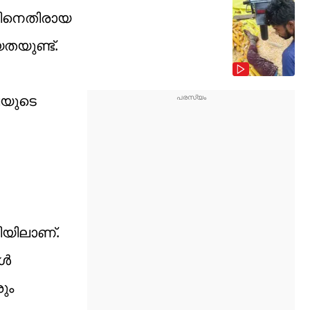
സിനെതിരായ
തയുണ്ട്.
ൈയുടെ
ിയിലാണ്.
ങൾ
ും