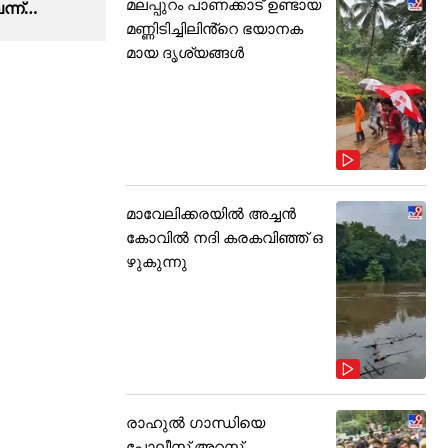
മലപ്പുറം പാണക്കാട് ഉണ്ടായ
്ന്
മണ്ണിടിച്ചിലിൻ്റെ ഭയാനക
റ്റൽസിനെ
മായ ദൃശ്യങ്ങൾ
്റ്റാർക്ക്
മാവേലിക്കരയിൽ അച്ചൻ
കോവിൽ നദി കരകവിഞ്ഞ് ഒ
ഴുകുന്നു
രാഹുൽ ഗാന്ധിയെ
പോലീസ് അറസ്റ്റ്