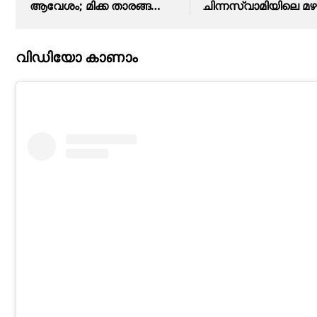
ആവേശം; മിക്ക താരങ്ങളും
ചിന്നസ്വാമിയിലെ മഴ
തിരിച്ചെത്തിയെന്ന് ലീഗ്
വാട്ടർ സ്ലൈഡാക്കി ട
ചെയര്‍മാന്‍
ഡേവിഡ്: വിഡിയോ
വിഡിയോ കാണാം