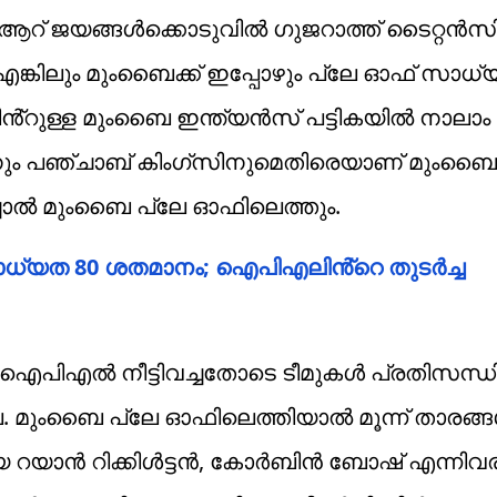
യ ആറ് ജയങ്ങൾക്കൊടുവിൽ ഗുജറാത്ത് ടൈറ്റൻ
ങ്കിലും മുംബൈക്ക് ഇപ്പോഴും പ്ലേ ഓഫ് സാധ്യ
ൻ്റുള്ള മുംബൈ ഇന്ത്യൻസ് പട്ടികയിൽ നാലാം
നും പഞ്ചാബ് കിംഗ്സിനുമെതിരെയാണ് മുംബ
ച്ചാൽ മുംബൈ പ്ലേ ഓഫിലെത്തും.
സാധ്യത 80 ശതമാനം; ഐപിഎലിൻ്റെ തുടർച്ച
 ഐപിഎൽ നീട്ടിവച്ചതോടെ ടീമുകൾ പ്രതിസന്ധ
ല. മുംബൈ പ്ലേ ഓഫിലെത്തിയാൽ മൂന്ന് താരങ്
ളായ റയാൻ റിക്കിൾട്ടൻ, കോർബിൻ ബോഷ് എന്നിവര