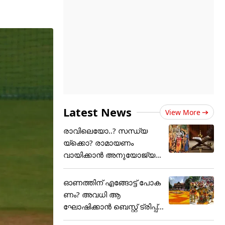
Latest News
View More
രാവിലെയോ..? സന്ധ്യ
യ്ക്കൊ? രാമായണം
വായിക്കാൻ അനുയോജ്യ
മായ സമയം....
ഓണത്തിന് എങ്ങോട്ട് പോക
ണം? അവധി ആ
ഘോഷിക്കാൻ ബെസ്റ്റ് ട്രിപ്പ്
പ്ലാൻ