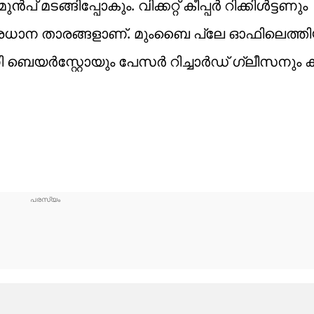
് മടങ്ങിപ്പോകും. വിക്കറ്റ് കീപ്പർ റിക്കിൾട്ടണും
്രധാന താരങ്ങളാണ്. മുംബൈ പ്ലേ ഓഫിലെത്ത
ോണി ബെയർസ്റ്റോയും പേസർ റിച്ചാർഡ് ഗ്ലീസനും കള