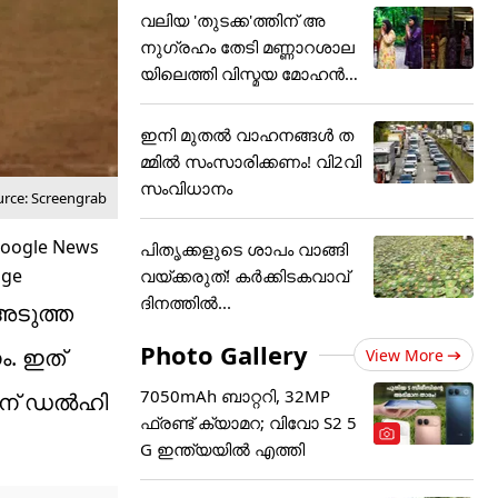
വലിയ 'തുടക്ക'ത്തിന് അ
നുഗ്രഹം തേടി മണ്ണാറശാല
യിലെത്തി വിസ്മയ മോഹൻ
ലാ
ഇനി മുതൽ വാഹനങ്ങൾ ത
മ്മിൽ സംസാരിക്കണം! വി2വി
സംവിധാനം
urce: Screengrab
പിതൃക്കളുടെ ശാപം വാങ്ങി
വയ്ക്കരുത്! കർക്കിടകവാവ്
ദിനത്തിൽ...
 അടുത്ത
Photo Gallery
ം. ഇത്
View More
7050mAh ബാറ്ററി, 32MP
21ന് ഡൽഹി
ഫ്രണ്ട് ക്യാമറ; വിവോ S2 5
G ഇന്ത്യയിൽ എത്തി