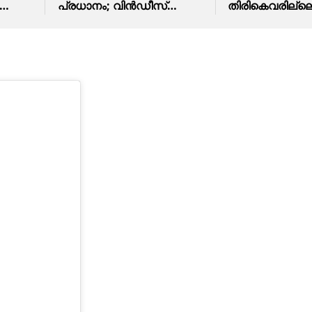
പ്രധാനം; വിൻഡീസ്
തിരികെവരില്ലെന
ിം
താരങ്ങൾക്ക് സീസൺ
ഡൽഹി ക്യാപി
അവസാനം വരെ കളിക്കാൻ
അറിയിച്ച് മിച്ചൽ സ
അനുമതി