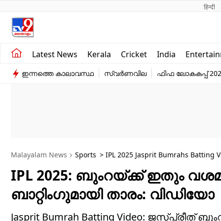
हिन्दी 
Kerala
Business
Latest News
Kerala
Cricket
India
Entertai
India
Education
ഇന്നത്തെ കാലാവസ്ഥ
സ്വർണവില
ഫിഫ ലോകകപ്പ് 20
Entertainment
Sports
Malayalam News
Sports
> IPL 2025 Jasprit Bumrahs Batting 
IPL 2025: ബുംറയ്ക്ക് ഇതും വശമു
ബാറ്റിംഗുമായി താരം: വിഡിയോ
Jasprit Bumrah Batting Video: ജസ്പ്രീത് ബു