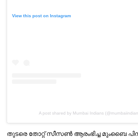
View this post on Instagram
A post shared by Mumbai Indians (@mumbaiindian
തുടരെ തോറ്റ് സീസൺ ആരംഭിച്ച മുംബൈ പിന്നീ