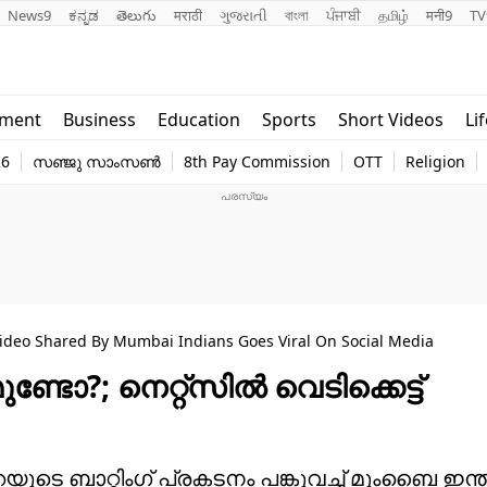
News9
ಕನ್ನಡ
తెలుగు
मराठी
ગુજરાતી
বাংলা
ਪੰਜਾਬੀ
தமிழ்
मनी9
TV
Lifestyle
Religion
nment
Business
Education
Sports
Short Videos
Li
world
Web Stor
26
സഞ്ജു സാംസൺ
8th Pay Commission
OTT
Religion
Technology
Photo
Video Shared By Mumbai Indians Goes Viral On Social Media
ണ്ടോ?; നെറ്റ്സിൽ വെടിക്കെട്ട്
ംറയുടെ ബാറ്റിംഗ് പ്രകടനം പങ്കുവച്ച് മുംബൈ ഇന