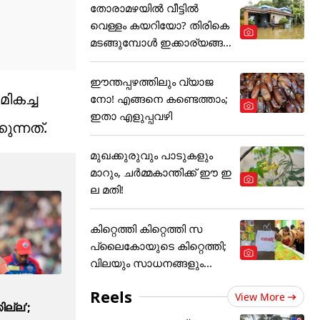
തോരാമഴയിൽ വീട്ടിൽ
വെള്ളം കയറിയോ? തിരികെ
മടങ്ങുമ്പോൾ ഇക്കാര്യങ്ങ
ൾ
ഈന്തപ്പഴത്തിലും വ്യാജ
ികച്ച
നോ! എങ്ങനെ കണ്ടെത്താം;
ഇതാ എളുപ്പവഴി
ന്നത്.
മുഖക്കുരുവും പാടുകളും
മാറും, ചർമ്മകാന്തിക്ക് ഈ ഇ
ല മതി!
കിറ്റെത്തി കിറ്റെത്തി സ
പ്ലൈകോയുടെ കിറ്റെത്തി;
വിലയും സാധനങ്ങളും...
Reels
View More
ല്ല’;