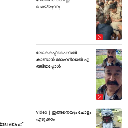
ചെയ്യുന്നു
ലോകകപ്പ് ഫൈനൽ
കാണാൻ മോഹൻലാൽ എ
ത്തിയപ്പോൾ
Video | ഇങ്ങനെയും ചോളം
എടുക്കാം
പ്ലേ ഓഫ്