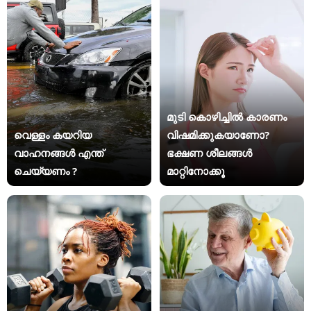
മുടി കൊഴിച്ചിൽ കാരണം
വെള്ളം കയറിയ
വിഷമിക്കുകയാണോ?
വാഹനങ്ങൾ എന്ത്
ഭക്ഷണ ശീലങ്ങൾ
ചെയ്യണം ?
മാറ്റിനോക്കൂ