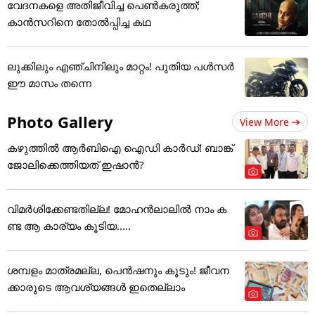
വേദനകളെ അതിജീവിച്ച പെൺകരുത്ത്;
കാന്‍സറിനെ തോൽപ്പിച്ച കഥ
ലുക്കിലും എഞ്ചിനിലും മാറ്റം! പുതിയ പൾസർ
ഈ മാസം തന്നെ
Photo Gallery
View More
കഴുത്തില്‍ ആര്‍ബിഐ ഐഡി കാര്‍ഡ്! ബാങ്ക്
ജോലിക്കെത്തിയത് ഇഷാന്‍?
വിമർശിക്കേണ്ടതില്ല! മോഹൻലാലിൽ നാം ക
ണ്ട ആ കാര്യം കൂടിയ.....
ശമ്പളം മാത്രമല്ല, പെൻഷനും കൂടും! ജീവന
ക്കാരുടെ ആവശ്യങ്ങൾ ഇതെല്ലാം