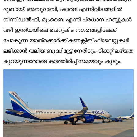
Technology
ദുബായ്, അബുദാബി, ഷാർജ എന്നിവിടങ്ങളിൽ
Religion
നിന്ന് ഡൽഹി, മുംബൈ എന്നീ പ്രധാന ഹബ്ബുകൾ
വഴി ഇന്ത്യയിലെ ചെറുകിട നഗരങ്ങളിലേക്ക്
Web Story
പോകുന്ന യാത്രക്കാർക്ക് കണക്റ്റിങ് ഫ്ലൈറ്റുകൾ
Photo
ലഭിക്കാൻ വലിയ ബുദ്ധിമുട്ട് നേരിടും. ടിക്കറ്റ് ലഭ്യത
Short Videos
കുറയുന്നതോടെ കാത്തിരിപ്പ് സമയവും കൂടും.