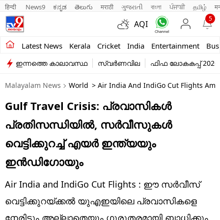
हिन्दी 
News9
ಕನ್ನಡ
తెలుగు
मराठी
ગુજરાતી
বাংলা
ਪੰਜਾਬੀ
தமிழ்
म
5
AQI
Kerala
Latest News
Kerala
Cricket
India
Entertainment
Bus
ഇന്നത്തെ കാലാവസ്ഥ
സ്വർണവില
ഫിഫ ലോകകപ്പ് 2026
India
Malayalam News
World
> Air India And IndiGo Cut Flights Amid 
Entertainment
Gulf Travel Crisis: പ്രവാസികൾ
Business
പ്രതിസന്ധിയിൽ, സർവീസുകൾ
Education
വെട്ടിക്കുറച്ച് എയർ ഇന്ത്യയും
Sports
ഇൻഡിഗോയും
Lifestyle
Air India and IndiGo Cut Flights : ഈ സർവീസ്
world
വെട്ടിക്കുറയ്ക്കൽ യുഎഇയിലെ പ്രവാസികളെ
നേരിട്ടും അല്ലാതെയും ഗുരുതരമായി ബാധിക്കും.