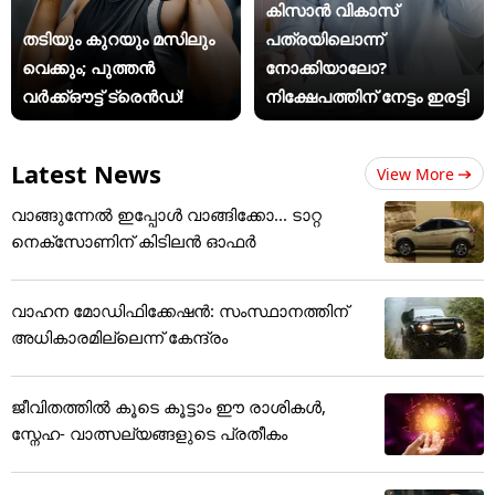
കിസാന്‍ വികാസ്
തടിയും കുറയും മസിലും
പത്രയിലൊന്ന്
വെക്കും; പുത്തൻ
നോക്കിയാലോ?
വർക്ക്ഔട്ട് ട്രെൻഡ്!
നിക്ഷേപത്തിന് നേട്ടം ഇരട്ടി
Latest News
View More
വാങ്ങുന്നേൽ ഇപ്പോൾ വാങ്ങിക്കോ... ടാറ്റ
നെക്സോണിന് കിടിലൻ ഓഫർ
വാഹന മോഡിഫിക്കേഷൻ: സംസ്ഥാനത്തിന്
അ‌ധികാരമില്ലെന്ന് കേന്ദ്രം
ജീവിതത്തിൽ കൂടെ കൂട്ടാം ഈ രാശികൾ,
സ്നേഹ- വാത്സല്യങ്ങളുടെ പ്രതീകം