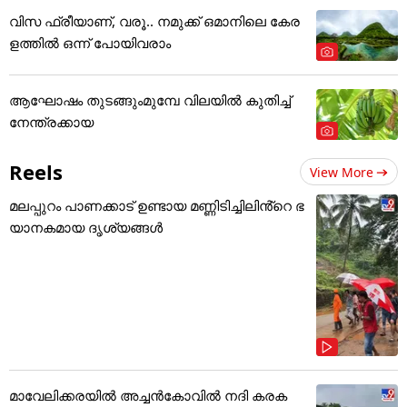
വിസ ഫ്രീയാണ്, വരൂ.. നമുക്ക് ഒമാനിലെ കേര
ളത്തിൽ ഒന്ന് പോയിവരാം
ആഘോഷം തുടങ്ങുംമുമ്പേ വിലയില്‍ കുതിച്ച്
നേന്ത്രക്കായ
Reels
View More
മലപ്പുറം പാണക്കാട് ഉണ്ടായ മണ്ണിടിച്ചിലിൻ്റെ ഭ
യാനകമായ ദൃശ്യങ്ങൾ
മാവേലിക്കരയിൽ അച്ചൻകോവിൽ നദി കരക