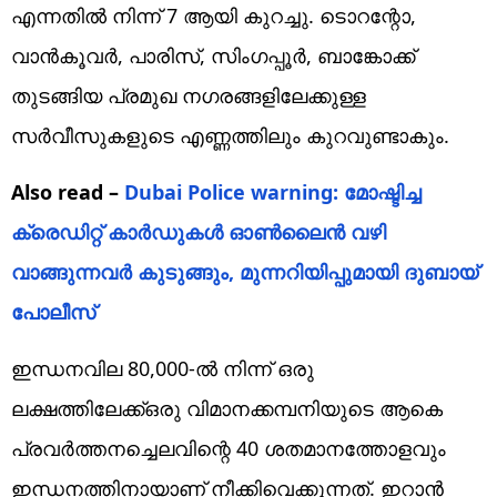
എന്നതിൽ നിന്ന് 7 ആയി കുറച്ചു. ടൊറന്റോ,
വാൻകൂവർ, പാരിസ്, സിംഗപ്പൂർ, ബാങ്കോക്ക്
തുടങ്ങിയ പ്രമുഖ നഗരങ്ങളിലേക്കുള്ള
സർവീസുകളുടെ എണ്ണത്തിലും കുറവുണ്ടാകും.
Also read –
Dubai Police warning: മോഷ്ടിച്ച
ക്രെഡിറ്റ് കാർഡുകൾ ഓൺലൈൻ വഴി
വാങ്ങുന്നവർ കുടുങ്ങും, മുന്നറിയിപ്പുമായി ദുബായ്
പോലീസ്
ഇന്ധനവില 80,000-ൽ നിന്ന് ഒരു
ലക്ഷത്തിലേക്ക്ഒരു വിമാനക്കമ്പനിയുടെ ആകെ
പ്രവർത്തനച്ചെലവിന്റെ 40 ശതമാനത്തോളവും
ഇന്ധനത്തിനായാണ് നീക്കിവെക്കുന്നത്. ഇറാൻ