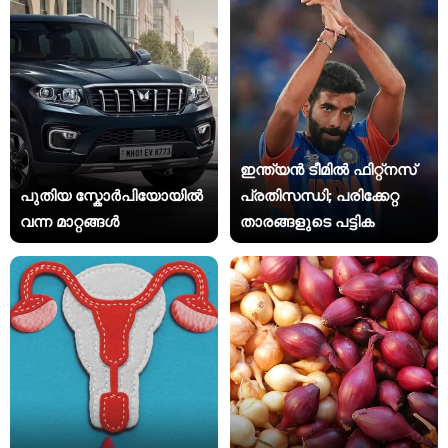
ഇന്ത്യന്‍ ടീമില്‍ ഫിറ്റ്‌നസ്
പുതിയ സ്കോർപിയോയിൽ
പ്രതിസന്ധി; പരിക്കേറ്റ
വന്ന മാറ്റങ്ങൾ
താരങ്ങളുടെ പട്ടിക