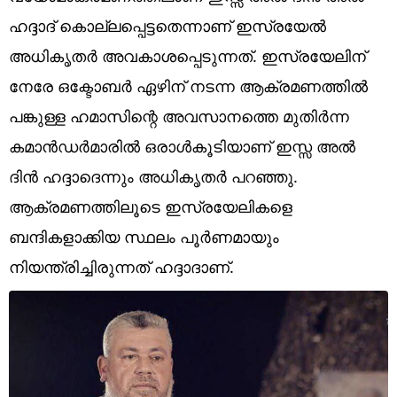
Technology
ഹദ്ദാദ് കൊല്ലപ്പെട്ടതെന്നാണ് ഇസ്രയേൽ
Religion
അധികൃതർ അവകാശപ്പെടുന്നത്. ഇസ്രയേലിന്
നേരേ ഒക്ടോബർ ഏഴിന് നടന്ന ആക്രമണത്തിൽ
Web Story
പങ്കുള്ള ഹമാസിന്റെ അവസാനത്തെ മുതിർന്ന
Photo
കമാൻഡർമാരിൽ ഒരാൾകൂടിയാണ് ഇസ്സ അൽ
Short Videos
ദിൻ ഹദ്ദാദെന്നും അധികൃതർ പറഞ്ഞു.
ആക്രമണത്തിലൂടെ ഇസ്രയേലികളെ
ബന്ദികളാക്കിയ സ്ഥലം പൂർണമായും
നിയന്ത്രിച്ചിരുന്നത് ഹദ്ദാദാണ്.