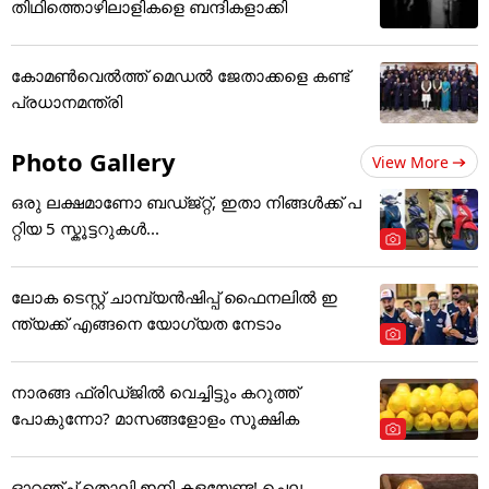
തിഥിത്തൊഴിലാളികളെ ബന്ദികളാക്കി
കോമണ്‍വെല്‍ത്ത് മെഡല്‍ ജേതാക്കളെ കണ്ട്
പ്രധാനമന്ത്രി
Photo Gallery
View More
ഒരു ലക്ഷമാണോ ബഡ്ജ്റ്റ്, ഇതാ നിങ്ങൾക്ക് പ
റ്റിയ 5 സ്കൂട്ടറുകൾ...
ലോക ടെസ്റ്റ് ചാമ്പ്യൻഷിപ്പ് ഫൈനലിൽ ഇ
ന്ത്യക്ക് എങ്ങനെ യോഗ്യത നേടാം
നാരങ്ങ ഫ്രിഡ്ജിൽ വെച്ചിട്ടും കറുത്ത്
പോകുന്നോ? മാസങ്ങളോളം സൂക്ഷിക
ഓറഞ്ച് തൊലി ഇനി കളയേണ്ട! ചെല