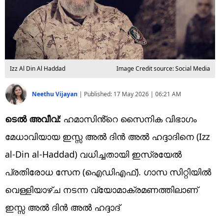
Izz Al Din Al Haddad
Image Credit source: Social Media
Neethu Vijayan
|
Published:
17 May 2026 | 06:21 AM
ടെൽ അവീവ്:
ഹമാസിൻ്റെ സൈനിക വിഭാഗം
മേധാവിയായ ഇസ്സ അൽ ദിൻ അൽ ഹദ്ദാദിനെ (Izz
al-Din al-Haddad) വധിച്ചതായി ഇസ്രയേൽ
പ്രതിരോധ സേന (ഐഡിഎഫ്). ഗാസ സിറ്റിയിൽ
വെള്ളിയാഴ്ച നടന്ന വ്യോമാക്രമണത്തിലാണ്
ഇസ്സ അൽ ദിൻ അൽ ഹദ്ദാദ്