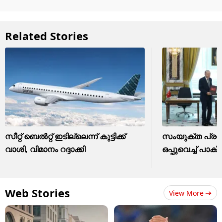
Related Stories
സീറ്റ് ബെൽറ്റ് ഇടില്ലെന്ന് കുട്ടിക്ക്
സംയുക്ത പ്ര
വാശി, വിമാനം റദ്ദാക്കി
ഒപ്പുവെച്ച് പാക
Web Stories
View More