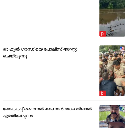
രാഹുൽ ഗാന്ധിയെ പോലീസ് അറസ്റ്റ്
ചെയ്യുന്നു
ലോകകപ്പ് ഫൈനൽ കാണാൻ മോഹൻലാൽ
എത്തിയപ്പോൾ