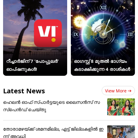
റീച്ചാർജിന് 7 ‘പോപ്പുലർ’
ഓഗസ്റ്റ് 8 മുതൽ ഭാഗ്യം
ഓപ്ഷനുകൾ!
കടാക്ഷിക്കുന്ന 4 രാശികൾ
Latest News
View More
ഹെലന്‍ ഓഫ് സ്പാര്‍ട്ടയുടെ ലൈസന്‍സ് സ
സ്‌പെന്‍ഡ് ചെയ്തു
തോരാമഴയ്ക്ക് ശമനമില്ല, എട്ട് ജില്ലകളിൽ ഇ
ന്ന് അവധി