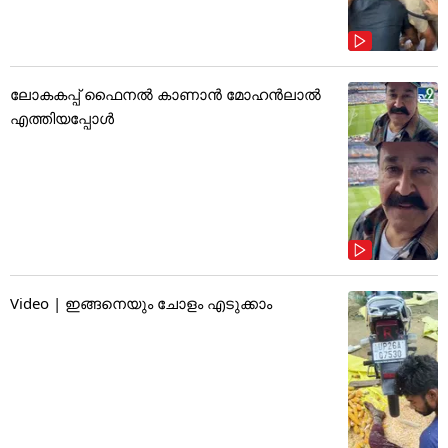
ലോകകപ്പ് ഫൈനൽ കാണാൻ മോഹൻലാൽ
എത്തിയപ്പോൾ
Video | ഇങ്ങനെയും ചോളം എടുക്കാം