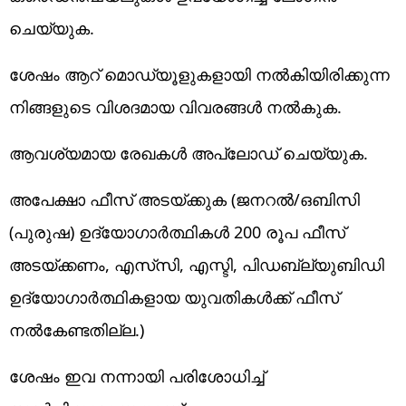
ചെയ്യുക.
ശേഷം ആറ് മൊഡ്യൂളുകളായി നൽകിയിരിക്കുന്ന
നിങ്ങളുടെ വിശദമായ വിവരങ്ങൾ നൽകുക.
ആവശ്യമായ രേഖകൾ അപ്‌ലോഡ് ചെയ്യുക.
അപേക്ഷാ ഫീസ് അടയ്ക്കുക (ജനറൽ/ഒബിസി
(പുരുഷ) ഉദ്യോഗാർത്ഥികൾ 200 രൂപ ഫീസ്
അടയ്ക്കണം, എസ്‌സി, എസ്ടി, പിഡബ്ല്യുബിഡി
ഉദ്യോഗാർത്ഥികളായ യുവതികൾക്ക് ഫീസ്
നൽകേണ്ടതില്ല.)
ശേഷം ഇവ നന്നായി പരിശോധിച്ച്