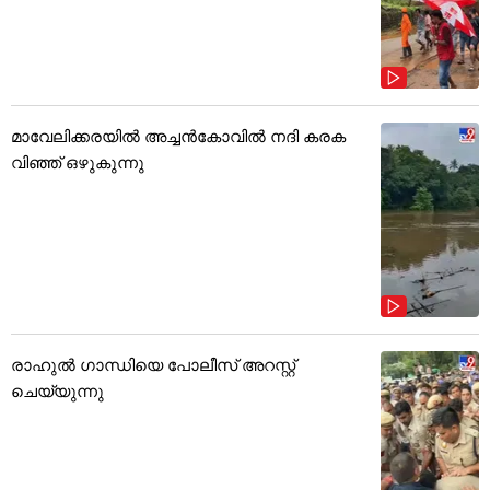
മാവേലിക്കരയിൽ അച്ചൻകോവിൽ നദി കരക
വിഞ്ഞ് ഒഴുകുന്നു
രാഹുൽ ഗാന്ധിയെ പോലീസ് അറസ്റ്റ്
ചെയ്യുന്നു