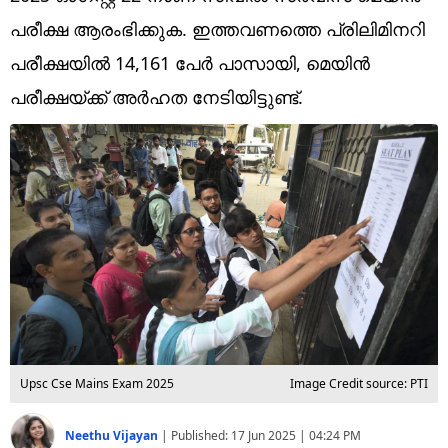
Technology
പരീക്ഷ ആരംഭിക്കുക. ഇത്തവണത്തെ പ്രിലിമിനറി
Religion
പരീക്ഷയിൽ 14,161 പേർ പാസായി, മെയിൻ
പരീക്ഷയ്ക്ക് അർഹത നേടിയിട്ടുണ്ട്.
Web Story
Photo
Short Videos
Upsc Cse Mains Exam 2025
Image Credit source: PTI
Neethu Vijayan
|
Published:
17 Jun 2025 | 04:24 PM