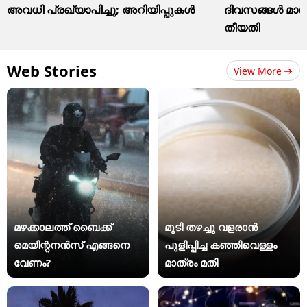
അവധി പ്രഖ്യാപിച്ചു; അറിയിപ്പുകൾ
ദിവസങ്ങൾ മാ
തീയതി
Web Stories
View More
മഴക്കാലത്ത് ബൈക്ക്
മുടി തഴച്ചു വളരാൻ
മെയിന്റനൻസ് എങ്ങനെ
പുളിപ്പിച്ച കഞ്ഞിവെള്ളം
വേണം?
മാത്രം മതി