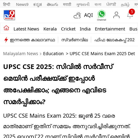
हिन्दी 
News9
ಕನ್ನಡ
తెలుగు
मराठी
ગુજરાતી
বাংলা
ਪੰਜਾਬੀ
தமிழ்
म
5
AQI
Kerala
Latest News
Kerala
Cricket
India
Entertainment
Bus
ഇന്നത്തെ കാലാവസ്ഥ
സ്വർണവില
ഫിഫ ലോകകപ്പ് 2026
India
Malayalam News
Education
> UPSC CSE Mains Exam 2025 Detai
Entertainment
UPSC CSE 2025: സിവിൽ സർവീസ്
Business
മെയിൻ പരീക്ഷയ്ക്ക് ഇപ്പോൾ
Education
അപേക്ഷിക്കാം; എങ്ങനെ എവിടെ
Sports
സമർപ്പിക്കാം?
Lifestyle
UPSC CSE Mains Exam 2025: ജൂൺ 25 വരെ
world
മാത്രമാണ് ഇതിന് സമയം അനുവദിച്ചിരിക്കുന്നത്.
2025 ഓ​ഗസ്റ്റ് 22 നാണ് സിവിൽ സർവീസ് മെയിൻ