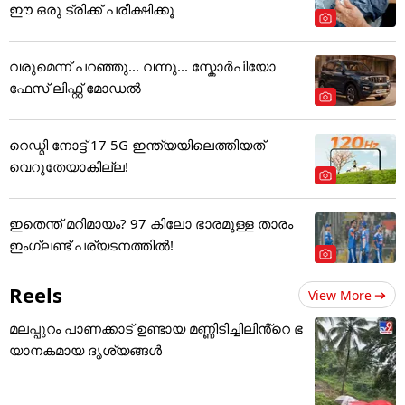
ഈ ഒരു ട്രിക്ക് പരീക്ഷിക്കൂ
വരുമെന്ന് പറഞ്ഞു... വന്നു... സ്കോർപിയോ
ഫേസ് ലിഫ്റ്റ് മോഡൽ
റെഡ്മി നോട്ട് 17 5G ഇന്ത്യയിലെത്തിയത്
വെറുതേയാകില്ല!
ഇതെന്ത് മറിമായം? 97 കിലോ ഭാരമുള്ള താരം
ഇംഗ്ലണ്ട് പര്യടനത്തില്‍!
Reels
View More
മലപ്പുറം പാണക്കാട് ഉണ്ടായ മണ്ണിടിച്ചിലിൻ്റെ ഭ
യാനകമായ ദൃശ്യങ്ങൾ