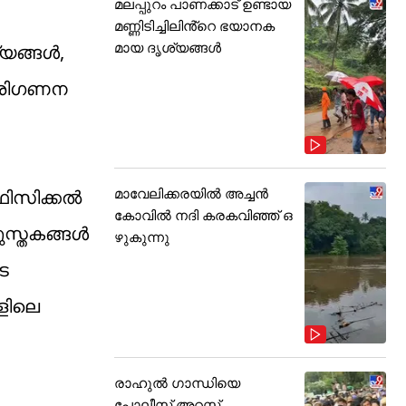
മലപ്പുറം പാണക്കാട് ഉണ്ടായ
മണ്ണിടിച്ചിലിൻ്റെ ഭയാനക
മായ ദൃശ്യങ്ങൾ
്യങ്ങൾ,
പരി​ഗണന
മാവേലിക്കരയിൽ അച്ചൻ
-ഫിസിക്കൽ
കോവിൽ നദി കരകവിഞ്ഞ് ഒ
ുസ്തകങ്ങൾ
ഴുകുന്നു
െ
ങളിലെ
രാഹുൽ ഗാന്ധിയെ
പോലീസ് അറസ്റ്റ്