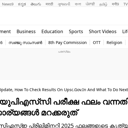
News9
ಕನ್ನಡ
తెలుగు
मराठी
ગુજરાતી
বাংলা
ਪੰਜਾਬੀ
தமிழ்
मनी9
TV
Lifestyle
Religion
nment
Business
Education
Sports
Short Videos
Li
world
Web Stor
26
സഞ്ജു സാംസൺ
8th Pay Commission
OTT
Religion
Technology
Photo
Update, How To Check Results On Upsc.gov.in And What To Do Next
: യുപിഎസ്‌സി പരീക്ഷ ഫലം വന്നതി
ാര്യങ്ങൾ മറക്കരുത്
te: സി‌എസ്‌ഇ പ്രിലിമിനറി 2025 ഫലങ്ങളുടെ കൃത