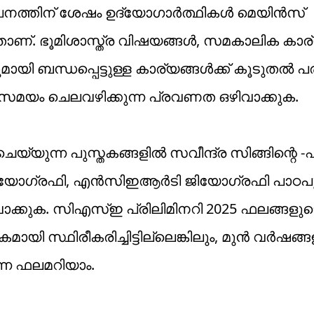
യാപനത്തിന് ശേഷം ഉദ്യോഗാർത്ഥികൾ മെയിൻസ്
ണ്ടതാണ്. ഭൂമിശാസ്ത്ര വിഷയങ്ങൾ, സമകാലിക കാര
ായി ബന്ധപ്പെട്ടുള്ള കാര്യങ്ങൾക്ക് കൂടുതൽ 
 സമയം ചെലവഴിക്കുന്ന പ്രവണത ഒഴിവാക്കുക.
െയ്യുന്ന പുസ്തകങ്ങളിൽ സവീന്ദ്ര സിങ്ങിന്റെ 
ിയോഗ്രഫി, എൻ‌സി‌ഇ‌ആർ‌ടി ജിയോഗ്രഫി പാഠപ
ിവാക്കുക. സി‌എസ്‌ഇ പ്രിലിമിനറി 2025 ഫലങ്ങളുട
ി സ്ഥിരീകരിച്ചിട്ടില്ലെങ്കിലും, മുൻ വർഷങ്
നെ ഫലമറിയാം.