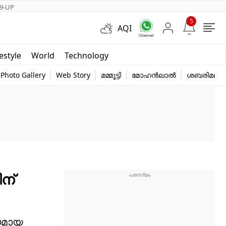
9-UP
5
AQI
Short Videos
festyle
World
Technology
y
Photo Gallery
Web Story
മമ്മൂട്ടി
മോഹൻലാൽ
ശബരിമല
ന്
്യമായ