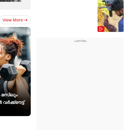
View More
 മസിലും
 വർക്ക്ഔട്ട്