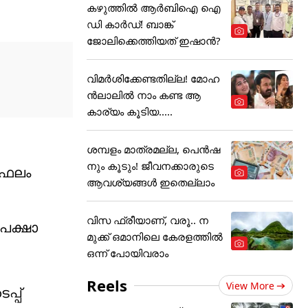
കഴുത്തില്‍ ആര്‍ബിഐ ഐ
ഡി കാര്‍ഡ്! ബാങ്ക്
ജോലിക്കെത്തിയത് ഇഷാന്‍?
വിമർശിക്കേണ്ടതില്ല! മോഹ
ൻലാലിൽ നാം കണ്ട ആ
കാര്യം കൂടിയ.....
ശമ്പളം മാത്രമല്ല, പെൻഷ
നും കൂടും! ജീവനക്കാരുടെ
 ഫലം
ആവശ്യങ്ങൾ ഇതെല്ലാം
വിസ ഫ്രീയാണ്, വരൂ.. ന
േക്ഷാ
മുക്ക് ഒമാനിലെ കേരളത്തിൽ
ഒന്ന് പോയിവരാം
Reels
View More
പ്പ്