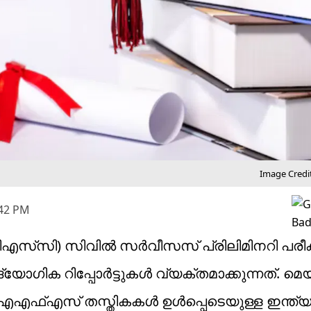
Image Credit
:42 PM
എസ്‌സി) സിവിൽ സർവീസസ് പ്രിലിമിനറി പരീ
​ഗിക റിപ്പോർട്ടുകൾ വ്യക്തമാക്കുന്നത്. മെയ്
എഫ്എസ് തസ്തികകൾ ഉൾപ്പെടെയുള്ള ഇന്ത്