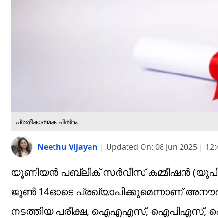
പ്രതീകാത്മക ചിത്രം
Neethu Vijayan
|
Updated On:
08 Jun 2025 | 12
യൂണിയൻ പബ്ലിക് സർവീസ് കമ്മീഷൻ (യുപി
ജൂൺ 14ഓടെ പ്രഖ്യാപിക്കുമെന്നാണ് അനൗദ്യോ
നടത്തിയ പരീക്ഷ, ഐഎഎസ്, ഐപിഎസ്, ഐ