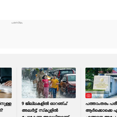
നുള്ള
9 ജില്ലകളില്‍ ഓറഞ്ച്
പത്താംതരം പരീ
്?
അലര്‍ട്ട്; സ്‌കൂളില്‍
ആര്‍ക്കൊക്കെ 
പോകേണ്ട അവധിയാണ്‌
എങ്ങനെ അപേക്