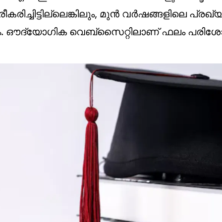
രിച്ചിട്ടില്ലെങ്കിലും, മുൻ വർഷങ്ങളിലെ പ്രഖ
. ഔദ്യോ​ഗിക വെബ്സൈറ്റിലാണ് ഫലം പരിശോ