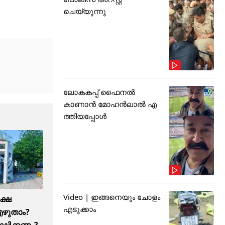
ചെയ്യുന്നു
ലോകകപ്പ് ഫൈനൽ
കാണാൻ മോഹൻലാൽ എ
ത്തിയപ്പോൾ
Video | ഇങ്ങനെയും ചോളം
ക്ഷ
എടുക്കാം
എഴുതാം?
ഷിക്കണം?