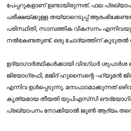
പേപ്പറുകളാണ് ഉണ്ടായിരുന്നത്. ഫല പ്രഖ്
പരീക്ഷയ്ക്കുള്ള തയ്യാറെടുപ്പ് ആരംഭിക്കേ
പരിസ്ഥിതി, സാമ്പത്തിക വികസനം എന്നിവയുമ
നൽകേണ്ടതുണ്ട്. ഒരു ചോദ്യത്തിന് കൂടുതൽ
ഉദ്യാ​ഗാർത്ഥികൾക്കായി വിദ​ഗ്ധർ ശുപാർശ ച
ജിയോഗ്രഫി, മജിദ് ഹുസൈന്റെ -ഹ്യൂമൻ ജ
എന്നിവ ഉൾപ്പെടുന്നു. മനഃപാഠമാക്കുന്നത് ഒഴ
കൃത്യമായ തീയതി യു‌പി‌എസ്‌സി ഔദ്യോഗികമായ
പ്രഖ്യാപനം നോക്കിയാൽ ജൂൺ ആദ്യം തന്