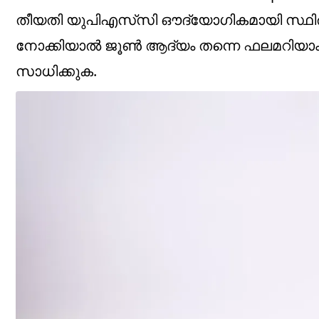
തീയതി യു‌പി‌എസ്‌സി ഔദ്യോഗികമായി സ്ഥിരീക
നോക്കിയാൽ ജൂൺ ആദ്യം തന്നെ ഫലമറിയാം
സാധിക്കുക.