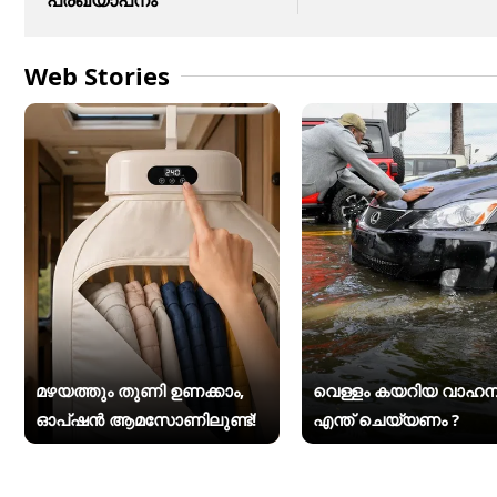
Web Stories
മഴയത്തും തുണി ഉണക്കാം,
വെള്ളം കയറിയ വാഹന
ഓപ്ഷൻ ആമസോണിലുണ്ട്!
എന്ത് ചെയ്യണം ?