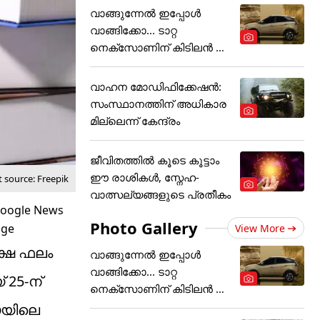
വാങ്ങുന്നേൽ ഇപ്പോൾ
വാങ്ങിക്കോ... ടാറ്റ
നെക്സോണിന് കിടിലൻ ഓ
ഫർ
വാഹന മോഡിഫിക്കേഷൻ:
സംസ്ഥാനത്തിന് അ‌ധികാര
മില്ലെന്ന് കേന്ദ്രം
ജീവിതത്തിൽ കൂടെ കൂട്ടാം
ഈ രാശികൾ, സ്നേഹ-
 source: Freepik
വാത്സല്യങ്ങളുടെ പ്രതീകം
Photo Gallery
View More
ക്ഷ ഫലം
വാങ്ങുന്നേൽ ഇപ്പോൾ
വാങ്ങിക്കോ... ടാറ്റ
 25-ന്
നെക്സോണിന് കിടിലൻ ഓ
ഫർ
യയിലെ