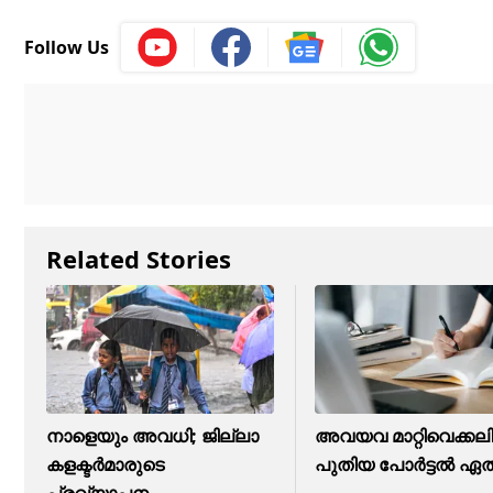
Follow Us
Related Stories
നാളെയും അവധി; ജില്ലാ
അവയവ മാറ്റിവെക്കലി
കളക്ടര്‍മാരുടെ
പുതിയ പോര്‍ട്ടല്‍ ഏത
പ്രഖ്യാപനം