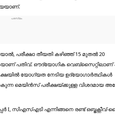
രിയയാണ്.
ാൽ, പരീക്ഷാ തീയതി കഴിഞ്ഞ് 15 മുതൽ 20
ുകയാണ് പതിവ്. ഔദ്യോ​ഗിക വെബ്സൈറ്റിലാണ്
പരീക്ഷയിൽ യോ​ഗ്യത നേടിയ ഉദ്യോഗാർത്ഥികൾ
ോകുന്ന മെയിൻസ് പരീക്ഷയ്ക്കുള്ള വിശദമായ അപ
 I, സിഎസ്എടി എന്നിങ്ങനെ രണ്ട് ഒബ്ജക്റ്റീവ്-ടൈ