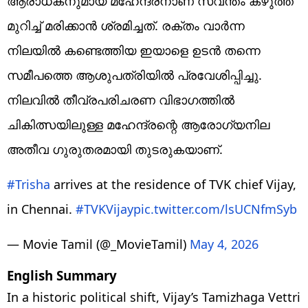
ആരാധകനുമായ മഹേന്ദ്രനാണ് സ്വന്തം കഴുത്ത്
മുറിച്ച് മരിക്കാൻ ശ്രമിച്ചത്. രക്തം വാർന്ന
നിലയിൽ കണ്ടെത്തിയ ഇയാളെ ഉടൻ തന്നെ
സമീപത്തെ ആശുപത്രിയിൽ പ്രവേശിപ്പിച്ചു.
നിലവിൽ തീവ്രപരിചരണ വിഭാഗത്തിൽ
ചികിത്സയിലുള്ള മഹേന്ദ്രന്റെ ആരോഗ്യനില
അതീവ ഗുരുതരമായി തുടരുകയാണ്.
#Trisha
arrives at the residence of TVK chief Vijay,
in Chennai.
#TVKVijay‌
pic.twitter.com/lsUCNfmSyb
— Movie Tamil (@_MovieTamil)
May 4, 2026
English Summary
In a historic political shift, Vijay’s Tamizhaga Vettri