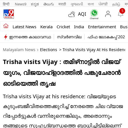
हिन्दी 
News9
ಕನ್ನಡ
తెలుగు
मराठी
ગુજરાતી
বাংলা
ਪੰਜਾਬੀ
தமிழ்
म
5
AQI
Kerala
Latest News
Kerala
Cricket
India
Entertainment
Bus
ഇന്നത്തെ കാലാവസ്ഥ
സ്വർണവില
ഫിഫ ലോകകപ്പ് 2026
India
Malayalam News
Elections
> Trisha Visits Vijay At His Residen
Entertainment
Trisha visits Vijay : തമിഴ്‌നാട്ടിൽ വിജയ്
Business
യുഗം, വിജയാഹ്ളാദത്തിൽ പങ്കുചേരാൻ
Education
ഓടിയെത്തി തൃഷ
Sports
Trisha visits Vijay at his residence: വിജയ്‌യുടെ
Lifestyle
കുടുംബജീവിതത്തെക്കുറിച്ച് നേരത്തെ ചില വ്യാജ
റിപ്പോർട്ടുകൾ വന്നിരുന്നെങ്കിലും, അതൊന്നും
world
തങ്ങളുടെ സുഹൃദ്ബന്ധത്തെ ബാധിച്ചിട്ടില്ലെന്ന്