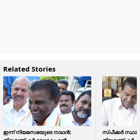
Related Stories
ഇന്ന് നിയമസഭയുടെ നാഥൻ;
സ്പീക്കർ സ്ഥാന