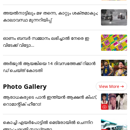
അയൽനാട്ടിലും മഴ തന്നെ, കാറ്റും ശക്തമാകും;
കാലാവസ്ഥ മുന്നറിയിപ്പ്
ഓണം ബമ്പര്‍ സമ്മാനം ലഭിച്ചാല്‍ നേരെ ഇ
വിടേക്ക് വിട്ടോ...
അ‌ർജുൻ ആയങ്കിയെ 14 ദിവസത്തേക്ക് റിമാൻ
ഡ് ചെയ്ത് കോടതി
Photo Gallery
View More
ആരാധകരുടെ പാൻ ഇന്ത്യൻ ആക്ഷൻ കിംഗ്,
റൊമാന്റിക് ഹീറോ!
കൊച്ചി എയര്‍പോട്ടില്‍ മെട്രോയില്‍ ചെന്നിറ
ങ്ങാം;പദ്ധതി സാധ്യതാ...