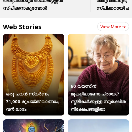
തിരുവഞ്ചൂർ രാധാകൃഷ്ണൻ
തിരുവഞ്ചൂർ, ഡെ
സ്പീക്കറാകുമ്പോൾ
സ്പീക്കറായി 
Web Stories
View More
60 വയസിന്
ഒരു പവൻ സ്വർണം
മുകളിലാണോ പ്രായം?
71,000 രൂപയ്ക്ക് വാങ്ങാം;
സ്ത്രീകള്‍ക്കുള്ള സുരക്ഷിത
വൻ ലാഭം
നിക്ഷേപങ്ങളിതാ