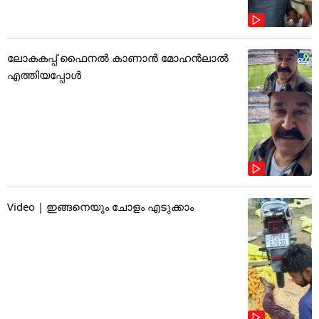
ലോകകപ്പ് ഫൈനൽ കാണാൻ മോഹൻലാൽ
എത്തിയപ്പോൾ
Video | ഇങ്ങനെയും ചോളം എടുക്കാം