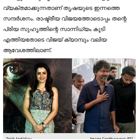
Technology
വ്യക്തമാക്കുന്നതാണ് തൃഷയുടെ ഇന്നത്തെ
Religion
സന്ദർശനം. രാഷ്ട്രീയ വിജയത്തോടൊപ്പം തന്റെ
പ്രിയ സുഹൃത്തിന്റെ സാന്നിധ്യം കൂടി
Web Story
എത്തിയതോടെ വിജയ് ക്യാമ്പും വലിയ
Photo
ആവേശത്തിലാണ്.
Short Videos
Trish And Vijay
Image Credit source: PTI