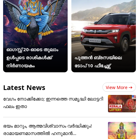
ഓഗസ്റ്റ് 20-ഓടെ തുലാം
ഉൾപ്പടെ രാശികൾക്ക്
പുത്തൻ ബ്രസയിലെ
നിർണായകം
ടോപ് 10 ഫീച്ചേഴ്സ്
Latest News
View More
വേഗം നോക്കിക്കോ; ഇന്നത്തെ സമൃദ്ധി ലോട്ടറി
ഫലം ഇതാ
ഭയം മാറും, ആത്മവിശ്വാസം വർദ്ധിക്കും!
രാമായണമാസത്തിൽ ഹനുമാൻ...