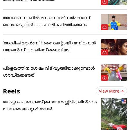
അവഗണനകളില്‍ മനംനൊന്ത് സര്‍ഫറാസ്
ഖാന്‍; ഒടുവില്‍ വൈകാരിക പ്രതികരണം
'ആശിഷ് ആൻണി' ! സൈലന്റായി വന്ന് വമ്പൻ
വയലൻസ് ... വില്ലന് കൈയ്യടി
പ്രളയത്തിന് ശേഷം വീട് വൃത്തിയാക്കുമ്പോൾ
ശ്രദ്ധിക്കേണ്ടത്
Reels
View More
മലപ്പുറം പാണക്കാട് ഉണ്ടായ മണ്ണിടിച്ചിലിൻ്റെ ഭ
യാനകമായ ദൃശ്യങ്ങൾ