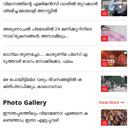
വിമാനത്തിന്റെ എമർജൻസി വാതിൽ തുറക്കാൻ
ശ്രമിച്ച മലയാളി അറസ്റ്റിൽ
അരുണാചൽ പ്രദേശിൽ 24 മണിക്കൂറിനിടെ
നാല് ഭൂകമ്പങ്ങൾ; അസാമിലും...
ഭാഗ്യം തുണച്ചോ.... കാരുണ്യ പ്ലസ് എ
ടുത്തവര്‍ വേഗം നോക്കിക്കോ, ഫലം
മഴ പോയിട്ടില്ല! വരും ദിവസങ്ങളിൽ ശ
ക്തിപ്രാപിക്കും; കാലാവസ്ഥ
Photo Gallery
View More
ഈന്തപ്പഴത്തിലും വ്യാജനോ! എങ്ങനെ ക
ണ്ടെത്താം; ഇതാ എളുപ്പവഴി