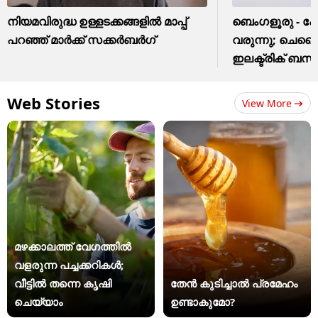
നിയമവിരുദ്ധ ഉള്ളടക്കങ്ങളിൽ മാപ്പ്
ബെംഗളൂരു - 
പറഞ്ഞ് മാർക്ക് സക്കർബർഗ്
വരുന്നു; ചെന്
ഇലക്ട്രിക് ബ
Web Stories
View More
മഴക്കാലത്ത് വേഗത്തിൽ
വളരുന്ന പച്ചക്കറികൾ;
വീട്ടിൽ തന്നെ കൃഷി
തേൻ കുടിച്ചാൽ പ്രമേഹം
ചെയ്യാം
ഉണ്ടാകുമോ?