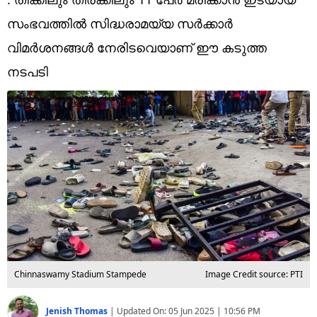
Technology
സംഭവത്തിൽ സിദ്ധരാമയ്യ സർക്കാർ
Religion
വിമർശനങ്ങൾ നേരിടവെയാണ് ഈ കടുത്ത
Web Story
നടപടി
Photo
Short Videos
Chinnaswamy Stadium Stampede
Image Credit source: PTI
Jenish Thomas
|
Updated On:
05 Jun 2025 | 10:56 PM