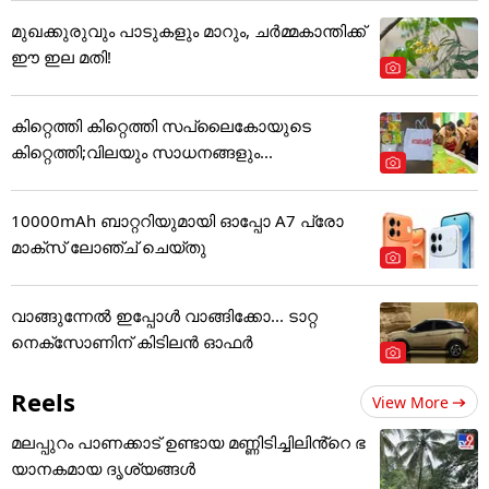
മുഖക്കുരുവും പാടുകളും മാറും, ചർമ്മകാന്തിക്ക്
ഈ ഇല മതി!
കിറ്റെത്തി കിറ്റെത്തി സപ്ലൈകോയുടെ
കിറ്റെത്തി;വിലയും സാധനങ്ങളും...
10000mAh ബാറ്ററിയുമായി ഓപ്പോ A7 പ്രോ
മാക്സ് ലോഞ്ച് ചെയ്തു
വാങ്ങുന്നേൽ ഇപ്പോൾ വാങ്ങിക്കോ... ടാറ്റ
നെക്സോണിന് കിടിലൻ ഓഫർ
Reels
View More
മലപ്പുറം പാണക്കാട് ഉണ്ടായ മണ്ണിടിച്ചിലിൻ്റെ ഭ
യാനകമായ ദൃശ്യങ്ങൾ