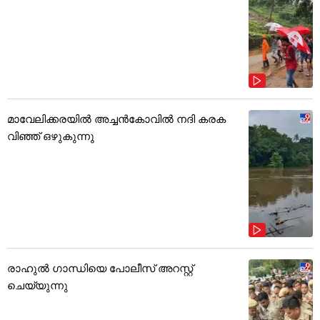
മാവേലിക്കരയിൽ അച്ചൻകോവിൽ നദി കരക
വിഞ്ഞ് ഒഴുകുന്നു
രാഹുൽ ഗാന്ധിയെ പോലീസ് അറസ്റ്റ്
ചെയ്യുന്നു