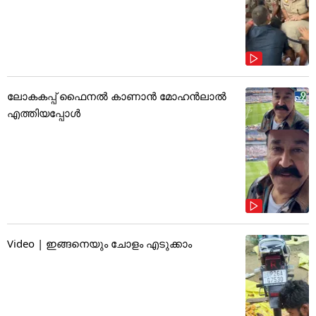
ലോകകപ്പ് ഫൈനൽ കാണാൻ മോഹൻലാൽ
എത്തിയപ്പോൾ
Video | ഇങ്ങനെയും ചോളം എടുക്കാം