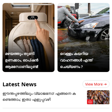
മഴയത്തും തുണി
വെള്ളം കയറിയ
ഉണക്കാം, ഓപ്ഷൻ
വാഹനങ്ങൾ എന്ത്
ആമസോണിലുണ്ട്!
ചെയ്യണം ?
Latest News
View More
ഈന്തപ്പഴത്തിലും വ്യാജനോ! എങ്ങനെ ക
ണ്ടെത്താം; ഇതാ എളുപ്പവഴി