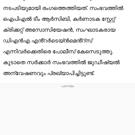
നടപടിയുമായി രംഗത്തെത്തിയത്. സംഭവത്തിൽ
ഐപിഎൽ ടീം ആർസിബി, കർണാടക സ്റ്റേറ്റ്
ക്രിക്കറ്റ് അസോസിയേഷൻ, സംഘാടകരായ
ഡിഎൻഎ എൻ്റർടെയ്ൻമെൻ്റ്സ്
എന്നിവർക്കെതിരെ പോലീസ് കേസെടുത്തു.
കൂടാതെ സർക്കാർ സംഭവത്തിൽ ജുഡീഷ്യൽ
അന്വേഷണവും പ്രഖ്യാപിച്ചിട്ടുണ്ട്.