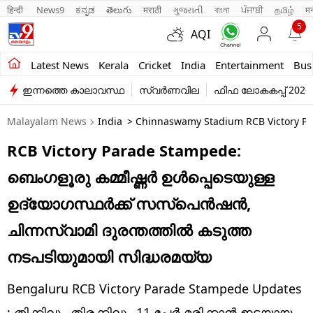
हिन्दी 
News9
ಕನ್ನಡ
తెలుగు
मराठी
ગુજરાતી
বাংলা
ਪੰਜਾਬੀ
தமிழ்
म
5
AQI
Kerala
Latest News
Kerala
Cricket
India
Entertainment
Bus
ഇന്നത്തെ കാലാവസ്ഥ
സ്വർണവില
ഫിഫ ലോകകപ്പ് 2026
India
Malayalam News
India
> Chinnaswamy Stadium RCB Victory Pa
Entertainment
RCB Victory Parade Stampede:
Business
ബെംഗളൂരു കമ്മീഷ്ണർ ഉൾപ്പെടെയുള്ള
Education
ഉദ്യോഗസ്ഥർക്ക് സസ്പെൻഷൻ,
Sports
ചിന്നസ്വാമി ദുരന്തത്തിൽ കടുത്ത
Lifestyle
നടപടിയുമായി സിദ്ധരമയ്യ
world
Bengaluru RCB Victory Parade Stampede Updates
: തിക്കിലും തിരക്കിലും 11 പേർ മരിക്കാൻ ഇടയായ