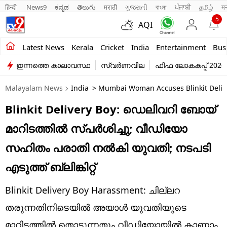
हिन्दी 
News9
ಕನ್ನಡ
తెలుగు
मराठी
ગુજરાતી
বাংলা
ਪੰਜਾਬੀ
தமிழ்
म
5
AQI
Kerala
Latest News
Kerala
Cricket
India
Entertainment
Bus
ഇന്നത്തെ കാലാവസ്ഥ
സ്വർണവില
ഫിഫ ലോകകപ്പ് 2026
India
Malayalam News
India
> Mumbai Woman Accuses Blinkit Deliver
Entertainment
Blinkit Delivery Boy: ഡെലിവറി ബോയ്
Business
മാറിടത്തിൽ സ്പർശിച്ചു; വീഡിയോ
Education
സഹിതം പരാതി നൽകി യുവതി; നടപടി
Sports
എടുത്ത് ബ്ലിങ്കിറ്റ്
Lifestyle
Blinkit Delivery Boy Harassment: ചില്ലറ
world
തരുന്നതിനിടെയിൽ അയാൾ യുവതിയുടെ
മാറിടത്തിൽ തൊടുന്നതും വീഡിയോയിൽ കാണാം.