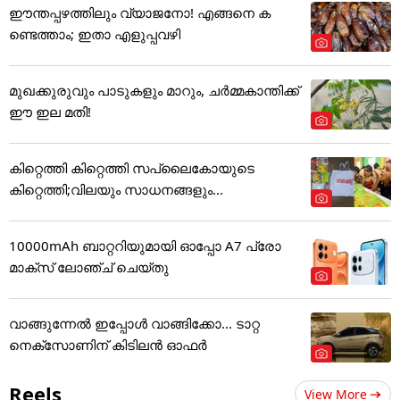
ഈന്തപ്പഴത്തിലും വ്യാജനോ! എങ്ങനെ ക
ണ്ടെത്താം; ഇതാ എളുപ്പവഴി
മുഖക്കുരുവും പാടുകളും മാറും, ചർമ്മകാന്തിക്ക്
ഈ ഇല മതി!
കിറ്റെത്തി കിറ്റെത്തി സപ്ലൈകോയുടെ
കിറ്റെത്തി;വിലയും സാധനങ്ങളും...
10000mAh ബാറ്ററിയുമായി ഓപ്പോ A7 പ്രോ
മാക്സ് ലോഞ്ച് ചെയ്തു
വാങ്ങുന്നേൽ ഇപ്പോൾ വാങ്ങിക്കോ... ടാറ്റ
നെക്സോണിന് കിടിലൻ ഓഫർ
Reels
View More