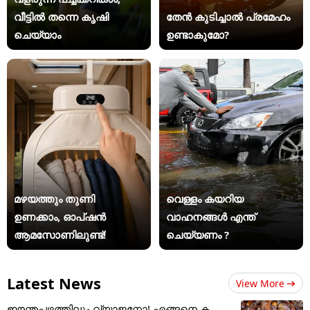
വീട്ടിൽ തന്നെ കൃഷി
തേൻ കുടിച്ചാൽ പ്രമേഹം
ചെയ്യാം
ഉണ്ടാകുമോ?
മഴയത്തും തുണി
വെള്ളം കയറിയ
ഉണക്കാം, ഓപ്ഷൻ
വാഹനങ്ങൾ എന്ത്
ആമസോണിലുണ്ട്!
ചെയ്യണം ?
Latest News
View More
ഈന്തപ്പഴത്തിലും വ്യാജനോ! എങ്ങനെ ക