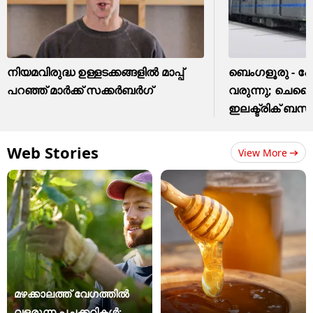
നിയമവിരുദ്ധ ഉള്ളടക്കങ്ങളിൽ മാപ്പ്
ബെംഗളൂരു - 
പറഞ്ഞ് മാർക്ക് സക്കർബർഗ്
വരുന്നു; ചെന്
ഇലക്ട്രിക് ബ
Web Stories
View More
മഴക്കാലത്ത് വേഗത്തിൽ
വളരുന്ന പച്ചക്കറികൾ;