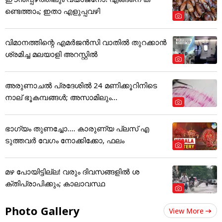
ണ്ടെത്താം; ഇതാ എളുപ്പവഴി
വിമാനത്തിന്റെ എമർജൻസി വാതിൽ തുറക്കാൻ
ശ്രമിച്ച മലയാളി അറസ്റ്റിൽ
അരുണാചൽ പ്രദേശിൽ 24 മണിക്കൂറിനിടെ
നാല് ഭൂകമ്പങ്ങൾ; അസാമിലും...
ഭാഗ്യം തുണച്ചോ.... കാരുണ്യ പ്ലസ് എ
ടുത്തവര്‍ വേഗം നോക്കിക്കോ, ഫലം
മഴ പോയിട്ടില്ല! വരും ദിവസങ്ങളിൽ ശ
ക്തിപ്രാപിക്കും; കാലാവസ്ഥ
Photo Gallery
View More