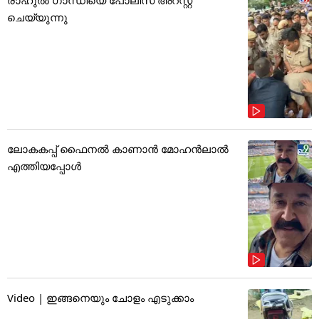
ചെയ്യുന്നു
ലോകകപ്പ് ഫൈനൽ കാണാൻ മോഹൻലാൽ
എത്തിയപ്പോൾ
Video | ഇങ്ങനെയും ചോളം എടുക്കാം