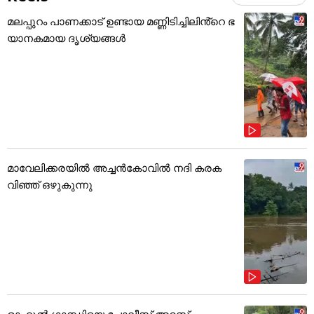
മലപ്പുറം പാണക്കാട് ഉണ്ടായ മണ്ണിടിച്ചിലിൻ്റെ ഭ
യാനകമായ ദൃശ്യങ്ങൾ
മാവേലിക്കരയിൽ അച്ചൻകോവിൽ നദി കരക
വിഞ്ഞ് ഒഴുകുന്നു
രാഹുൽ ഗാന്ധിയെ പോലീസ് അറസ്റ്റ്