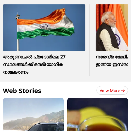
അരുണാചൽ പ്രദേശിലെ 27
നരേന്ദ്ര മോദിക്ക
സ്ഥലങ്ങൾക്ക് ഔദ്യോഗിക
ഇന്ത്യ-ഇസ്രായ
നാമകരണം
Web Stories
View More