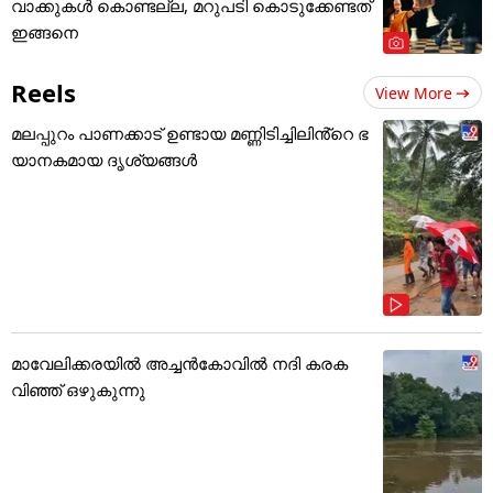
വാക്കുകൾ കൊണ്ടല്ല, മറുപടി കൊടുക്കേണ്ടത്
ഇങ്ങനെ
Reels
View More
മലപ്പുറം പാണക്കാട് ഉണ്ടായ മണ്ണിടിച്ചിലിൻ്റെ ഭ
യാനകമായ ദൃശ്യങ്ങൾ
മാവേലിക്കരയിൽ അച്ചൻകോവിൽ നദി കരക
വിഞ്ഞ് ഒഴുകുന്നു