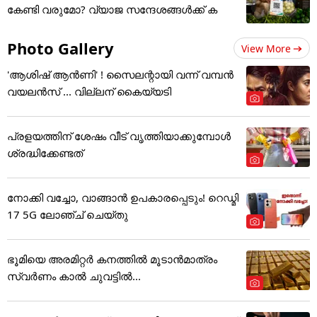
കേണ്ടി വരുമോ? വ്യാജ സന്ദേശങ്ങൾക്ക് ക
Photo Gallery
View More
'ആശിഷ് ആൻണി' ! സൈലന്റായി വന്ന് വമ്പൻ
വയലൻസ് ... വില്ലന് കൈയ്യടി
പ്രളയത്തിന് ശേഷം വീട് വൃത്തിയാക്കുമ്പോൾ
ശ്രദ്ധിക്കേണ്ടത്
നോക്കി വച്ചോ, വാങ്ങാൻ ഉപകാരപ്പെടും! റെഡ്മി
17 5G ലോഞ്ച് ചെയ്തു
ഭൂമിയെ അരമിറ്റർ കനത്തിൽ മൂടാൻമാത്രം
സ്വർണം കാൽ ചുവട്ടിൽ...