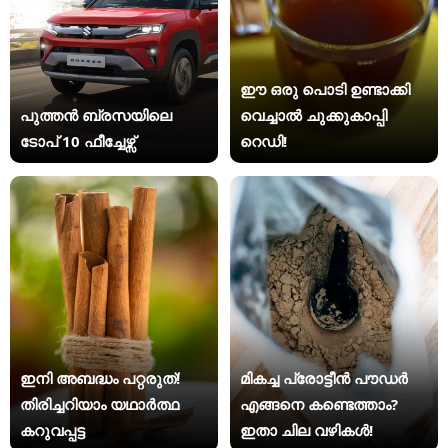
ഈ ഒരു പൊടി ഉണ്ടാക്കി
പുത്തൻ ബ്രസയിലെ
വെച്ചാൽ ചുക്കുകാപ്പി
ടോപ് 10 ഫീച്ചേഴ്സ്
റെഡി!
ഇനി അബദ്ധം പറ്റരുത്!
മികച്ച പ്രോട്ടീൻ പൗഡർ
തിരിച്ചറിയാം യഥാര്‍ത്ഥ
എങ്ങനെ കണ്ടെത്താം?
കറുവപ്പട്ട
ഇതാ ചില വഴികൾ!