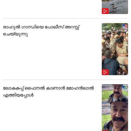
രാഹുൽ ഗാന്ധിയെ പോലീസ് അറസ്റ്റ്
ചെയ്യുന്നു
ലോകകപ്പ് ഫൈനൽ കാണാൻ മോഹൻലാൽ
എത്തിയപ്പോൾ