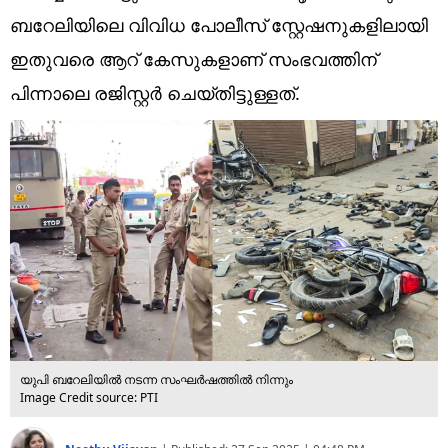
Technology
ബറേലിയിലെ വിവിധ പോലീസ് സ്റ്റേഷനുകളിലായി
Religion
ഇതുവരെ ആറ് കേസുകളാണ് സംഭവത്തിന്
പിന്നാലെ രജിസ്റ്റർ ചെയ്തിട്ടുള്ളത്.
Web Story
Photo
Short Videos
യുപി ബറേലിയിൽ നടന്ന സംഘർഷത്തിൽ നിന്നും
Image Credit source: PTI