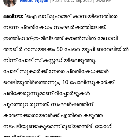
Neethu Vijayan
|
Published:
27 Sep 2025 | 04:48 PM
ലഖ്നൗ: ‘
ഐ ലവ് മുഹമ്മദ്’ കാമ്പയിനെതിരെ
നടന്ന പ്രതിഷേധം സംഘർഷത്തിലേക്ക്.
ഇത്തിഹാദ്-ഇ-മില്ലത്ത് കൗൺസിൽ മേധാവി
തൗഖീർ റാസയടക്കം 50 പേരെ യുപി ബറേലിയിൽ
നിന്ന് പോലീസ് കസ്റ്റഡിയിലെടുത്തു.
പോലീസുകാർക്ക് നേരെ പ്രതിഷേധക്കാർ
വെടിയുതിർത്തെന്നും, 10 പോലീസുകാർക്ക്
പരിക്കേറ്റെന്നുമാണ് റിപ്പോർട്ടുകൾ
പുറത്തുവരുന്നത്. സംഘർഷത്തിന്
കാരണക്കാരായവർക്ക് എതിരെ കടുത്ത
നടപടിയുണ്ടാകുമെന്ന് മുഖ്യമന്ത്രി യോ​ഗി
ആദിത്യനാഥ് പറഞ്ഞു.