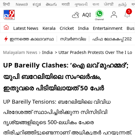
हिन्दी 
News9
ಕನ್ನಡ
తెలుగు
मराठी
ગુજરાતી
বাংলা
ਪੰਜਾਬੀ
தமிழ்
म
5
AQI
Kerala
Latest News
Kerala
Cricket
India
Entertainment
Bus
ഇന്നത്തെ കാലാവസ്ഥ
സ്വർണവില
ഫിഫ ലോകകപ്പ് 2026
India
Malayalam News
India
> Uttar Pradesh Protests Over The I L
Entertainment
UP Bareilly Clashes: ‘ഐ ലവ് മുഹമ്മദ്’;
Business
യുപി ബറേലിയിലെ സംഘ‌ർഷം,
Education
ഇതുവരെ പിടിയിലായത് 50 പേർ
Sports
UP Bareilly Tensions: ബറേലിയിലെ വിവിധ
Lifestyle
പ്രദേശത്ത് സ്ഥാപിച്ചിരിക്കുന്ന സിസിടിവി
ദൃശ്യങ്ങളിലൂടെ 500-ലധികം പേരെ
world
തിരിച്ചറിഞ്ഞിട്ടുണ്ടെന്നാണ് അധികൃതർ പറയുന്നത്.