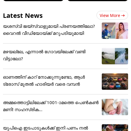
Latest News
View More
യശസ്വി ജയ്‌സ്വാളുമായി പ്രണയത്തിലോ?
വൈറൽ വീഡിയോയ്ക്ക് മറുപടിയുമായി
മഴയല്ലേ, എന്നാൽ ഗോവയിലേക്ക് വണ്ടി
വിട്ടാലോ?
ഓണത്തിന് കാറ് നോക്കുന്നുണ്ടോ, ആൾ
ട്രോസ് മുതൽ ഹാരിയർ വരെ വമ്പൻ
അമ്മത്തൊട്ടിലിലേക്ക് 1001-ാമത്തെ പെൺകൺ
മണി! സഹസ്രിക...
യുപിഐ ഇടപാടുകൾക്ക് ഇനി പണം നൽ