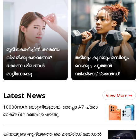
മുടി കൊഴിച്ചിൽ കാരണം
വിഷമിക്കുകയാണോ?
തടിയും കുറയും മസിലും
ഭക്ഷണ ശീലങ്ങൾ
വെക്കും; പുത്തൻ
മാറ്റിനോക്കൂ
വർക്ക്ഔട്ട് ട്രെൻഡ്!
Latest News
View More
10000mAh ബാറ്ററിയുമായി ഓപ്പോ A7 പ്രോ
മാക്സ് ലോഞ്ച് ചെയ്തു
കിയയുടെ ആദ്യത്തെ ഹൈബ്രിഡ് മോഡൽ