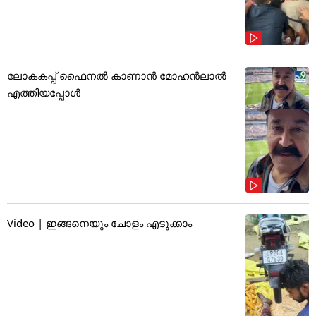
ലോകകപ്പ് ഫൈനൽ കാണാൻ മോഹൻലാൽ
എത്തിയപ്പോൾ
Video | ഇങ്ങനെയും ചോളം എടുക്കാം