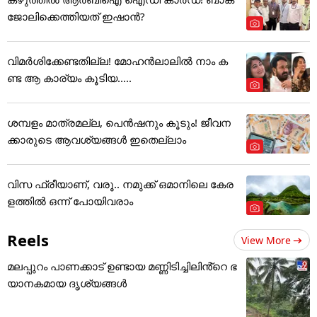
ജോലിക്കെത്തിയത് ഇഷാന്‍?
വിമർശിക്കേണ്ടതില്ല! മോഹൻലാലിൽ നാം ക
ണ്ട ആ കാര്യം കൂടിയ.....
ശമ്പളം മാത്രമല്ല, പെൻഷനും കൂടും! ജീവന
ക്കാരുടെ ആവശ്യങ്ങൾ ഇതെല്ലാം
വിസ ഫ്രീയാണ്, വരൂ.. നമുക്ക് ഒമാനിലെ കേര
ളത്തിൽ ഒന്ന് പോയിവരാം
Reels
View More
മലപ്പുറം പാണക്കാട് ഉണ്ടായ മണ്ണിടിച്ചിലിൻ്റെ ഭ
യാനകമായ ദൃശ്യങ്ങൾ