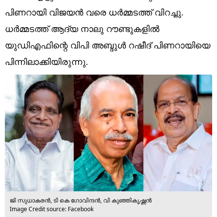
Technology
പിണറായി വിജയന്‍ വരെ ധര്‍മ്മടത്ത് വിറച്ചു.
Religion
ധര്‍മ്മടത്ത് ആദ്യ നാലു റൗണ്ടുകളില്‍
യുഡിഎഫിന്റെ വിപി അബ്ദുള്‍ റഷീദ് പിണറായിയെ
Web Story
പിന്നിലാക്കിയിരുന്നു.
Photo
Short Videos
ജി സുധാകരൻ, ടി കെ ഗോവിന്ദൻ, വി കുഞ്ഞികൃഷ്ണൻ
Image Credit source: Facebook