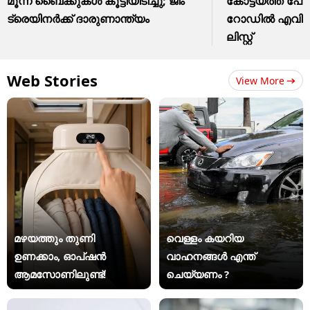
മൂന്ന് ബൈക്കുകൾ കൂട്ടിയിടിച്ചു; ജിം
കോട്ടയത്ത് പോ
ട്രെയിനർക്ക് ദാരുണാന്ത്യം
റോഡിൽ എവിടൊക
ലിസ്റ്റ്
Web Stories
View More
മഴയത്തും തുണി
വെള്ളം കയറിയ
ഉണക്കാം, ഓപ്ഷൻ
വാഹനങ്ങൾ എന്ത്
ആമസോണിലുണ്ട്!
ചെയ്യണം ?