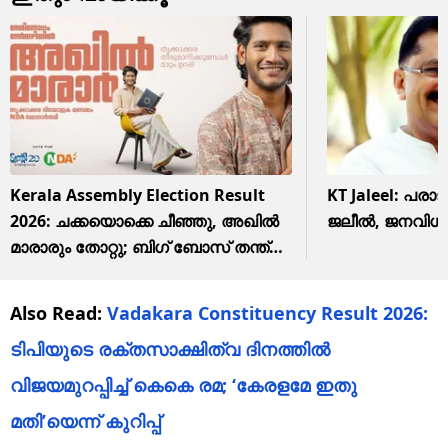
Kerala Assembly Election Result
KT Jaleel: പരാജയം സമ്മതിച്ച് കെടി
2026: ചക്കയൊക്കെ ചീഞ്ഞു, അഖില്‍
ജലീൽ, ജനവിധി 
മാരാരും തോറ്റു; ബിഗ് ബോസ് തന്ത്രം
ഏറ്റില്ല
Also Read:
Vadakara Constituency Result 2026:
ടിപിയുടെ രക്തസാക്ഷിത്വ ദിനത്തില്‍
വിജയമുറപ്പിച്ച് കെകെ രമ; ‘കേരളമേ ഇതു
മതി’യെന്ന് കുറിപ്പ്‌