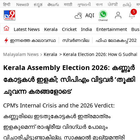
हिन्दी 
News9
ಕನ್ನಡ
తెలుగు
मराठी
ગુજરાતી
বাংলা
ਪੰਜਾਬੀ
தமிழ்
म
5
AQI
Kerala
Latest News
Kerala
Cricket
India
Entertainment
Bus
ഇന്നത്തെ കാലാവസ്ഥ
സ്വർണവില
ഫിഫ ലോകകപ്പ് 2026
India
Malayalam News
Kerala
> Kerala Election 2026: How G Sudhak
Entertainment
Kerala Assembly Election 2026: കണ്ണൂര്‍
Business
കോട്ടകള്‍ ഇളകി; സിപിഎം വിട്ടവര്‍ ‘തൂക്കി
Education
ചുവന്ന കരങ്ങളോടെ’
Sports
CPM’s Internal Crisis and the 2026 Verdict:
Lifestyle
കണ്ണൂരിലെ ഇടതുകോട്ടകള്‍ ഇത്രമാത്രം
ഇളകുമെന്ന് രാഷ്ട്രീയ വിദഗ്ധര്‍ പോലും
world
വിചാരിച്ചിട്ടുണ്ടാകില്ല. സാക്ഷാല്‍ മുഖ്യമന്ത്രി