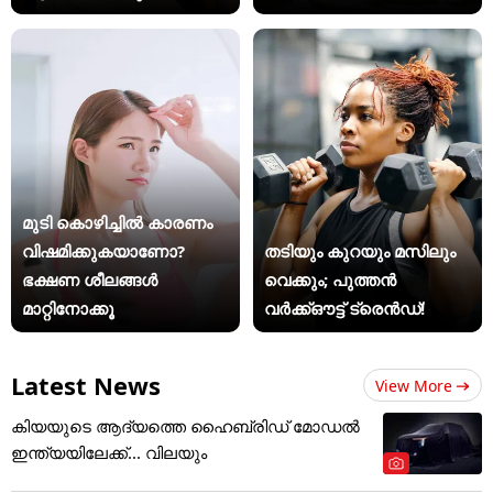
മുടി കൊഴിച്ചിൽ കാരണം
വിഷമിക്കുകയാണോ?
തടിയും കുറയും മസിലും
ഭക്ഷണ ശീലങ്ങൾ
വെക്കും; പുത്തൻ
മാറ്റിനോക്കൂ
വർക്ക്ഔട്ട് ട്രെൻഡ്!
Latest News
View More
കിയയുടെ ആദ്യത്തെ ഹൈബ്രിഡ് മോഡൽ
ഇന്ത്യയിലേക്ക്... വിലയും