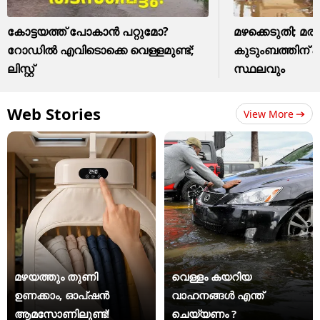
കോട്ടയത്ത് പോകാൻ പറ്റുമോ?
മഴക്കെടുതി; മരി
റോഡിൽ എവിടൊക്കെ വെള്ളമുണ്ട്;
കുടുംബത്തിന് 8 
ലിസ്റ്റ്
സ്ഥലവും
Web Stories
View More
മഴയത്തും തുണി
വെള്ളം കയറിയ
ഉണക്കാം, ഓപ്ഷൻ
വാഹനങ്ങൾ എന്ത്
ആമസോണിലുണ്ട്!
ചെയ്യണം ?