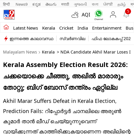
हिन्दी 
News9
ಕನ್ನಡ
తెలుగు
मराठी
ગુજરાતી
বাংলা
ਪੰਜਾਬੀ
தமிழ்
म
5
AQI
Kerala
Latest News
Kerala
Cricket
India
Entertainment
Bus
ഇന്നത്തെ കാലാവസ്ഥ
സ്വർണവില
ഫിഫ ലോകകപ്പ് 2026
India
Malayalam News
Kerala
> NDA Candidate Akhil Marar Loses In K
Entertainment
Kerala Assembly Election Result 2026:
Business
ചക്കയൊക്കെ ചീഞ്ഞു, അഖില്‍ മാരാരും
Education
തോറ്റു; ബിഗ് ബോസ് തന്ത്രം ഏറ്റില്ല
Sports
Akhil Marar Suffers Defeat in Kerala Election,
Lifestyle
Prediction Fails: റിപ്പോര്‍ട്ടര്‍ ചാനലിലെ അരുണ്‍
കുമാര്‍ താന്‍ ലീഡ് ചെയ്യുന്നുവെന്ന്
world
വായിക്കുന്നത് കാത്തിരിക്കുകയാണെന്ന അഖിലിന്റെ