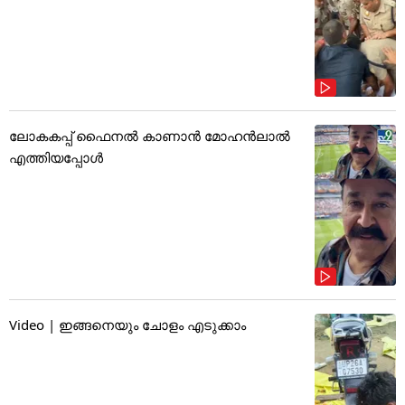
ലോകകപ്പ് ഫൈനൽ കാണാൻ മോഹൻലാൽ
എത്തിയപ്പോൾ
Video | ഇങ്ങനെയും ചോളം എടുക്കാം