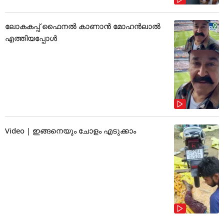
ലോകകപ്പ് ഫൈനൽ കാണാൻ മോഹൻലാൽ
എത്തിയപ്പോൾ
Video | ഇങ്ങനെയും ചോളം എടുക്കാം