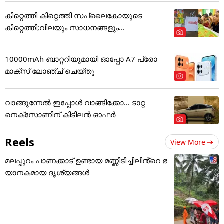
കിറ്റെത്തി കിറ്റെത്തി സപ്ലൈകോയുടെ
കിറ്റെത്തി;വിലയും സാധനങ്ങളും...
10000mAh ബാറ്ററിയുമായി ഓപ്പോ A7 പ്രോ
മാക്സ് ലോഞ്ച് ചെയ്തു
വാങ്ങുന്നേൽ ഇപ്പോൾ വാങ്ങിക്കോ... ടാറ്റ
നെക്സോണിന് കിടിലൻ ഓഫർ
Reels
View More
മലപ്പുറം പാണക്കാട് ഉണ്ടായ മണ്ണിടിച്ചിലിൻ്റെ ഭ
യാനകമായ ദൃശ്യങ്ങൾ