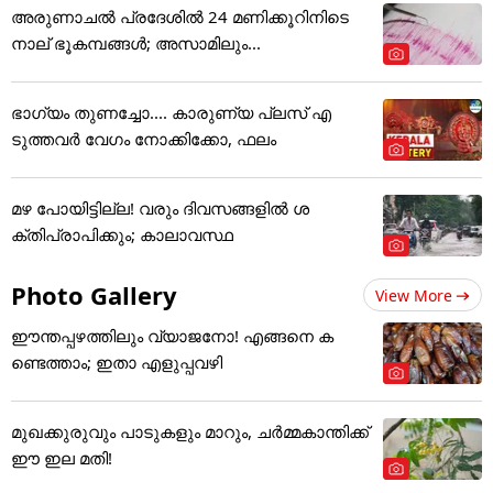
അരുണാചൽ പ്രദേശിൽ 24 മണിക്കൂറിനിടെ
നാല് ഭൂകമ്പങ്ങൾ; അസാമിലും...
ഭാഗ്യം തുണച്ചോ.... കാരുണ്യ പ്ലസ് എ
ടുത്തവര്‍ വേഗം നോക്കിക്കോ, ഫലം
മഴ പോയിട്ടില്ല! വരും ദിവസങ്ങളിൽ ശ
ക്തിപ്രാപിക്കും; കാലാവസ്ഥ
Photo Gallery
View More
ഈന്തപ്പഴത്തിലും വ്യാജനോ! എങ്ങനെ ക
ണ്ടെത്താം; ഇതാ എളുപ്പവഴി
മുഖക്കുരുവും പാടുകളും മാറും, ചർമ്മകാന്തിക്ക്
ഈ ഇല മതി!