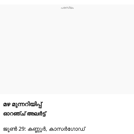
മഴ മുന്നറിയിപ്പ്
ഓറഞ്ച് അലർട്ട്
ജൂൺ 29: കണ്ണൂർ, കാസർഗോഡ്