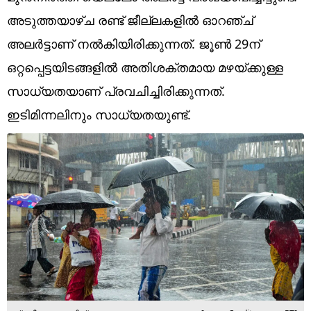
Technology
അടുത്തയാഴ്ച രണ്ട് ജീല്ലകളിൽ ഓറഞ്ച്
Religion
അലർട്ടാണ് നൽകിയിരിക്കുന്നത്. ജൂൺ 29ന്
ഒറ്റപ്പെട്ടയിടങ്ങളിൽ അതിശക്തമായ മഴയ്ക്കുള്ള
Web Story
സാധ്യതയാണ് പ്രവചിച്ചിരിക്കുന്നത്.
Photo
ഇടിമിന്നലിനും സാധ്യതയുണ്ട്.
Short Videos