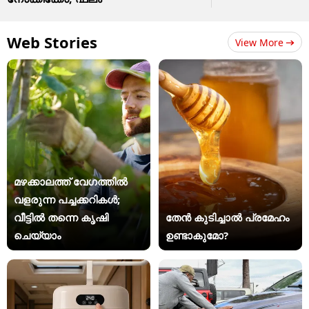
Web Stories
View More
മഴക്കാലത്ത് വേഗത്തിൽ
വളരുന്ന പച്ചക്കറികൾ;
വീട്ടിൽ തന്നെ കൃഷി
തേൻ കുടിച്ചാൽ പ്രമേഹം
ചെയ്യാം
ഉണ്ടാകുമോ?