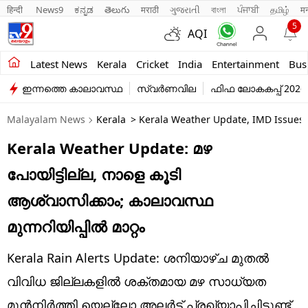
हिन्दी 
News9
ಕನ್ನಡ
తెలుగు
मराठी
ગુજરાતી
বাংলা
ਪੰਜਾਬੀ
தமிழ்
म
5
AQI
Kerala
Latest News
Kerala
Cricket
India
Entertainment
Bus
ഇന്നത്തെ കാലാവസ്ഥ
സ്വർണവില
ഫിഫ ലോകകപ്പ് 2026
India
Malayalam News
Kerala
> Kerala Weather Update, IMD Issues Or
Entertainment
Kerala Weather Update: മഴ
Business
പോയിട്ടില്ല, നാളെ കൂടി
Education
ആശ്വാസിക്കാം; കാലാവസ്ഥ
Sports
മുന്നറിയിപ്പിൽ മാറ്റം
Lifestyle
Kerala Rain Alerts Update: ശനിയാഴ്ച മുതൽ
world
വിവിധ ജില്ലകളിൽ ശക്തമായ മഴ സാധ്യത
മുൻനിർത്തി യെല്ലോ അലർട്ട് പ്രഖ്യാപിച്ചിട്ടുണ്ട്.