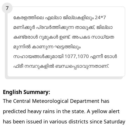
കേരളത്തിലെ എല്ലാ ജില്ലകളിലും 24*7
മണിക്കൂർ പ്രവർത്തിക്കുന്ന താലൂക്ക്, ജില്ലാ
കണ്ട്രോൾ റൂമുകൾ ഉണ്ട്. അപകട സാധ്യത
മുന്നിൽ കാണുന്ന ഘട്ടത്തിലും
സഹായങ്ങൾക്കുമായി 1077,1070 എന്നീ ടോൾ
ഫ്രീ നമ്പറുകളിൽ ബന്ധപ്പെടാവുന്നതാണ്.
English Summary:
The Central Meteorological Department has
predicted heavy rains in the state. A yellow alert
has been issued in various districts since Saturday