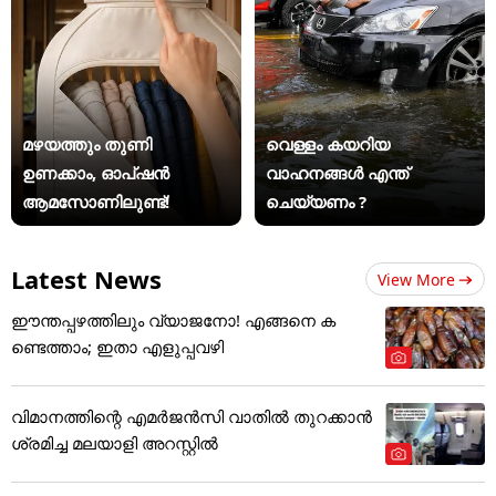
മഴയത്തും തുണി
വെള്ളം കയറിയ
ഉണക്കാം, ഓപ്ഷൻ
വാഹനങ്ങൾ എന്ത്
ആമസോണിലുണ്ട്!
ചെയ്യണം ?
Latest News
View More
ഈന്തപ്പഴത്തിലും വ്യാജനോ! എങ്ങനെ ക
ണ്ടെത്താം; ഇതാ എളുപ്പവഴി
വിമാനത്തിന്റെ എമർജൻസി വാതിൽ തുറക്കാൻ
ശ്രമിച്ച മലയാളി അറസ്റ്റിൽ