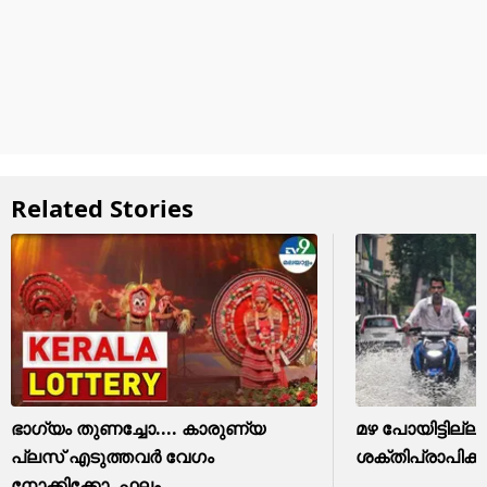
Related Stories
ഭാഗ്യം തുണച്ചോ.... കാരുണ്യ
മഴ പോയിട്ടില്ല
പ്ലസ് എടുത്തവര്‍ വേഗം
ശക്തിപ്രാപിക്
നോക്കിക്കോ, ഫലം