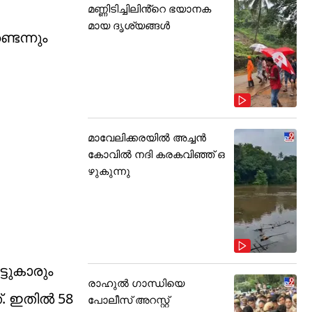
മണ്ണിടിച്ചിലിൻ്റെ ഭയാനക
മായ ദൃശ്യങ്ങൾ
െന്നും
മാവേലിക്കരയിൽ അച്ചൻ
കോവിൽ നദി കരകവിഞ്ഞ് ഒ
ഴുകുന്നു
്ടുകാരും
രാഹുൽ ഗാന്ധിയെ
. ഇതിൽ 58
പോലീസ് അറസ്റ്റ്