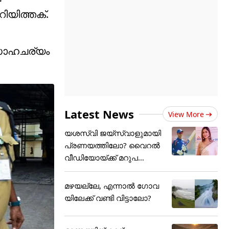
യിത്തക്.
 സാഹചര്യം
Latest News
View More
യശസ്വി ജയ്‌സ്വാളുമായി
പ്രണയത്തിലോ? വൈറൽ
വീഡിയോയ്ക്ക് മറുപ
ടിയുമായി
മഴയല്ലേ, എന്നാൽ ഗോവ
യിലേക്ക് വണ്ടി വിട്ടാലോ?