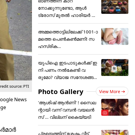
ഓണത്തിന് കാറ്
നോക്കുന്നുണ്ടോ, ആൾ
ട്രോസ് മുതൽ ഹാരിയർ വ
രെ വമ്പൻ
അമ്മത്തൊട്ടിലിലേക്ക് 1001-ാ
മത്തെ പെൺകൺമണി! സ
ഹസ്രിക...
യുപിഐ ഇടപാടുകൾക്ക് ഇ
നി പണം നൽകേണ്ടി വ
രുമോ? വ്യാജ സന്ദേശങ്ങൾ
ക്ക് ക
edit source: PTI
Photo Gallery
View More
'ആശിഷ് ആൻണി' ! സൈല
ന്റായി വന്ന് വമ്പൻ വയലൻ
സ് ... വില്ലന് കൈയ്യടി
ടർമാർ
പ്രളയത്തിന് ശേഷം വീട്