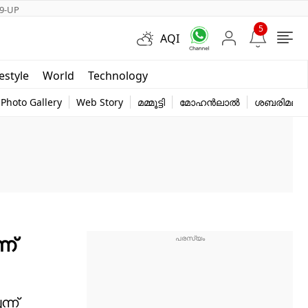
9-UP
5
AQI
Short Videos
festyle
World
Technology
y
Photo Gallery
Web Story
മമ്മൂട്ടി
മോഹൻലാൽ
ശബരിമല
ന്
്ന്