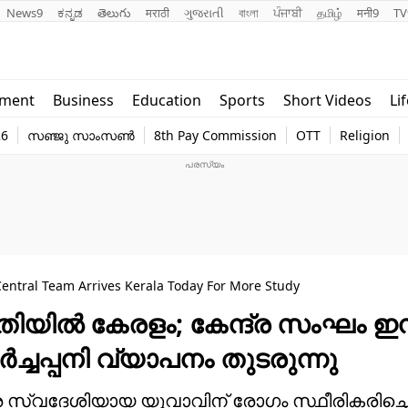
News9
ಕನ್ನಡ
తెలుగు
मराठी
ગુજરાતી
বাংলা
ਪੰਜਾਬੀ
தமிழ்
मनी9
TV
Lifestyle
Religion
nment
Business
Education
Sports
Short Videos
Li
world
Web Stor
26
സഞ്ജു സാംസൺ
8th Pay Commission
OTT
Religion
Technology
Photo
entral Team Arrives Kerala Today For More Study
ീതിയിൽ കേരളം; കേന്ദ്ര സംഘം ഇന്
്ചപ്പനി വ്യാപനം തുടരുന്നു
ുകര സ്വദേശിയായ യുവാവിന് രോഗം സ്ഥീരികരിച്ചെന