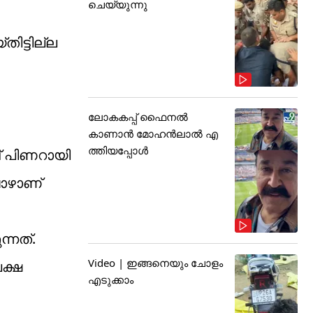
ചെയ്യുന്നു
ിട്ടില്ല
ലോകകപ്പ് ഫൈനൽ
കാണാൻ മോഹൻലാൽ എ
ത്തിയപ്പോൾ
് പിണറായി
പോഴാണ്
്നത്.
Video | ഇങ്ങനെയും ചോളം
ക്ഷ
എടുക്കാം