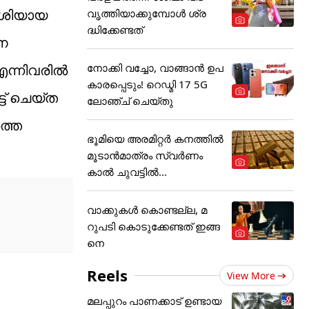
േശിയായ
വൃത്തിയാക്കുമ്പോൾ ശ്ര
ദ്ധിക്കേണ്ടത്
ധന
നോക്കി വച്ചോ, വാങ്ങാൻ ഉപ
എന്നിവരിൽ
കാരപ്പെടും! റെഡ്മി 17 5G
ട് ചെയ്ത
ലോഞ്ച് ചെയ്തു
്തെ
ഭൂമിയെ അരമിറ്റർ കനത്തിൽ
മൂടാൻമാത്രം സ്വർണം
കാൽ ചുവട്ടിൽ...
വാക്കുകൾ കൊണ്ടല്ല, മ
റുപടി കൊടുക്കേണ്ടത് ഇങ്ങ
നെ
Reels
View More
മലപ്പുറം പാണക്കാട് ഉണ്ടായ