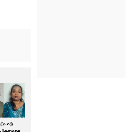
എം.എ
പികയുടെ