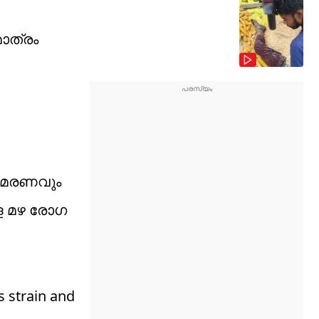
മാത്രം
ു മരണവും
ള്ള മഴ രോഗ
s strain and