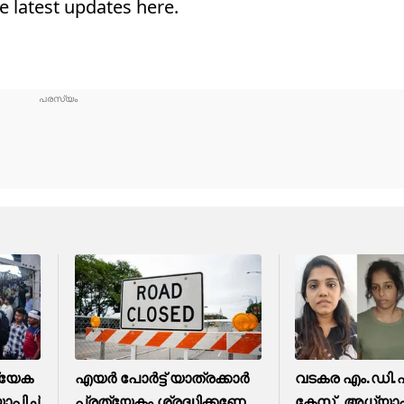
 latest updates here.
്യേക
എയർ പോർട്ട് യാത്രക്കാർ
വടകര എം.ഡി.
ിച്ച്
പ്രത്യേകം ശ്രദ്ധിക്കണേ...
കേസ്, അധ്യാ