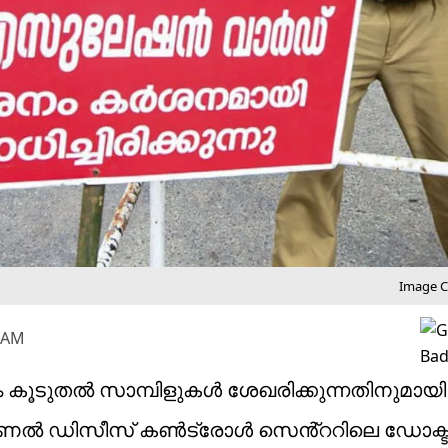
Image Cr
5 AM
ും കൂടുതൽ സാമ്പിളുകൾ ശേഖരിക്കുന്നതിനുമായി
 നാഷണൽ ഡിസീസ് കൺട്രോൾ സെൻ്ററിലെ ഡോക്