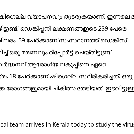
യും ഷി​ഗെല്ല വ്യാപനവും തുടരുകയാണ്. ഇന്നലെ 
്ടുണ്ട്. ഡെങ്കിപ്പനി ലക്ഷണങ്ങളുടെ 239 പേരെ
 വിവരം. 59 പേർക്കാണ് സംസ്ഥാനത്ത് ഡെങ്കിസ്
 ഒരു മരണവും റിപ്പോർട്ട് ചെയ്തിട്ടുണ്ട്.
ം വർദ്ധനവ് ആരോ​ഗ്യ വകുപ്പിനെ ഏറെ
രം 18 പേർക്കാണ് ഷിഗെല്ല സ്ഥിരീകരിച്ചത്. ഒര
റിളക്ക രോഗങ്ങളുമായി ചികിത്സ തേടിയത്. ഇടവിട്ടു
l team arrives in Kerala today to study the viru