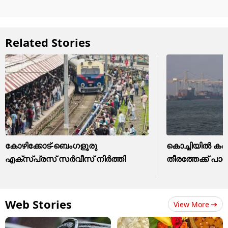
Related Stories
കോഴിക്കോട്-ബെംഗളൂരു
കൊച്ചിയിൽ കപ്പ
എക്സ്പ്രസ് സ‍‍ർവീസ് നി‍‍ർത്തി
തീരത്തേക്ക് പാ
Web Stories
View More