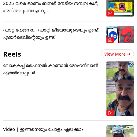
2025 വരെ ഓണം ബമ്പര്‍ നേടിയ നമ്പറുകള്‍;
അറിഞ്ഞുവെച്ചോളൂ...
ഡാറ്റ വേണോ... ഡാറ്റ! ജിയോയുടെയും ഉണ്ട്,
എയർടെലിന്റെയും ഉണ്ട്
Reels
View More
ലോകകപ്പ് ഫൈനൽ കാണാൻ മോഹൻലാൽ
എത്തിയപ്പോൾ
Video | ഇങ്ങനെയും ചോളം എടുക്കാം