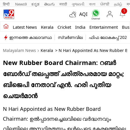
हिन्दी 
News9
ಕನ್ನಡ
తెలుగు
मराठी
ગુજરાતી
বাংলা
ਪੰਜਾਬੀ
தமிழ்
म
5
AQI
Kerala
Latest News
Kerala
Cricket
India
Entertainment
Bus
ഇന്നത്തെ കാലാവസ്ഥ
സ്വർണവില
ഫിഫ ലോകകപ്പ് 2026
India
Malayalam News
Kerala
> N Hari Appointed As New Rubber Boar
Entertainment
New Rubber Board Chairman: റബർ
Business
ബോർഡ് തലപ്പത്ത് ചരിത്രപരമായ മാറ്റം;
Education
ബിജെപി നേതാവ് എൻ. ഹരി പുതിയ
Sports
ചെയർമാൻ
Lifestyle
N Hari Appointed as New Rubber Board
world
Chairman: ഉൽപ്പാദനച്ചെലവിലെ വർദ്ധനവും
വിലയിലെ അസ്ഥിരതയും ഉൾപ്പെടെ കേരളത്തിലെ