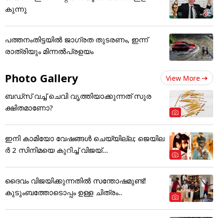
കുന്നു
പത്തനംതിട്ടയിൽ ജാ​ഗ്രത തുടരണം, ഇന്ന്
രാത്രിയും മിന്നൽപ്രളയം
Photo Gallery
View More
ബഡ്‌സ് വച്ച് ചെവി വൃത്തിയാക്കുന്നത് സുര
ക്ഷിതമാണോ?
ഇനി കാമിയോ വേഷങ്ങൾ ചെയ്യില്ല; ജെയില
ർ 2 സിനിമയെ കുറിച്ച് വിജയ്...
ദൈവം വിജയിക്കുന്നതിൽ സന്തോഷമുണ്ട്!
കുടുംബത്തോടൊപ്പം ഉള്ള ചിത്രം..