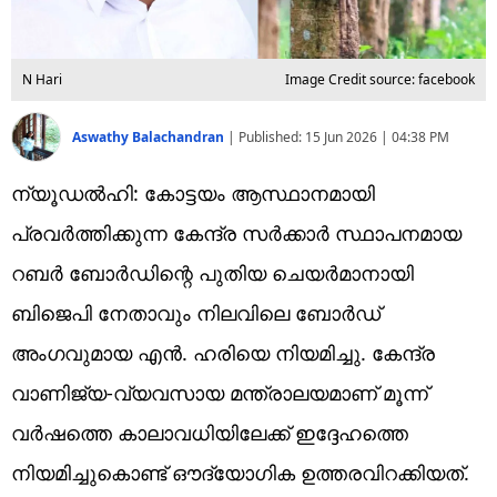
N Hari
Image Credit source: facebook
Aswathy Balachandran
|
Published:
15 Jun 2026 | 04:38 PM
ന്യൂഡൽഹി: കോട്ടയം ആസ്ഥാനമായി
പ്രവർത്തിക്കുന്ന കേന്ദ്ര സർക്കാർ സ്ഥാപനമായ
റബർ ബോർഡിന്റെ പുതിയ ചെയർമാനായി
ബിജെപി നേതാവും നിലവിലെ ബോർഡ്
അംഗവുമായ എൻ. ഹരിയെ നിയമിച്ചു. കേന്ദ്ര
വാണിജ്യ-വ്യവസായ മന്ത്രാലയമാണ് മൂന്ന്
വർഷത്തെ കാലാവധിയിലേക്ക് ഇദ്ദേഹത്തെ
നിയമിച്ചുകൊണ്ട് ഔദ്യോഗിക ഉത്തരവിറക്കിയത്.