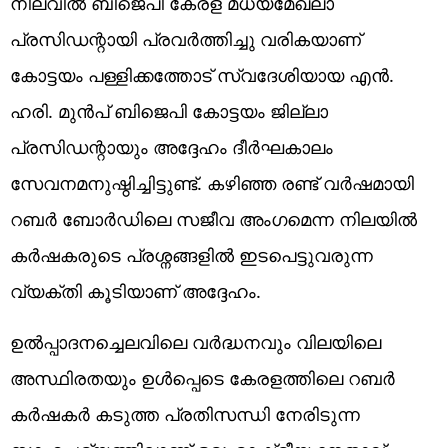
നിലവിൽ ബിജെപി കേരള മധ്യമേഖലാ
പ്രസിഡന്റായി പ്രവർത്തിച്ചു വരികയാണ്
കോട്ടയം പള്ളിക്കത്തോട് സ്വദേശിയായ എൻ.
ഹരി. മുൻപ് ബിജെപി കോട്ടയം ജില്ലാ
പ്രസിഡന്റായും അദ്ദേഹം ദീർഘകാലം
സേവനമനുഷ്ഠിച്ചിട്ടുണ്ട്. കഴിഞ്ഞ രണ്ട് വർഷമായി
റബർ ബോർഡിലെ സജീവ അംഗമെന്ന നിലയിൽ
കർഷകരുടെ പ്രശ്നങ്ങളിൽ ഇടപെട്ടുവരുന്ന
വ്യക്തി കൂടിയാണ് അദ്ദേഹം.
ഉൽപ്പാദനച്ചെലവിലെ വർദ്ധനവും വിലയിലെ
അസ്ഥിരതയും ഉൾപ്പെടെ കേരളത്തിലെ റബർ
കർഷകർ കടുത്ത പ്രതിസന്ധി നേരിടുന്ന