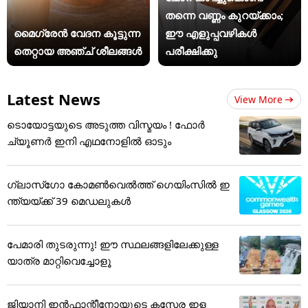
തന്നെ വണ്ണം കുറയ്ക്കാം;
മൈഗ്രേന്‍ വേദന കൂട്ടുന്ന
ഈ എളുപ്പവഴികൾ
തെറ്റായ അഞ്ച് ശീലങ്ങള്‍
പരീക്ഷിക്കു
Latest News
View More
ടൊയോട്ടയുടെ അടുത്ത വിസ്മയം ! ഫോർ
ച്യൂണർ ഇനി എഥനോളിൽ ഓടും
ഗ്ലാസ്‌ഗോ കോമണ്‍വെല്‍ത്ത് ഗെയിംസില്‍ ഇ
ന്ത്യയ്ക്ക് 39 മെഡലുകള്‍
പേമാരി തുടരുന്നു! ഈ സ്ഥലങ്ങളിലേക്കുള്ള
യാത്ര മാറ്റിവെച്ചോളൂ
ജിയാനി ഇൻഫാന്റീനോയുടെ കസേര ഇള