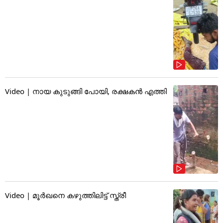
Video | നായ കുടുങ്ങി പോയി, രക്ഷകൻ എത്തി
Video | മൂർഖനെ കഴുത്തിലിട്ട് സ്ത്രീ