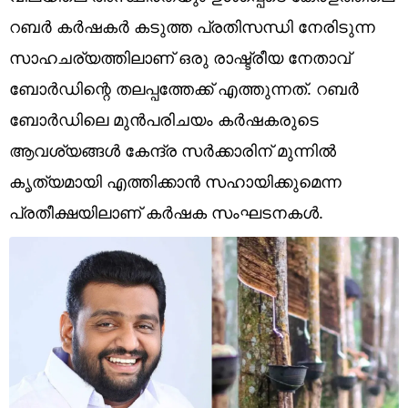
Technology
റബർ കർഷകർ കടുത്ത പ്രതിസന്ധി നേരിടുന്ന
Religion
സാഹചര്യത്തിലാണ് ഒരു രാഷ്ട്രീയ നേതാവ്
ബോർഡിന്റെ തലപ്പത്തേക്ക് എത്തുന്നത്. റബർ
Web Story
ബോർഡിലെ മുൻപരിചയം കർഷകരുടെ
Photo
ആവശ്യങ്ങൾ കേന്ദ്ര സർക്കാരിന് മുന്നിൽ
Short Videos
കൃത്യമായി എത്തിക്കാൻ സഹായിക്കുമെന്ന
പ്രതീക്ഷയിലാണ് കർഷക സംഘടനകൾ.