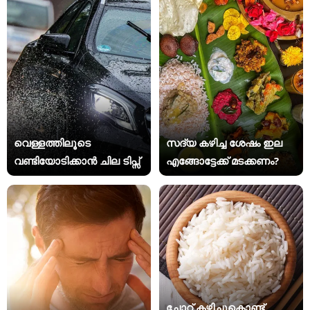
വെള്ളത്തിലൂടെ
സദ്യ കഴിച്ച ശേഷം ഇല
വണ്ടിയോടിക്കാൻ ചില ടിപ്സ്
എങ്ങോട്ടേക്ക് മടക്കണം?
ചോറ് കഴിച്ചുകൊണ്ട്