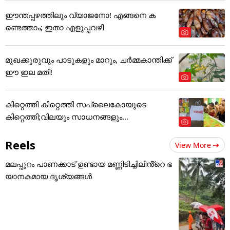
ഈന്തപ്പഴത്തിലും വ്യാജനോ! എങ്ങനെ ക
ണ്ടെത്താം; ഇതാ എളുപ്പവഴി
മുഖക്കുരുവും പാടുകളും മാറും, ചർമ്മകാന്തിക്ക്
ഈ ഇല മതി!
കിറ്റെത്തി കിറ്റെത്തി സപ്ലൈകോയുടെ
കിറ്റെത്തി;വിലയും സാധനങ്ങളും...
Reels
View More
മലപ്പുറം പാണക്കാട് ഉണ്ടായ മണ്ണിടിച്ചിലിൻ്റെ ഭ
യാനകമായ ദൃശ്യങ്ങൾ