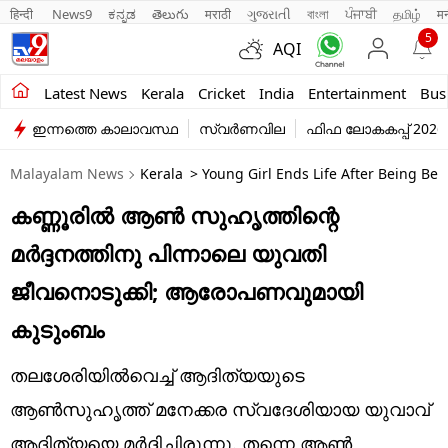
हिन्दी 
News9
ಕನ್ನಡ
తెలుగు
मराठी
ગુજરાતી
বাংলা
ਪੰਜਾਬੀ
தமிழ்
म
5
AQI
Kerala
Latest News
Kerala
Cricket
India
Entertainment
Bus
ഇന്നത്തെ കാലാവസ്ഥ
സ്വർണവില
ഫിഫ ലോകകപ്പ് 2026
India
Malayalam News
Kerala
> Young Girl Ends Life After Being Be
Entertainment
കണ്ണൂരിൽ ആൺ സുഹൃത്തിന്റെ
Business
മർദ്ദനത്തിനു പിന്നാലെ യുവതി
Education
ജീവനൊടുക്കി; ആരോപണവുമായി
Sports
കുടുംബം
Lifestyle
തലശേരിയില്‍വെച്ച് ആദിത്യയുടെ
world
ആണ്‍സുഹൃത്ത് മനേക്കര സ്വദേശിയായ യുവാവ്
ആദിത്യയെ മര്‍ദ്ദിച്ചിരുന്നു. തന്നെ ആൺ