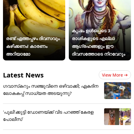
കുംഭം ഉൾപ്പെടെ 3
രണ്ട് ഏത്തപ്പഴം ദിവസവും
രാശികളുടെ എല്ലാ
കഴിക്കണം! കാരണം
ആഗ്രഹങ്ങളും ഈ
അറിയാമോ
ദിവസത്തോടെ നിറവേറും
Latest News
View More
ഗവാസ്‌കറും സഞ്ജുവിനെ ഒഴിവാക്കി; ഏകദിന
ലോകകപ്പ് സാധ്യത അടയുന്നു?
'പുലി'ക്കുട്ടി ഡോണയ്ക്ക് വിട പറഞ്ഞ് കേരള
പോലീസ്