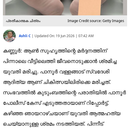
പ്രതീകാത്മക ചിത്രം
Image Credit source: Getty Images
Ashli C
|
Updated On:
19 Jun 2026 | 07:42 AM
കണ്ണൂർ: ആൺ സുഹൃത്തിന്റെ മർദ്ദനത്തിന്
പിന്നാലെ വീട്ടിലെത്തി ജീവനൊടുക്കാൻ ശ്രമിച്ച
യുവതി മരിച്ചു. പാനൂർ വള്ളങ്ങാട് സ്വദേശി
ആദിത്യ ആണ് ചികിത്സയിലിരിക്കെ മരിച്ചത്.
സംഭവത്തിൽ കുടുംബത്തിന്റെ പരാതിയിൽ പാനൂർ
പോലീസ് കേസ് എടുത്തതായാണ് റിപ്പോർട്ട്.
കഴിഞ്ഞ ഞായറാഴ്ചയാണ് യുവതി ആത്മഹത്യ
ചെയ്യാനുള്ള ശ്രമം നടത്തിയത്. പിന്നീട്