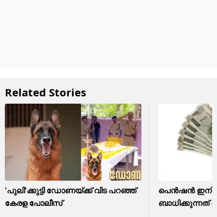
Related Stories
'പുലി'ക്കുട്ടി ഡോണയ്ക്ക് വിട പറഞ്ഞ്
പെൻഷൻ ഇനി വീട
കേരള പോലീസ്
ബാധിക്കുന്നത്