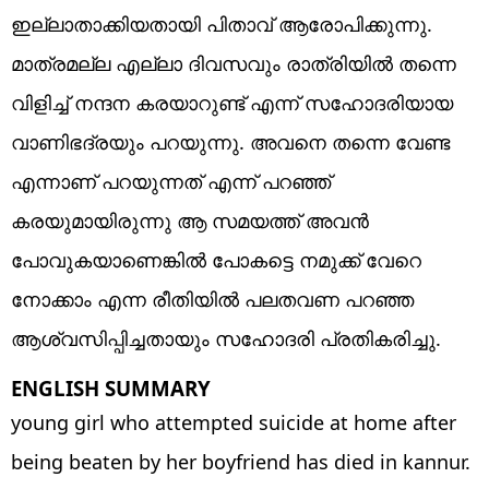
ഇല്ലാതാക്കിയതായി പിതാവ് ആരോപിക്കുന്നു.
മാത്രമല്ല എല്ലാ ദിവസവും രാത്രിയിൽ തന്നെ
വിളിച്ച് നന്ദന കരയാറുണ്ട് എന്ന് സഹോദരിയായ
വാണിഭദ്രയും പറയുന്നു. അവനെ തന്നെ വേണ്ട
എന്നാണ് പറയുന്നത് എന്ന് പറഞ്ഞ്
കരയുമായിരുന്നു ആ സമയത്ത് അവൻ
പോവുകയാണെങ്കിൽ പോകട്ടെ നമുക്ക് വേറെ
നോക്കാം എന്ന രീതിയിൽ പലതവണ പറഞ്ഞ
ആശ്വസിപ്പിച്ചതായും സഹോദരി പ്രതികരിച്ചു.
ENGLISH SUMMARY
young girl who attempted suicide at home after
being beaten by her boyfriend has died in kannur.