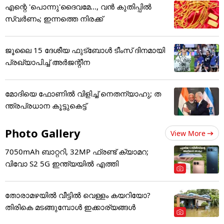
എന്റെ 'പൊന്നു'ദൈവമേ..., വൻ കുതിപ്പിൽ
സ്വർണം; ഇന്നത്തെ നിരക്ക്
ജൂ​ലൈ 15 ദേശീയ ഫുട്ബോൾ ടീംസ് ദിനമായി
പ്രഖ്യാപിച്ച് അ‌ർജന്റീന
മോദിയെ ഫോണിൽ വിളിച്ച് നെതന്യാഹു; ത
ന്ത്രപ്രധാന കൂട്ടുകെട്ട്
Photo Gallery
View More
7050mAh ബാറ്ററി, 32MP ഫ്രണ്ട് ക്യാമറ;
വിവോ S2 5G ഇന്ത്യയിൽ എത്തി
തോരാമഴയിൽ വീട്ടിൽ വെള്ളം കയറിയോ?
തിരികെ മടങ്ങുമ്പോൾ ഇക്കാര്യങ്ങൾ