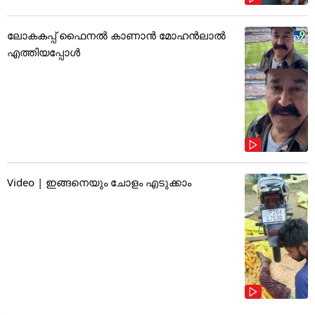
ലോകകപ്പ് ഫൈനൽ കാണാൻ മോഹൻലാൽ
എത്തിയപ്പോൾ
Video | ഇങ്ങനെയും ചോളം എടുക്കാം