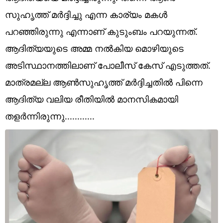
Technology
സുഹൃത്ത് മർദ്ദിച്ചു എന്ന കാര്യം മകൾ
Religion
പറഞ്ഞിരുന്നു എന്നാണ് കുടുംബം പറയുന്നത്.
ആദിത്യയുടെ അമ്മ നൽകിയ മൊഴിയുടെ
Web Story
അടിസ്ഥാനത്തിലാണ് പോലീസ് കേസ് എടുത്തത്.
Photo
മാത്രമല്ല ആൺസുഹൃത്ത് മർദ്ദിച്ചതിൽ പിന്നെ
Short Videos
ആദിത്യ വലിയ രീതിയിൽ മാനസികമായി
തളർന്നിരുന്നു............