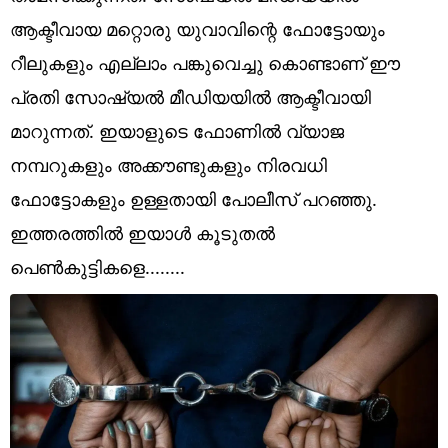
Technology
ആക്ടീവായ മറ്റൊരു യുവാവിന്റെ ഫോട്ടോയും
Religion
റീലുകളും എല്ലാം പങ്കുവെച്ചു കൊണ്ടാണ് ഈ
പ്രതി സോഷ്യൽ മീഡിയയിൽ ആക്ടീവായി
Web Story
മാറുന്നത്. ഇയാളുടെ ഫോണിൽ വ്യാജ
Photo
നമ്പറുകളും അക്കൗണ്ടുകളും നിരവധി
Short Videos
ഫോട്ടോകളും ഉള്ളതായി പോലീസ് പറഞ്ഞു.
ഇത്തരത്തിൽ ഇയാൾ കൂടുതൽ
പെൺകുട്ടികളെ........