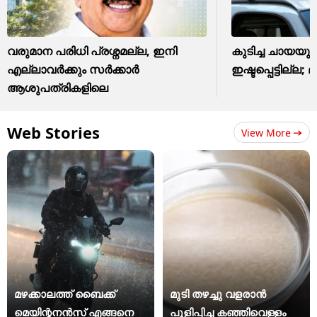
വരുമാന പരിധി പ്രശ്നമല്ല, ഇനി
കുടിച്ച ചായയു
എല്ലാവർക്കും സർക്കാർ
ഇഷ്ടപ്പെട്ടില്ല; മ
ആശുപത്രികളിലെ
Web Stories
View More
മഴക്കാലത്ത് ബൈക്ക്
മുടി തഴച്ചു വളരാൻ
മെയിന്റനൻസ് എങ്ങനെ
പുളിപ്പിച്ച കഞ്ഞിവെള്ളം