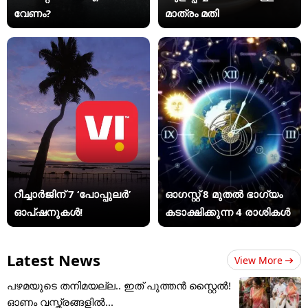
വേണം?
മാത്രം മതി
റീച്ചാർജിന് 7 ‘പോപ്പുലർ’
ഓഗസ്റ്റ് 8 മുതൽ ഭാഗ്യം
ഓപ്ഷനുകൾ!
കടാക്ഷിക്കുന്ന 4 രാശികൾ
Latest News
View More
പഴമയുടെ തനിമയല്ല.. ഇത് പുത്തൻ സ്റ്റൈൽ!
ഓണം വസ്ത്രങ്ങളിൽ...