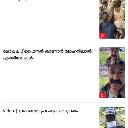
ലോകകപ്പ് ഫൈനൽ കാണാൻ മോഹൻലാൽ
എത്തിയപ്പോൾ
Video | ഇങ്ങനെയും ചോളം എടുക്കാം