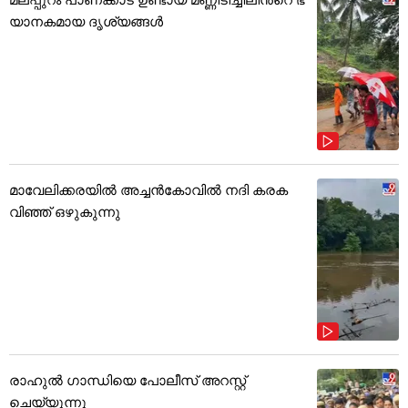
യാനകമായ ദൃശ്യങ്ങൾ
മാവേലിക്കരയിൽ അച്ചൻകോവിൽ നദി കരക
വിഞ്ഞ് ഒഴുകുന്നു
രാഹുൽ ഗാന്ധിയെ പോലീസ് അറസ്റ്റ്
ചെയ്യുന്നു