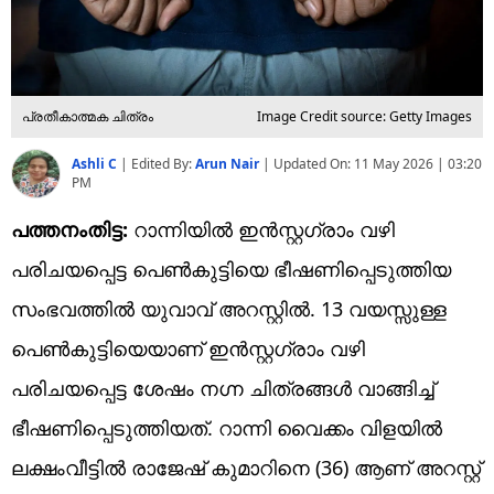
പ്രതീകാത്മക ചിത്രം
Image Credit source: Getty Images
Ashli C
|
Edited By:
Arun Nair
| Updated On:
11 May 2026 | 03:20
PM
പത്തനംതിട്ട:
റാന്നിയിൽ ഇൻസ്റ്റഗ്രാം വഴി
പരിചയപ്പെട്ട പെൺകുട്ടിയെ ഭീഷണിപ്പെടുത്തിയ
സംഭവത്തിൽ യുവാവ് അറസ്റ്റിൽ. 13 വയസ്സുള്ള
പെൺകുട്ടിയെയാണ് ഇൻസ്റ്റഗ്രാം വഴി
പരിചയപ്പെട്ട ശേഷം നഗ്ന ചിത്രങ്ങൾ വാങ്ങിച്ച്
ഭീഷണിപ്പെടുത്തിയത്. റാന്നി വൈക്കം വിളയിൽ
ലക്ഷംവീട്ടിൽ രാജേഷ് കുമാറിനെ (36) ആണ് അറസ്റ്റ്