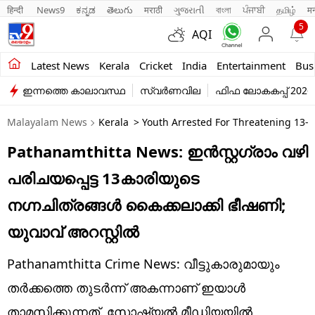
हिन्दी 
News9
ಕನ್ನಡ
తెలుగు
मराठी
ગુજરાતી
বাংলা
ਪੰਜਾਬੀ
தமிழ்
म
5
AQI
Kerala
Latest News
Kerala
Cricket
India
Entertainment
Bus
ഇന്നത്തെ കാലാവസ്ഥ
സ്വർണവില
ഫിഫ ലോകകപ്പ് 2026
India
Malayalam News
Kerala
> Youth Arrested For Threatening 13-
Entertainment
Pathanamthitta News: ഇൻസ്റ്റഗ്രാം വഴി
Business
പരിചയപ്പെട്ട 13കാരിയുടെ
Education
നഗ്നചിത്രങ്ങൾ കൈക്കലാക്കി ഭീഷണി;
Sports
യുവാവ് അറസ്റ്റിൽ
Lifestyle
Pathanamthitta Crime News: വീട്ടുകാരുമായും
world
തർക്കത്തെ തുടർന്ന് അകന്നാണ് ഇയാൾ
താമസിക്കുന്നത്. സോഷ്യൽ മീഡിയയിൽ