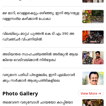
മഴ മാറി, വെള്ളകെട്ടും ഒഴിഞ്ഞു; ഇനി ആറന്മുള
വള്ളസദ്യ കഴിക്കാൻ പോകാ
വിലയിലും മാറ്റം! പുത്തൻ കെ ടി എം 390 അ
ഡ്വഞ്ചർ വിപണിയിൽ
അടിയന്തര സാഹചര്യത്തിൽ അർജുൻ ആയ
ങ്കിയെ വെടിവയ്ക്കാൻ നിർദ്ദേശം!
വരുമാന പരിധി പ്രശ്നമല്ല, ഇനി എല്ലാവർ
ക്കും സർക്കാർ ആശുപത്രികളിലെ
Photo Gallery
View More
തലവേദന വരുമ്പോൾ ചായയോ കാപ്പിയോ