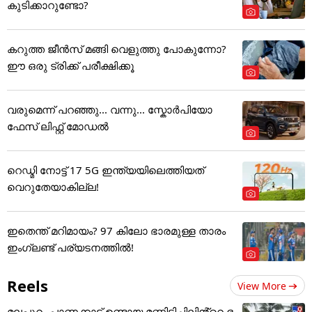
കുടിക്കാറുണ്ടോ?
കറുത്ത ജീൻസ് മങ്ങി വെളുത്തു പോകുന്നോ?
ഈ ഒരു ട്രിക്ക് പരീക്ഷിക്കൂ
വരുമെന്ന് പറഞ്ഞു... വന്നു... സ്കോർപിയോ
ഫേസ് ലിഫ്റ്റ് മോഡൽ
റെഡ്മി നോട്ട് 17 5G ഇന്ത്യയിലെത്തിയത്
വെറുതേയാകില്ല!
ഇതെന്ത് മറിമായം? 97 കിലോ ഭാരമുള്ള താരം
ഇംഗ്ലണ്ട് പര്യടനത്തില്‍!
Reels
View More
മലപ്പുറം പാണക്കാട് ഉണ്ടായ മണ്ണിടിച്ചിലിൻ്റെ ഭ