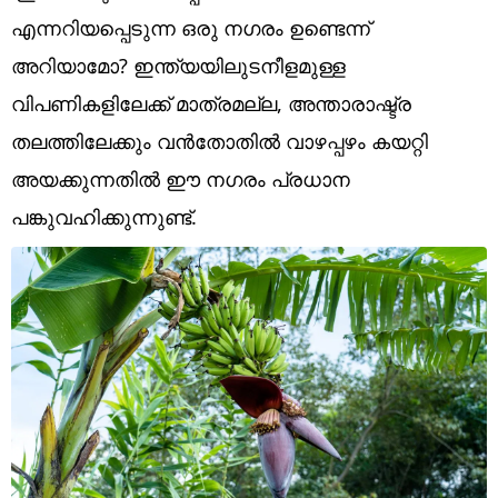
Technology
എന്നറിയപ്പെടുന്ന ഒരു നഗരം ഉണ്ടെന്ന്
Religion
അറിയാമോ? ഇന്ത്യയിലുടനീളമുള്ള
വിപണികളിലേക്ക് മാത്രമല്ല, അന്താരാഷ്ട്ര
Web Story
തലത്തിലേക്കും വൻതോതിൽ വാഴപ്പഴം കയറ്റി
Photo
അയക്കുന്നതിൽ ഈ നഗരം പ്രധാന
Short Videos
പങ്കുവഹിക്കുന്നുണ്ട്.