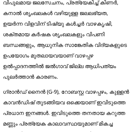
വിപുലമായ ജലസേചനം, പ്രത്യേകിച്ച് കിണർ,
കനാൽ ശൃംഖലകൾ വഴിയുള്ള ജലലഭ്യത,
ഉയർന്ന വിളവിന് ടിഷ്യു കൾച്ചർ വാഴകൃഷി,
ശക്തമായ കർഷക ശൃംഖലകളും വിപണി
ബന്ധങ്ങളും, ആധുനിക സാങ്കേതിക വിദ്യകളുടെ
ഉപയോഗം മുതലായവയാണ് വാഴപ്പഴ
ഉൽപ്പാദനത്തിൽ ജൽഗാവ് ജില്ല ആധിപത്യം
പുലർത്താൻ കാരണം.
ഗ്രാൻഡ് നൈൻ (G-9), റോബസ്റ്റ വാഴപ്പഴം, കുള്ളൻ
കാവൻഡിഷ് തുടങ്ങിയവ ഒക്കെയാണ് ഇവിടുത്തെ
പ്രധാന ഇനങ്ങൾ. ഇവിടുത്തെ തനതായ കറുത്ത
മണ്ണും പ്രത്യേക കാലാവസ്ഥയുമാണ് മികച്ച