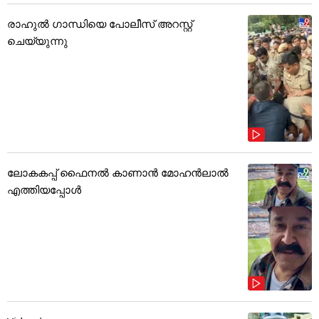
രാഹുൽ ഗാന്ധിയെ പോലീസ് അറസ്റ്റ്
ചെയ്യുന്നു
ലോകകപ്പ് ഫൈനൽ കാണാൻ മോഹൻലാൽ
എത്തിയപ്പോൾ