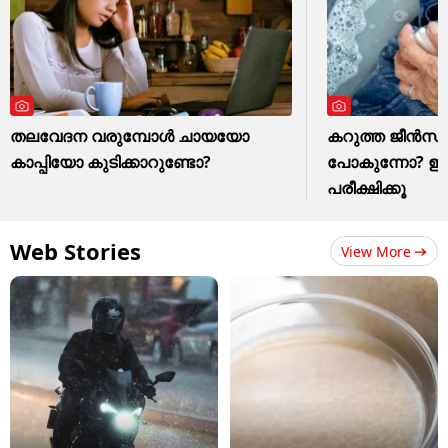
തലവേദന വരുമ്പോൾ ചായയോ
കറുത്ത ജീൻസ് മ
കാപ്പിയോ കുടിക്കാറുണ്ടോ?
പോകുന്നോ? ഈ ഒര
പരീക്ഷിക്കൂ
Web Stories
View More