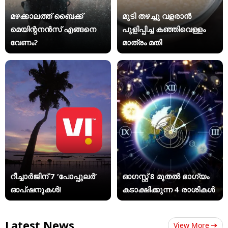
മഴക്കാലത്ത് ബൈക്ക്
മുടി തഴച്ചു വളരാൻ
മെയിന്റനൻസ് എങ്ങനെ
പുളിപ്പിച്ച കഞ്ഞിവെള്ളം
വേണം?
മാത്രം മതി
റീച്ചാർജിന് 7 ‘പോപ്പുലർ’
ഓഗസ്റ്റ് 8 മുതൽ ഭാഗ്യം
ഓപ്ഷനുകൾ!
കടാക്ഷിക്കുന്ന 4 രാശികൾ
Latest News
View More