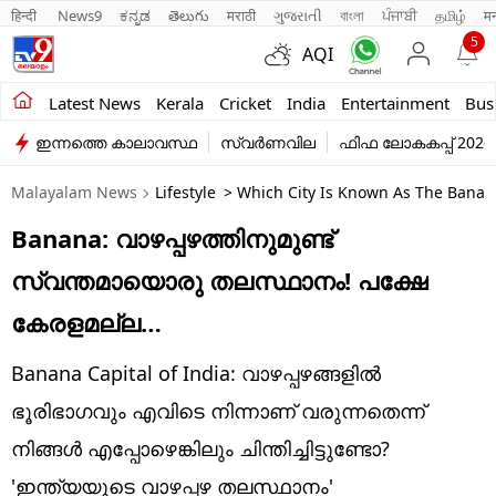
हिन्दी 
News9
ಕನ್ನಡ
తెలుగు
मराठी
ગુજરાતી
বাংলা
ਪੰਜਾਬੀ
தமிழ்
म
5
AQI
Kerala
Latest News
Kerala
Cricket
India
Entertainment
Bus
ഇന്നത്തെ കാലാവസ്ഥ
സ്വർണവില
ഫിഫ ലോകകപ്പ് 2026
India
Malayalam News
Lifestyle
> Which City Is Known As The Banana
Entertainment
Banana: വാഴപ്പഴത്തിനുമുണ്ട്
Business
സ്വന്തമായൊരു തലസ്ഥാനം! പക്ഷേ
Education
കേരളമല്ല…
Sports
Banana Capital of India: വാഴപ്പഴങ്ങളിൽ
Lifestyle
ഭൂരിഭാഗവും എവിടെ നിന്നാണ് വരുന്നതെന്ന്
നിങ്ങൾ എപ്പോഴെങ്കിലും ചിന്തിച്ചിട്ടുണ്ടോ?
world
'ഇന്ത്യയുടെ വാഴപ്പഴ തലസ്ഥാനം'