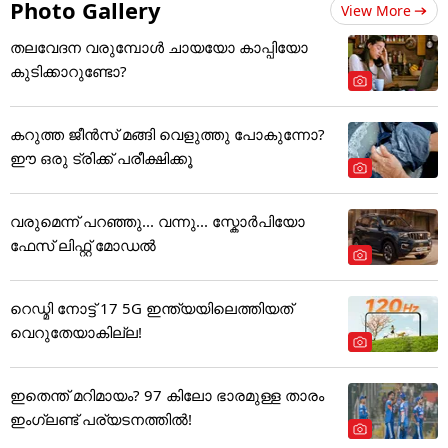
Photo Gallery
View More
തലവേദന വരുമ്പോൾ ചായയോ കാപ്പിയോ
കുടിക്കാറുണ്ടോ?
കറുത്ത ജീൻസ് മങ്ങി വെളുത്തു പോകുന്നോ?
ഈ ഒരു ട്രിക്ക് പരീക്ഷിക്കൂ
വരുമെന്ന് പറഞ്ഞു... വന്നു... സ്കോർപിയോ
ഫേസ് ലിഫ്റ്റ് മോഡൽ
റെഡ്മി നോട്ട് 17 5G ഇന്ത്യയിലെത്തിയത്
വെറുതേയാകില്ല!
ഇതെന്ത് മറിമായം? 97 കിലോ ഭാരമുള്ള താരം
ഇംഗ്ലണ്ട് പര്യടനത്തില്‍!