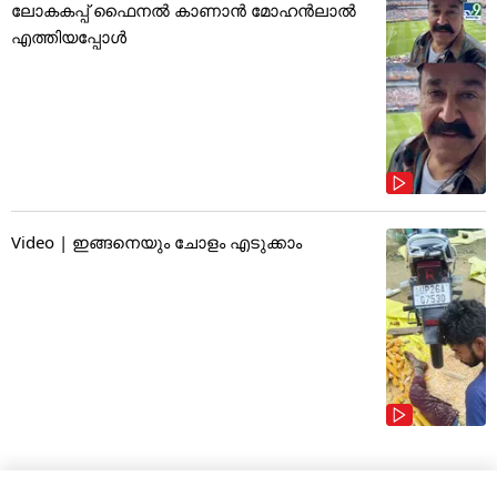
ലോകകപ്പ് ഫൈനൽ കാണാൻ മോഹൻലാൽ
എത്തിയപ്പോൾ
Video | ഇങ്ങനെയും ചോളം എടുക്കാം