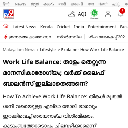
हिन्दी 
News9
ಕನ್ನಡ
తెలుగు
मराठी
ગુજરાતી
বাংলা
ਪੰਜਾਬੀ
தமிழ்
म
5
AQI
Kerala
Latest News
Kerala
Cricket
India
Entertainment
Bus
ഇന്നത്തെ കാലാവസ്ഥ
സ്വർണവില
ഫിഫ ലോകകപ്പ് 2026
India
Malayalam News
Lifestyle
> Explainer How Work-Life Balance 
Entertainment
Work Life Balance: താളം തെറ്റുന്ന
Business
മാനസികാരോഗ്യം; വർക്ക് ലൈഫ്
Education
ബാലൻസ് ഇല്ലാതെങ്ങനെ?
Sports
How To Achieve Work Life Balance: തിങ്കള്‍ മുതല്‍
Lifestyle
ശനി വരെയുള്ള എല്ലാ ജോലി ഭാരവും
ഇറക്കിവെച്ച് ഞായറാഴ്ച വിശ്രമിക്കാം,
world
കുടുംബത്തോടൊപ്പം ചിലവഴിക്കാമെന്ന്