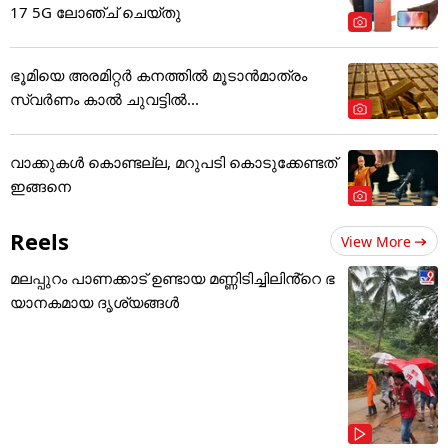
17 5G ലോഞ്ച് ചെയ്തു
ഭൂമിയെ അരമിറ്റർ കനത്തിൽ മൂടാൻമാത്രം
സ്വർണം കാൽ ചുവട്ടിൽ...
വാക്കുകൾ കൊണ്ടല്ല, മറുപടി കൊടുക്കേണ്ടത്
ഇങ്ങനെ
Reels
View More
മലപ്പുറം പാണക്കാട് ഉണ്ടായ മണ്ണിടിച്ചിലിൻ്റെ ഭ
യാനകമായ ദൃശ്യങ്ങൾ