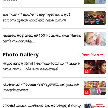
ഓണത്തിന് കാറ് നോക്കുന്നുണ്ടോ, ആൾ
ട്രോസ് മുതൽ ഹാരിയർ വരെ വമ്പൻ
അമ്മത്തൊട്ടിലിലേക്ക് 1001-ാമത്തെ പെൺകൺ
മണി! സഹസ്രിക...
Photo Gallery
View More
'ആശിഷ് ആൻണി' ! സൈലന്റായി വന്ന് വമ്പൻ
വയലൻസ് ... വില്ലന് കൈയ്യടി
പ്രളയത്തിന് ശേഷം വീട് വൃത്തിയാക്കുമ്പോൾ
ശ്രദ്ധിക്കേണ്ടത്
നോക്കി വച്ചോ, വാങ്ങാൻ ഉപകാരപ്പെടും! റെഡ്മി