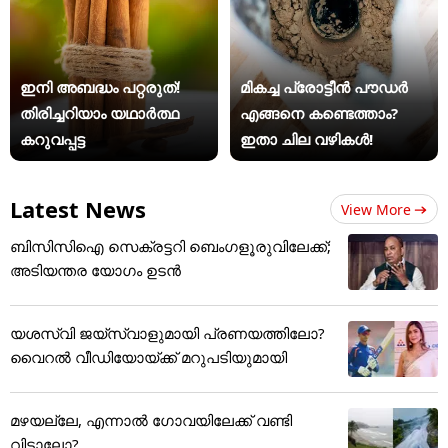
ഇനി അബദ്ധം പറ്റരുത്!
മികച്ച പ്രോട്ടീൻ പൗഡർ
തിരിച്ചറിയാം യഥാര്‍ത്ഥ
എങ്ങനെ കണ്ടെത്താം?
കറുവപ്പട്ട
ഇതാ ചില വഴികൾ!
Latest News
View More
ബിസിസിഐ സെക്രട്ടറി ബെംഗളൂരുവിലേക്ക്;
അടിയന്തര യോഗം ഉടന്‍
യശസ്വി ജയ്‌സ്വാളുമായി പ്രണയത്തിലോ?
വൈറൽ വീഡിയോയ്ക്ക് മറുപടിയുമായി
മഴയല്ലേ, എന്നാൽ ഗോവയിലേക്ക് വണ്ടി
വിട്ടാലോ?