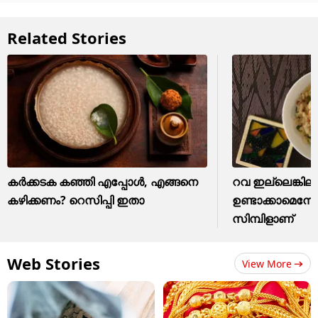
Related Stories
കർക്കടക കഞ്ഞി എപ്പോള്‍, എങ്ങനെ
റവ ഇല്ലെങ്കിലും
കഴിക്കണം? റെസിപ്പി ഇതാ
ഉണ്ടാക്കാമെന്ന
സിമ്പിളാണ്
Web Stories
View More