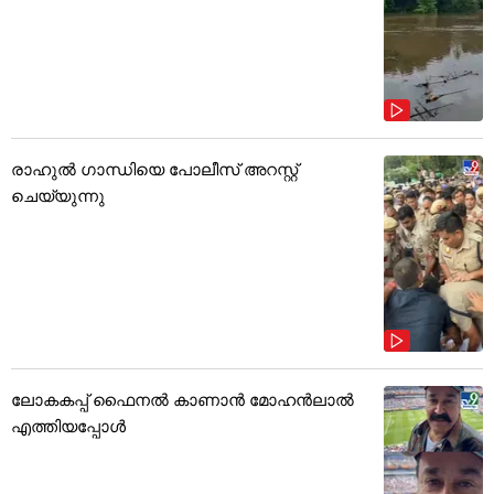
രാഹുൽ ഗാന്ധിയെ പോലീസ് അറസ്റ്റ്
ചെയ്യുന്നു
ലോകകപ്പ് ഫൈനൽ കാണാൻ മോഹൻലാൽ
എത്തിയപ്പോൾ