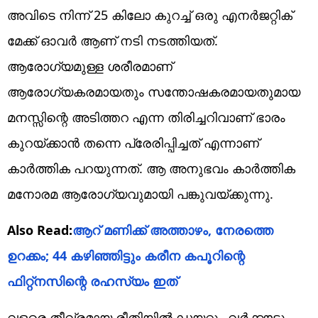
അവിടെ നിന്ന് 25 കിലോ കുറച്ച് ഒരു എനർജറ്റിക്
മേക്ക് ഓവർ ആണ് നടി നടത്തിയത്.
ആരോഗ്യമുള്ള ശരീരമാണ്
ആരോഗ്യകരമായതും സന്തോഷകരമായതുമായ
മനസ്സിന്റെ അടിത്തറ എന്ന തിരിച്ചറിവാണ് ഭാരം
കുറയ്ക്കാൻ തന്നെ പ്രേരിപ്പിച്ചത് എന്നാണ്
കാർത്തിക പറയുന്നത്. ആ അനുഭവം കാർത്തിക
മനോരമ ആരോഗ്യവുമായി പങ്കുവയ്ക്കുന്നു.
Also Read:
ആറ് മണിക്ക് അത്താഴം, നേരത്തെ
ഉറക്കം; 44 കഴിഞ്ഞിട്ടും കരീന കപൂറിന്റെ
ഫിറ്റ്നസിന്റെ രഹസ്യം ഇത്
വളരെ തീവ്രമായ രീതിയിൽ ഡയറ്റും വർക്കൗട്ടും