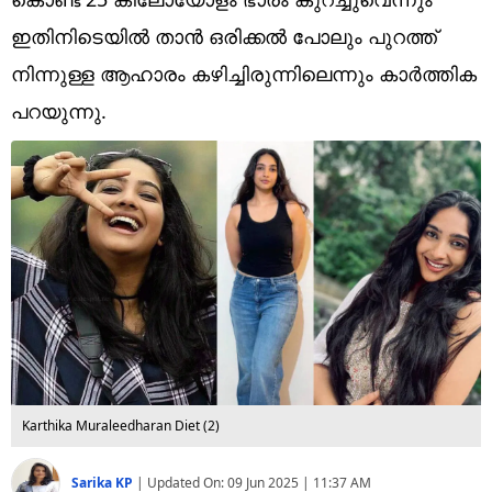
Technology
ഇതിനിടെയിൽ താൻ ഒരിക്കൽ പോലും പുറത്ത്
Religion
നിന്നുള്ള ആഹാരം കഴിച്ചിരുന്നിലെന്നും കാർത്തിക
Web Story
പറയുന്നു.
Photo
Short Videos
Karthika Muraleedharan Diet (2)
Sarika KP
|
Updated On:
09 Jun 2025 | 11:37 AM