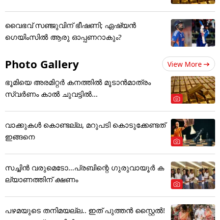
വൈഭവ് സഞ്ജുവിന് ഭീഷണി; ഏഷ്യന്‍
ഗെയിംസില്‍ ആരു ഓപ്പണറാകും?
Photo Gallery
View More
ഭൂമിയെ അരമിറ്റർ കനത്തിൽ മൂടാൻമാത്രം
സ്വർണം കാൽ ചുവട്ടിൽ...
വാക്കുകൾ കൊണ്ടല്ല, മറുപടി കൊടുക്കേണ്ടത്
ഇങ്ങനെ
സച്ചിന്‍ വരുമെടോ...പ്രബിന്റെ ഗുരുവായൂര്‍ ക
ല്യാണത്തിന് ക്ഷണം
പഴമയുടെ തനിമയല്ല.. ഇത് പുത്തൻ സ്റ്റൈൽ!