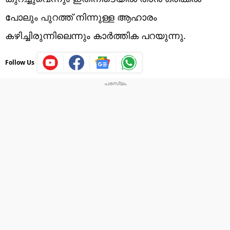
പോലും പുറത്ത് നിന്നുള്ള ആഹാരം
കഴിച്ചിരുന്നിലെന്നും കാർത്തിക പറയുന്നു.
Follow Us