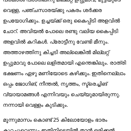
വെള്ള, പഞ്ചസാരയ്ക്കു പകരം ശർക്കര
ഉപയോഗിക്കും. ഉച്ചയ്‌ക്ക് ഒരു കൈപ്പിടി അളവിൽ
ചോറ്. അവിയൽ പോലെ രണ്ടു വലിയ കൈപ്പിടി
അളവിൽ കറികൾ. പ്രോട്ടീനു വേണ്ടി മീനും.
അത്താഴത്തിനു കിച്ചടി അല്ലെങ്കിൽ മില്ലറ്റ്
ഉപ്പുമാവു പോലെ ലളിതമായി എന്തെങ്കിലും. രാത്രി
ഭക്ഷണം ഏഴു മണിയോടെ കഴിക്കും. ഇതിനെല്ലാം
ഒപ്പം ജോഗിങ്, നീന്തൽ, നൃത്തം, സ്ട്രെച്ചിങ്
വ്യായാമങ്ങൾ എന്നിവയും ചെയ്യുമായിരുന്നു.
നന്നായി വെള്ളം കുടിക്കും.
മൂന്നുമാസം കൊണ്ട് 25 കിലോയോളം ഭാരം
കുറച്ചുവെന്നും ഇതിനിടെയിൽ താൻ ഒരിക്കൽ