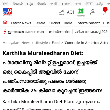
हिन्दी 
News9
ಕನ್ನಡ
తెలుగు
मराठी
ગુજરાતી
বাংলা
ਪੰਜਾਬੀ
தமிழ்
म
5
AQI
Kerala
Latest News
Kerala
Cricket
India
Entertainment
Bus
ഇന്നത്തെ കാലാവസ്ഥ
സ്വർണവില
ഫിഫ ലോകകപ്പ് 2026
India
Malayalam News
Lifestyle
Food
> ‘Comrade In America’ Actre
Entertainment
Karthika Muraleedharan Diet:
Business
പ്രാതലിനു മില്ലറ്റ് ഉപ്പുമാവ്; ഉച്ചയ്‌ക്ക്
Education
ഒരു കൈപ്പിടി അളവിൽ ചോറ്;
Sports
പഞ്ചസാരയ്ക്കു പകരം ശർക്കര;
Lifestyle
കാർത്തിക 25 കിലോ കുറച്ചത് ഇങ്ങനെ!
world
Karthika Muraleedharan Diet Plan: മൂന്നുമാസം
കൊണ്ട് 25 കിലോയോളം ഭാരം കുറച്ചുവെന്നും