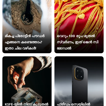
മികച്ച പ്രോട്ടീൻ പൗഡർ
വെറും 100 രൂപ മുതല്‍
എങ്ങനെ കണ്ടെത്താം?
സ്വർണം, ഇത് ജെൻ സി
ഇതാ ചില വഴികൾ!
മോഡൽ
KSFE-യില്‍ നിന്ന് കൂടുതല്‍
ഫ്രീഡം സെയിലിൽ