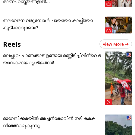
ഓണം വസ്ത്രങ്ങളിൽ...
തലവേദന വരുമ്പോൾ ചായയോ കാപ്പിയോ
കുടിക്കാറുണ്ടോ?
Reels
View More
മലപ്പുറം പാണക്കാട് ഉണ്ടായ മണ്ണിടിച്ചിലിൻ്റെ ഭ
യാനകമായ ദൃശ്യങ്ങൾ
മാവേലിക്കരയിൽ അച്ചൻകോവിൽ നദി കരക
വിഞ്ഞ് ഒഴുകുന്നു