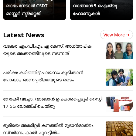
ലാഭം നേടാന്‍ CSDT
വാങ്ങാൻ 5 ഐക്യൂ
മാസ്റ്റര്‍ സ്ട്രാറ്റജി
ഫോണുകൾ
Latest News
View More
വടകര എം.ഡി.എം.എ കേസ്, അധ്യാപിക
യുടെ അക്കൗണ്ടിലൂടെ നടന്നത്
പരീക്ഷ കഴിഞ്ഞിട്ട് പായസം കുടിക്കാന്‍
പോകാം; ഓണപ്പരീക്ഷയുടെ ടൈം
നോക്കി വച്ചോ, വാങ്ങാൻ ഉപകാരപ്പെടും! റെഡ്മി
17 5G ലോഞ്ച് ചെയ്തു
ഭൂമിയെ അരമിറ്റർ കനത്തിൽ മൂടാൻമാത്രം
സ്വർണം കാൽ ചുവട്ടിൽ...