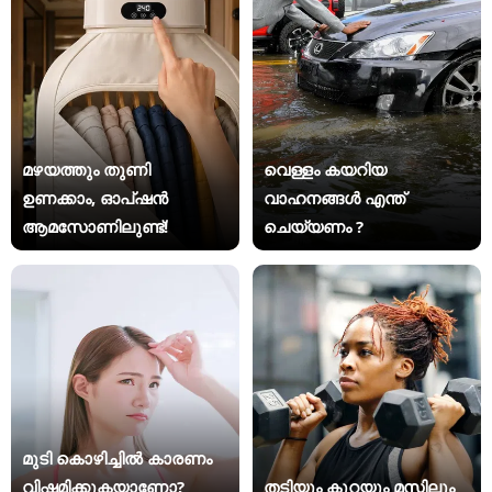
മഴയത്തും തുണി
വെള്ളം കയറിയ
ഉണക്കാം, ഓപ്ഷൻ
വാഹനങ്ങൾ എന്ത്
ആമസോണിലുണ്ട്!
ചെയ്യണം ?
മുടി കൊഴിച്ചിൽ കാരണം
വിഷമിക്കുകയാണോ?
തടിയും കുറയും മസിലും