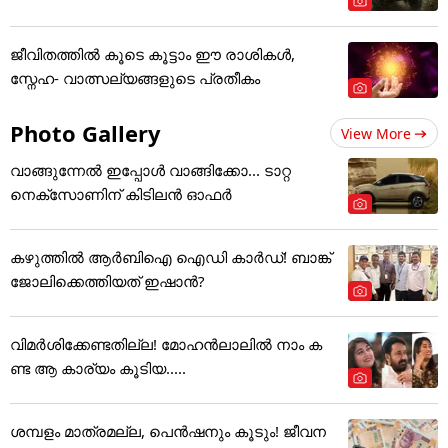
ജീവിതത്തിൽ കൂടെ കൂട്ടാം ഈ രാശികൾ,
സ്നേഹ- വാത്സല്യങ്ങളുടെ പ്രതീകം
Photo Gallery
View More
വാങ്ങുന്നേൽ ഇപ്പോൾ വാങ്ങിക്കോ... ടാറ്റ
നെക്സോണിന് കിടിലൻ ഓഫർ
കഴുത്തില്‍ ആര്‍ബിഐ ഐഡി കാര്‍ഡ്! ബാങ്ക്
ജോലിക്കെത്തിയത് ഇഷാന്‍?
വിമർശിക്കേണ്ടതില്ല! മോഹൻലാലിൽ നാം ക
ണ്ട ആ കാര്യം കൂടിയ.....
ശമ്പളം മാത്രമല്ല, പെൻഷനും കൂടും! ജീവന