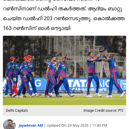
Technology
റണ്‍സിനാണ് ഡല്‍ഹി തകര്‍ത്തത്. ആദ്യം ബാറ്റു
Religion
ചെയ്ത ഡല്‍ഹി 203 റണ്‍സെടുത്തു. കൊല്‍ക്കത്ത
163 റണ്‍സിന് ഓള്‍ ഔട്ടായി
Web Story
Photo
Short Videos
Delhi Capitals
Image Credit source: PTI
Jayadevan AM
|
Updated On:
24 May 2026 | 11:40 PM