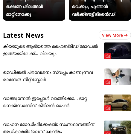
ഭക്ഷണ ശീലങ്ങൾ
വെക്കും; പുത്തൻ
മാറ്റിനോക്കൂ
വർക്ക്ഔട്ട് ട്രെൻഡ്!
Latest News
View More
കിയയുടെ ആദ്യത്തെ ഹൈബ്രിഡ് മോഡൽ
ഇന്ത്യയിലേക്ക്... വിലയും
മെഡിക്കല്‍ പ്രവേശനം സ്വപ്നം കാണുന്നവ
രാണോ? നീറ്റ് സ്കോർ
വാങ്ങുന്നേൽ ഇപ്പോൾ വാങ്ങിക്കോ... ടാറ്റ
നെക്സോണിന് കിടിലൻ ഓഫർ
വാഹന മോഡിഫിക്കേഷൻ: സംസ്ഥാനത്തിന്
അ‌ധികാരമില്ലെന്ന് കേന്ദ്രം