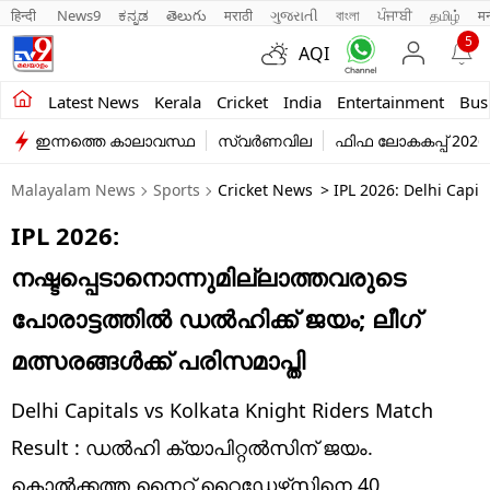
हिन्दी 
News9
ಕನ್ನಡ
తెలుగు
मराठी
ગુજરાતી
বাংলা
ਪੰਜਾਬੀ
தமிழ்
म
5
AQI
Kerala
Latest News
Kerala
Cricket
India
Entertainment
Bus
ഇന്നത്തെ കാലാവസ്ഥ
സ്വർണവില
ഫിഫ ലോകകപ്പ് 2026
India
Malayalam News
Sports
Cricket News
> IPL 2026: Delhi Capi
Entertainment
IPL 2026:
Business
നഷ്ടപ്പെടാനൊന്നുമില്ലാത്തവരുടെ
Education
പോരാട്ടത്തില്‍ ഡല്‍ഹിക്ക് ജയം; ലീഗ്
Sports
മത്സരങ്ങള്‍ക്ക് പരിസമാപ്തി
Lifestyle
Delhi Capitals vs Kolkata Knight Riders Match
world
Result : ഡല്‍ഹി ക്യാപിറ്റല്‍സിന് ജയം.
കൊല്‍ക്കത്ത നൈറ്റ് റൈഡേഴ്‌സിനെ 40