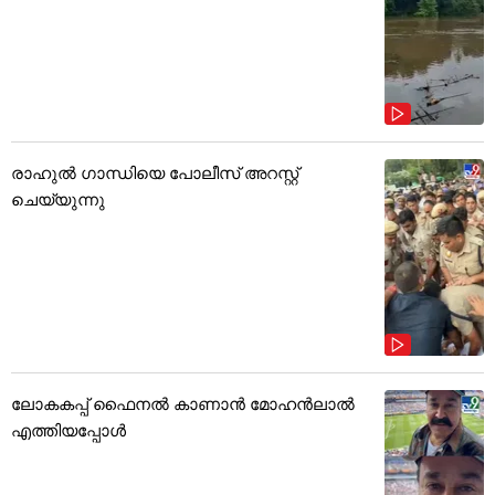
രാഹുൽ ഗാന്ധിയെ പോലീസ് അറസ്റ്റ്
ചെയ്യുന്നു
ലോകകപ്പ് ഫൈനൽ കാണാൻ മോഹൻലാൽ
എത്തിയപ്പോൾ