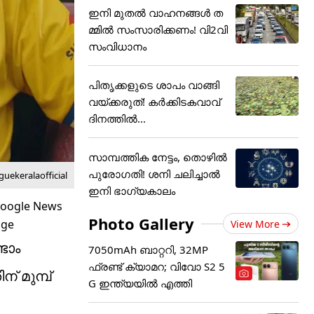
ഇനി മുതൽ വാഹനങ്ങൾ ത
മ്മിൽ സംസാരിക്കണം! വി2വി
സംവിധാനം
പിതൃക്കളുടെ ശാപം വാങ്ങി
വയ്ക്കരുത്! കർക്കിടകവാവ്
ദിനത്തിൽ...
സാമ്പത്തിക നേട്ടം, തൊഴിൽ
പുരോഗതി! ശനി ചലിച്ചാൽ
uekeralaofficial
ഇനി ഭാഗ്യകാലം
Photo Gallery
View More
ടാം
7050mAh ബാറ്ററി, 32MP
ഫ്രണ്ട് ക്യാമറ; വിവോ S2 5
 മുമ്പ്
G ഇന്ത്യയിൽ എത്തി