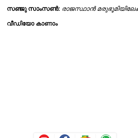
സഞ്ജു സാംസണ്‍:
രാജസ്ഥാന്‍ മരുഭൂമിയിലേക്
വീഡിയോ കാണാം