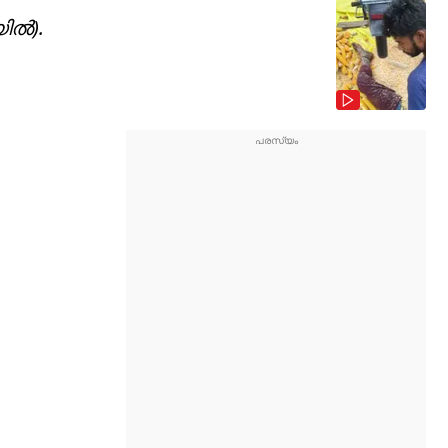
ല്‍).