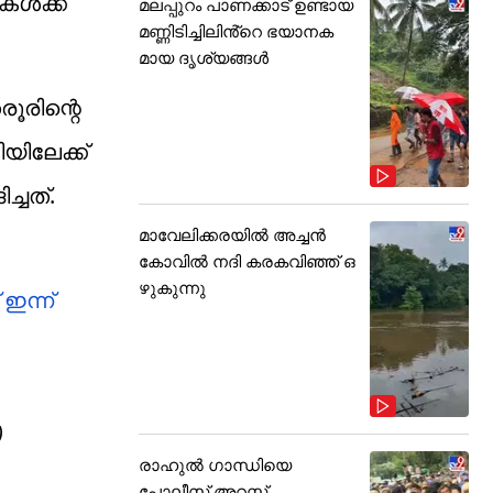
ള്‍ക്ക്
മലപ്പുറം പാണക്കാട് ഉണ്ടായ
മണ്ണിടിച്ചിലിൻ്റെ ഭയാനക
മായ ദൃശ്യങ്ങൾ
രൂരിന്റെ
യിലേക്ക്
ച്ചത്.
മാവേലിക്കരയിൽ അച്ചൻ
കോവിൽ നദി കരകവിഞ്ഞ് ഒ
ഴുകുന്നു
 ഇന്ന്
)
രാഹുൽ ഗാന്ധിയെ
പോലീസ് അറസ്റ്റ്