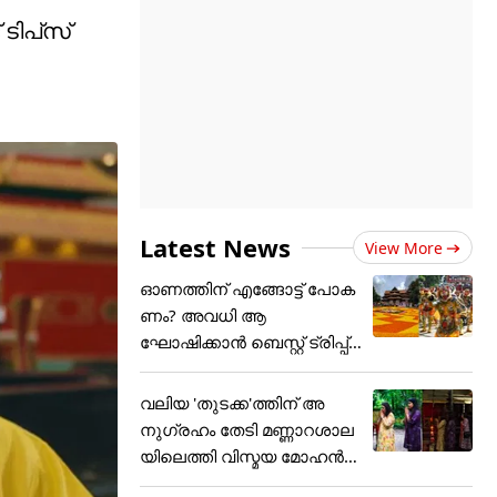
ടിപ്‌സ്
Latest News
View More
ഓണത്തിന് എങ്ങോട്ട് പോക
ണം? അവധി ആ
ഘോഷിക്കാൻ ബെസ്റ്റ് ട്രിപ്പ്
പ്ലാൻ
വലിയ 'തുടക്ക'ത്തിന് അ
നുഗ്രഹം തേടി മണ്ണാറശാല
യിലെത്തി വിസ്മയ മോഹൻ
ലാ