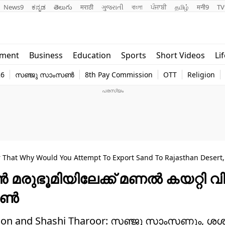
News9
ಕನ್ನಡ
తెలుగు
मराठी
ગુજરાતી
বাংলা
ਪੰਜਾਬੀ
தமிழ்
मनी9
TV
Lifestyle
Religion
nment
Business
Education
Sports
Short Videos
Li
world
Web Stor
26
സഞ്ജു സാംസൺ
8th Pay Commission
OTT
Religion
Technology
Photo
 That Why Would You Attempt To Export Sand To Rajasthan Desert,
‍ മരുഭൂമിയിലേക്ക് മണല്‍ കയറ്റി വി
ണ്‍
amson and Shashi Tharoor: സഞ്ജു സാംസണും, ശശ