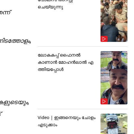
ചെയ്യുന്നു
ന്ന്
നിടത്തോളം,
ലോകകപ്പ് ഫൈനൽ
കാണാൻ മോഹൻലാൽ എ
ത്തിയപ്പോൾ
കളുടെയും,
്
Video | ഇങ്ങനെയും ചോളം
എടുക്കാം