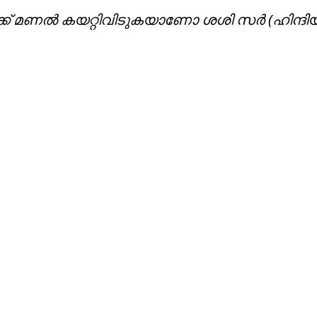
ക് മണല്‍ കയറ്റിവിടുകയാണോ ശശി സര്‍ (ഹിന്ദിയി