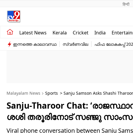
हिन्दी 
Kerala
Business
Latest News
Kerala
Cricket
India
Entertai
India
Education
ഇന്നത്തെ കാലാവസ്ഥ
സ്വർണവില
ഫിഫ ലോകകപ്പ് 20
Entertainment
Sports
Malayalam News
Sports
> Sanju Samson Asks Shashi Tharoor
Sanju-Tharoor Chat: ‘രാജസ്ഥാന്
ശശി തരൂരിനോട് സഞ്ജു സാംസ
Viral phone conversation between Sanju S