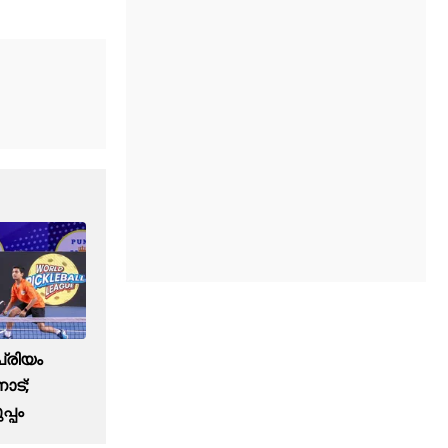
 പ്രിയം
ോട്;
പ്പം