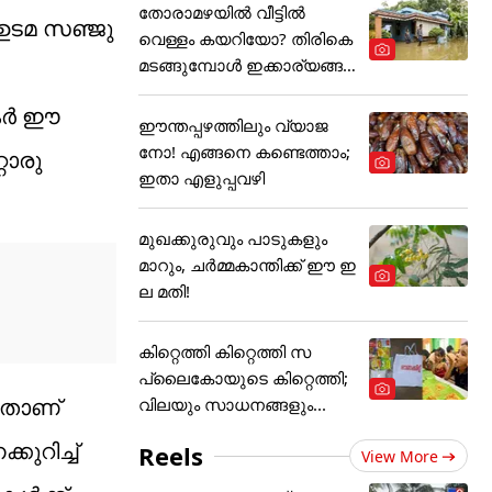
തോരാമഴയിൽ വീട്ടിൽ
 ഉടമ സഞ്ജു
വെള്ളം കയറിയോ? തിരികെ
മടങ്ങുമ്പോൾ ഇക്കാര്യങ്ങ
ൾ
ര്‍ ഈ
ഈന്തപ്പഴത്തിലും വ്യാജ
നോ! എങ്ങനെ കണ്ടെത്താം;
റൊരു
ഇതാ എളുപ്പവഴി
മുഖക്കുരുവും പാടുകളും
മാറും, ചർമ്മകാന്തിക്ക് ഈ ഇ
ല മതി!
കിറ്റെത്തി കിറ്റെത്തി സ
പ്ലൈകോയുടെ കിറ്റെത്തി;
നതാണ്
വിലയും സാധനങ്ങളും...
കുറിച്ച്
Reels
View More