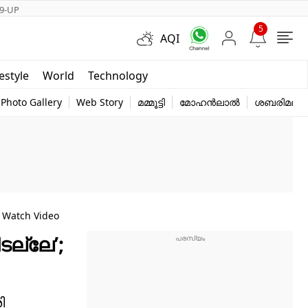
9-UP
5
AQI
Short Videos
festyle
World
Technology
y
Photo Gallery
Web Story
മമ്മൂട്ടി
മോഹൻലാൽ
ശബരിമല
 Watch Video
ടല്ലേ’;
ി