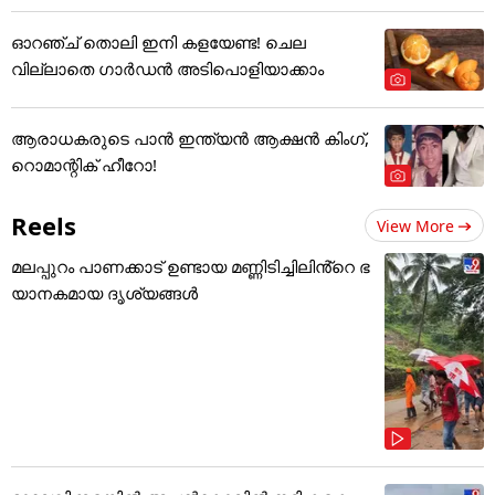
ഓറഞ്ച് തൊലി ഇനി കളയേണ്ട! ചെല
വില്ലാതെ ഗാർഡൻ അടിപൊളിയാക്കാം
ആരാധകരുടെ പാൻ ഇന്ത്യൻ ആക്ഷൻ കിംഗ്,
റൊമാന്റിക് ഹീറോ!
Reels
View More
മലപ്പുറം പാണക്കാട് ഉണ്ടായ മണ്ണിടിച്ചിലിൻ്റെ ഭ
യാനകമായ ദൃശ്യങ്ങൾ