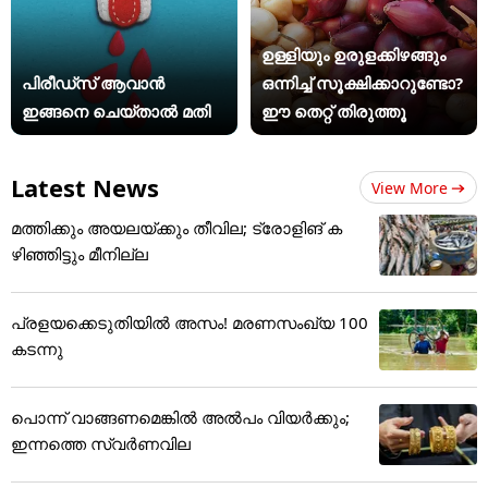
ഉള്ളിയും ഉരുളക്കിഴങ്ങും
പിരീഡ്സ് ആവാൻ
ഒന്നിച്ച് സൂക്ഷിക്കാറുണ്ടോ?
ഇങ്ങനെ ചെയ്താൽ മതി
ഈ തെറ്റ് തിരുത്തൂ
Latest News
View More
മത്തിക്കും അയലയ്ക്കും തീവില; ട്രോളിങ് ക
ഴിഞ്ഞിട്ടും മീനില്ല
പ്രളയക്കെടുതിയിൽ അസം! മരണസംഖ്യ 100
കടന്നു
പൊന്ന് വാങ്ങണമെങ്കില്‍ അല്‍പം വിയര്‍ക്കും;
ഇന്നത്തെ സ്വര്‍ണവില