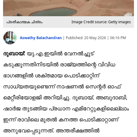
പ്രതീകാത്മക ചിത്രം
Image Credit source: Getty images
Aswathy Balachandran
|
Published:
20 May 2026 | 06:16 PM
ദുബായ്:
യു.എ.ഇയിൽ വേനൽച്ചൂട്
കടുക്കുന്നതിനിടയിൽ രാജ്യത്തിന്റെ വിവിധ
ഭാഗങ്ങളിൽ ശക്തമായ പൊടിക്കാറ്റിന്
സാധ്യതയുണ്ടെന്ന് നാഷണൽ സെന്റർ ഓഫ്
മെറ്റീരിയോളജി അറിയിച്ചു. ദുബായ്, അബുദാബി,
ഷാർജ തുടങ്ങിയ പ്രധാന എമിറേറ്റുകളിലെല്ലാം
ഇന്ന് രാവിലെ മുതൽ കനത്ത പൊടിക്കാറ്റാണ്
അനുഭവപ്പെടുന്നത്. അന്തരീക്ഷത്തിൽ