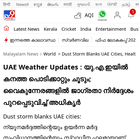
हिन्दी 
News9
ಕನ್ನಡ
తెలుగు
मराठी
ગુજરાતી
বাংলা
ਪੰਜਾਬੀ
தமிழ்
म
5
AQI
Kerala
Latest News
Kerala
Cricket
India
Entertainment
Bus
ഇന്നത്തെ കാലാവസ്ഥ
സ്വർണവില
ഫിഫ ലോകകപ്പ് 2026
India
Malayalam News
World
> Dust Storm Blanks UAE Cities, Health 
Entertainment
UAE Weather Updates : യു.എ.ഇയിൽ
Business
കനത്ത പൊടിക്കാറ്റും ചൂടും;
Education
വൈകുന്നേരങ്ങളിൽ ജാ​ഗ്രതാ നിർദ്ദേശം
Sports
പുറപ്പെടുവിച്ച് അധികൃർ
Lifestyle
Dust storm blanks UAE cities:
world
ന്യൂനമർദ്ദത്തിന്റെയും ഉയർന്ന മർദ്ദ
സംവിധാനത്തിന്റെയും സ്വാധീന ഫലമായാണ്