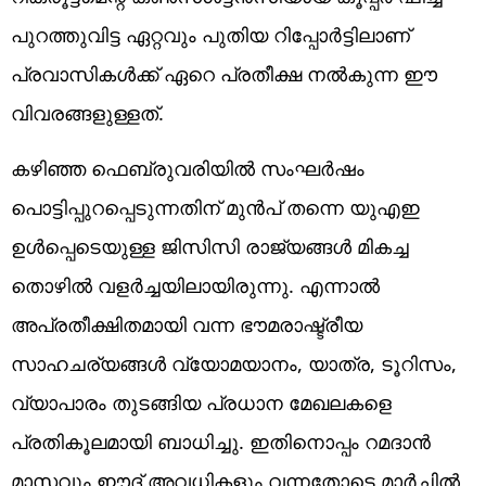
പുറത്തുവിട്ട ഏറ്റവും പുതിയ റിപ്പോർട്ടിലാണ്
പ്രവാസികൾക്ക് ഏറെ പ്രതീക്ഷ നൽകുന്ന ഈ
വിവരങ്ങളുള്ളത്.
കഴിഞ്ഞ ഫെബ്രുവരിയിൽ സംഘർഷം
പൊട്ടിപ്പുറപ്പെടുന്നതിന് മുൻപ് തന്നെ യുഎഇ
ഉൾപ്പെടെയുള്ള ജിസിസി രാജ്യങ്ങൾ മികച്ച
തൊഴിൽ വളർച്ചയിലായിരുന്നു. എന്നാൽ
അപ്രതീക്ഷിതമായി വന്ന ഭൗമരാഷ്ട്രീയ
സാഹചര്യങ്ങൾ വ്യോമയാനം, യാത്ര, ടൂറിസം,
വ്യാപാരം തുടങ്ങിയ പ്രധാന മേഖലകളെ
പ്രതികൂലമായി ബാധിച്ചു. ഇതിനൊപ്പം റമദാൻ
മാസവും ഈദ് അവധികളും വന്നതോടെ മാർച്ചിൽ