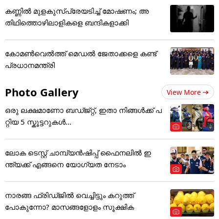
കണ്ണിൽ മുളകുസ്പ്രേയടിച്ച് മോഷണം; അ
തിഥിത്തൊഴിലാളികളെ ബന്ദികളാക്കി
കോമണ്‍വെല്‍ത്ത് മെഡല്‍ ജേതാക്കളെ കണ്ട്
പ്രധാനമന്ത്രി
Photo Gallery
View More
ഒരു ലക്ഷമാണോ ബഡ്ജ്റ്റ്, ഇതാ നിങ്ങൾക്ക് പ
റ്റിയ 5 സ്കൂട്ടറുകൾ...
ലോക ടെസ്റ്റ് ചാമ്പ്യൻഷിപ്പ് ഫൈനലിൽ ഇ
ന്ത്യക്ക് എങ്ങനെ യോഗ്യത നേടാം
നാരങ്ങ ഫ്രിഡ്ജിൽ വെച്ചിട്ടും കറുത്ത്
പോകുന്നോ? മാസങ്ങളോളം സൂക്ഷിക