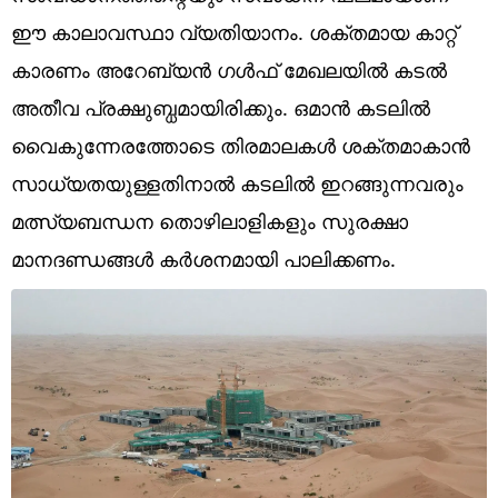
Technology
ഈ കാലാവസ്ഥാ വ്യതിയാനം. ശക്തമായ കാറ്റ്
Religion
കാരണം അറേബ്യൻ ഗൾഫ് മേഖലയിൽ കടൽ
അതീവ പ്രക്ഷുബ്ധമായിരിക്കും. ഒമാൻ കടലിൽ
Web Story
വൈകുന്നേരത്തോടെ തിരമാലകൾ ശക്തമാകാൻ
Photo
സാധ്യതയുള്ളതിനാൽ കടലിൽ ഇറങ്ങുന്നവരും
Short Videos
മത്സ്യബന്ധന തൊഴിലാളികളും സുരക്ഷാ
മാനദണ്ഡങ്ങൾ കർശനമായി പാലിക്കണം.