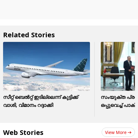
Related Stories
സീറ്റ് ബെൽറ്റ് ഇടില്ലെന്ന് കുട്ടിക്ക്
സംയുക്ത പ്ര
വാശി, വിമാനം റദ്ദാക്കി
ഒപ്പുവെച്ച് പാക
Web Stories
View More