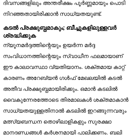
ദിവസങ്ങളിലും അന്തരീക്ഷം പൂർണ്ണമായും പൊടി
നിറഞ്ഞതായിരിക്കാൻ സാധ്യതയുണ്ട്.
കടൽ പ്രക്ഷുബ്ധമാകും; ബീച്ചുകളിലുള്ളവർ
ശ്രദ്ധിക്കുക
ന്യൂനമർദ്ദത്തിന്റെയും ഉയർന്ന മർദ്ദ
സംവിധാനത്തിന്റെയും സ്വാധീന ഫലമായാണ്
ഈ കാലാവസ്ഥാ വ്യതിയാനം. ശക്തമായ കാറ്റ്
കാരണം അറേബ്യൻ ഗൾഫ് മേഖലയിൽ കടൽ
അതീവ പ്രക്ഷുബ്ധമായിരിക്കും. ഒമാൻ കടലിൽ
വൈകുന്നേരത്തോടെ തിരമാലകൾ ശക്തമാകാൻ
സാധ്യതയുള്ളതിനാൽ കടലിൽ ഇറങ്ങുന്നവരും
മത്സ്യബന്ധന തൊഴിലാളികളും സുരക്ഷാ
മാനദണ്ഡങ്ങൾ കർശനമായി പാലിക്കണം. ബലി